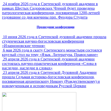
24 ноября 2026 года в Сретенской духовной академии в
рамках Шестых Сидоровских Чтений будет проведена
патрологическая конференция, посвященная 1200-летней
годовщине со дня кончины прп. Феодора Студита
Прошедшие конференции
10 июня 2026 года в Сретенской духовной академии прошла
студенческая научно-богословская конференция
«Иларионовские чтения»
6 мая 2026 года в скиту Сретенского монастыря состоялся
круглый стол на тему «Язык. Литература. Православие»
29 апреля 2026 года в Сретенской духовной академии
состоялась научно-практическая конференция «Слова в
наследии, наследие в словах»
23 апреля 2026 года в Сретенской Духовной Академии
прошла Седьмая историко-богословская конференция,
посвященная архиепископу Никону (Рождественскому) и
новомученикам и исповедникам Русской Церкви