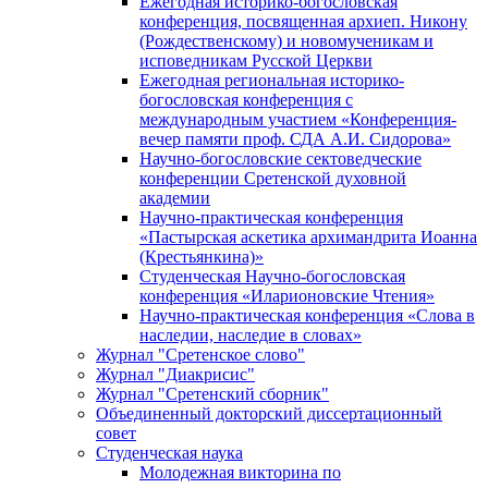
Ежегодная историко-богословская
конференция, посвященная архиеп. Никону
(Рождественскому) и новомученикам и
исповедникам Русской Церкви
Ежегодная региональная историко-
богословская конференция с
международным участием «Конференция-
вечер памяти проф. СДА А.И. Сидорова»
Научно-богословские сектоведческие
конференции Сретенской духовной
академии
Научно-практическая конференция
«Пастырская аскетика архимандрита Иоанна
(Крестьянкина)»
Студенческая Научно-богословская
конференция «Иларионовские Чтения»
Научно-практическая конференция «Cлова в
наследии, наследие в словах»
Журнал "Сретенское слово"
Журнал "Диакрисис"
Журнал "Сретенский сборник"
Объединенный докторский диссертационный
совет
Студенческая наука
Молодежная викторина по