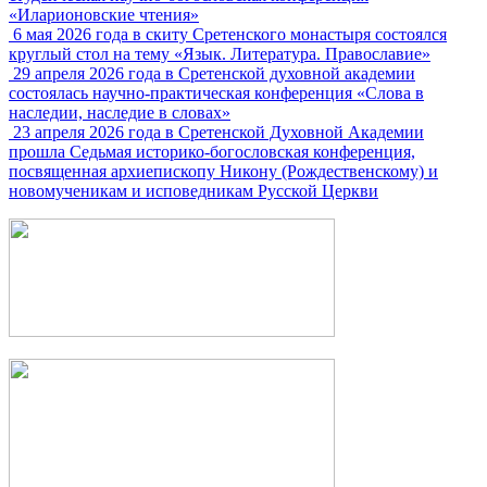
«Иларионовские чтения»
6 мая 2026 года в скиту Сретенского монастыря состоялся
круглый стол на тему «Язык. Литература. Православие»
29 апреля 2026 года в Сретенской духовной академии
состоялась научно-практическая конференция «Слова в
наследии, наследие в словах»
23 апреля 2026 года в Сретенской Духовной Академии
прошла Седьмая историко-богословская конференция,
посвященная архиепископу Никону (Рождественскому) и
новомученикам и исповедникам Русской Церкви