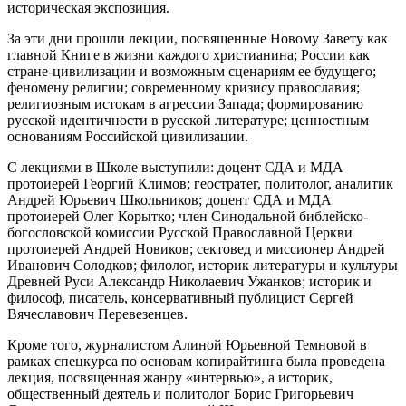
историческая экспозиция.
За эти дни прошли лекции, посвященные Новому Завету как
главной Книге в жизни каждого христианина; России как
стране-цивилизации и возможным сценариям ее будущего;
феномену религии; современному кризису православия;
религиозным истокам в агрессии Запада; формированию
русской идентичности в русской литературе; ценностным
основаниям Российской цивилизации.
С лекциями в Школе выступили: доцент СДА и МДА
протоиерей Георгий Климов; геостратег, политолог, аналитик
Андрей Юрьевич Школьников; доцент СДА и МДА
протоиерей Олег Корытко; член Синодальной библейско-
богословской комиссии Русской Православной Церкви
протоиерей Андрей Новиков; сектовед и миссионер Андрей
Иванович Солодков; филолог, историк литературы и культуры
Древней Руси Александр Николаевич Ужанков; историк и
философ, писатель, консервативный публицист Сергей
Вячеславович Перевезенцев.
Кроме того, журналистом Алиной Юрьевной Темновой в
рамках спецкурса по основам копирайтинга была проведена
лекция, посвященная жанру «интервью», а историк,
общественный деятель и политолог Борис Григорьевич