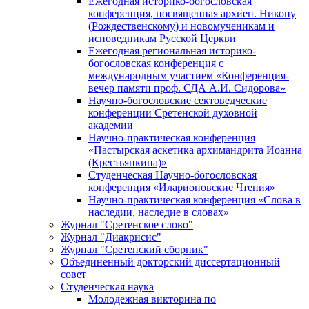
Ежегодная историко-богословская
конференция, посвященная архиеп. Никону
(Рождественскому) и новомученикам и
исповедникам Русской Церкви
Ежегодная региональная историко-
богословская конференция с
международным участием «Конференция-
вечер памяти проф. СДА А.И. Сидорова»
Научно-богословские сектоведческие
конференции Сретенской духовной
академии
Научно-практическая конференция
«Пастырская аскетика архимандрита Иоанна
(Крестьянкина)»
Студенческая Научно-богословская
конференция «Иларионовские Чтения»
Научно-практическая конференция «Cлова в
наследии, наследие в словах»
Журнал "Сретенское слово"
Журнал "Диакрисис"
Журнал "Сретенский сборник"
Объединенный докторский диссертационный
совет
Студенческая наука
Молодежная викторина по