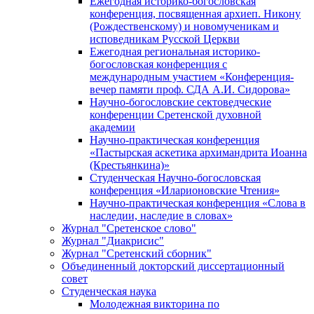
Ежегодная историко-богословская
конференция, посвященная архиеп. Никону
(Рождественскому) и новомученикам и
исповедникам Русской Церкви
Ежегодная региональная историко-
богословская конференция с
международным участием «Конференция-
вечер памяти проф. СДА А.И. Сидорова»
Научно-богословские сектоведческие
конференции Сретенской духовной
академии
Научно-практическая конференция
«Пастырская аскетика архимандрита Иоанна
(Крестьянкина)»
Студенческая Научно-богословская
конференция «Иларионовские Чтения»
Научно-практическая конференция «Cлова в
наследии, наследие в словах»
Журнал "Сретенское слово"
Журнал "Диакрисис"
Журнал "Сретенский сборник"
Объединенный докторский диссертационный
совет
Студенческая наука
Молодежная викторина по