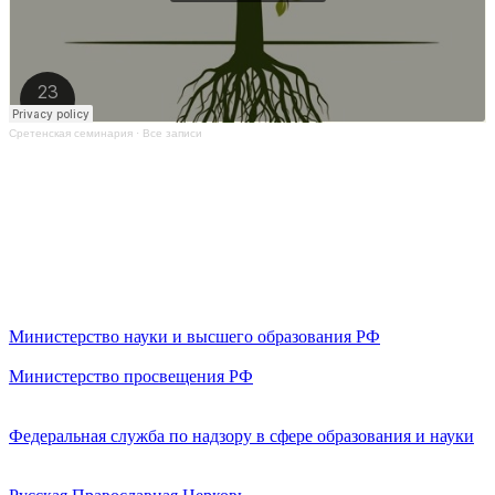
Сретенская семинария
·
Все записи
Министерство науки и высшего образования РФ
Министерство просвещения РФ
Федеральная служба по надзору в сфере образования и науки