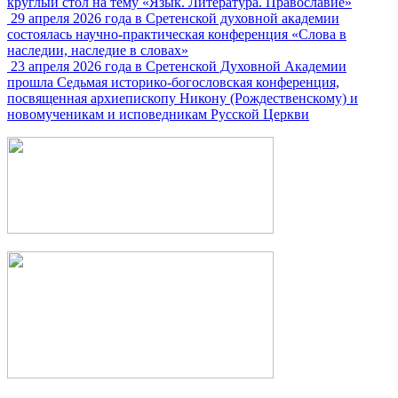
круглый стол на тему «Язык. Литература. Православие»
29 апреля 2026 года в Сретенской духовной академии
состоялась научно-практическая конференция «Слова в
наследии, наследие в словах»
23 апреля 2026 года в Сретенской Духовной Академии
прошла Седьмая историко-богословская конференция,
посвященная архиепископу Никону (Рождественскому) и
новомученикам и исповедникам Русской Церкви