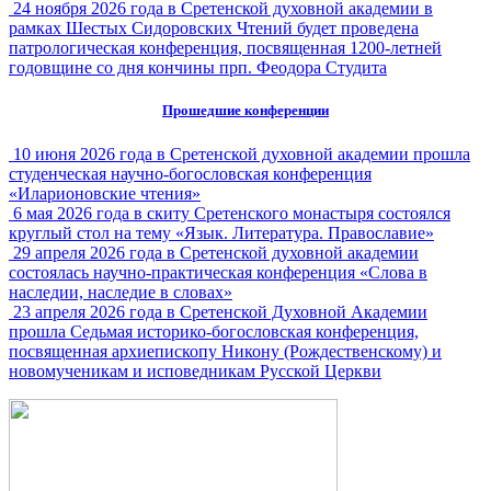
24 ноября 2026 года в Сретенской духовной академии в
рамках Шестых Сидоровских Чтений будет проведена
патрологическая конференция, посвященная 1200-летней
годовщине со дня кончины прп. Феодора Студита
Прошедшие конференции
10 июня 2026 года в Сретенской духовной академии прошла
студенческая научно-богословская конференция
«Иларионовские чтения»
6 мая 2026 года в скиту Сретенского монастыря состоялся
круглый стол на тему «Язык. Литература. Православие»
29 апреля 2026 года в Сретенской духовной академии
состоялась научно-практическая конференция «Слова в
наследии, наследие в словах»
23 апреля 2026 года в Сретенской Духовной Академии
прошла Седьмая историко-богословская конференция,
посвященная архиепископу Никону (Рождественскому) и
новомученикам и исповедникам Русской Церкви