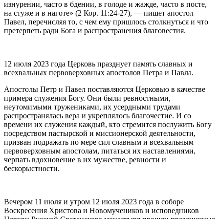
изнурении, часто в бдении, в голоде и жажде, часто в посте,
на стуже и в наготе» (2 Кор. 11:24-27), — пишет апостол
Павел, перечисляя то, с чем ему пришлось столкнуться и что
претерпеть ради Бога и распространения благовестия.
12 июля 2023 года Церковь празднует память славных и
всехвальных первоверховных апостолов Петра и Павла.
Апостолы Петр и Павел поставляются Церковью в качестве
примера служения Богу. Они были ревностными,
неутомимыми тружениками, их усердными трудами
распространялась вера и укреплялось благочестие. И со
времени их служения каждый, кто стремится послужить Богу
посредством пастырской и миссионерской деятельности,
призван подражать по мере сил славным и всехвальным
первоверховным апостолам, питаться их наставлениями,
черпать вдохновение в их мужестве, ревности и
бескорыстности.
Вечером 11 июля и утром 12 июля 2023 года в соборе
Воскресения Христова и Новомучеников и исповедников