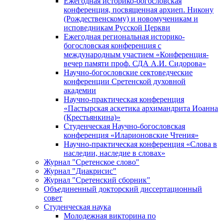
Ежегодная историко-богословская
конференция, посвященная архиеп. Никону
(Рождественскому) и новомученикам и
исповедникам Русской Церкви
Ежегодная региональная историко-
богословская конференция с
международным участием «Конференция-
вечер памяти проф. СДА А.И. Сидорова»
Научно-богословские сектоведческие
конференции Сретенской духовной
академии
Научно-практическая конференция
«Пастырская аскетика архимандрита Иоанна
(Крестьянкина)»
Студенческая Научно-богословская
конференция «Иларионовские Чтения»
Научно-практическая конференция «Cлова в
наследии, наследие в словах»
Журнал "Сретенское слово"
Журнал "Диакрисис"
Журнал "Сретенский сборник"
Объединенный докторский диссертационный
совет
Студенческая наука
Молодежная викторина по