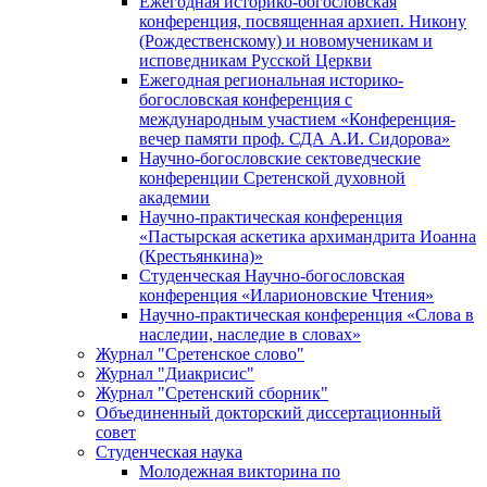
Ежегодная историко-богословская
конференция, посвященная архиеп. Никону
(Рождественскому) и новомученикам и
исповедникам Русской Церкви
Ежегодная региональная историко-
богословская конференция с
международным участием «Конференция-
вечер памяти проф. СДА А.И. Сидорова»
Научно-богословские сектоведческие
конференции Сретенской духовной
академии
Научно-практическая конференция
«Пастырская аскетика архимандрита Иоанна
(Крестьянкина)»
Студенческая Научно-богословская
конференция «Иларионовские Чтения»
Научно-практическая конференция «Cлова в
наследии, наследие в словах»
Журнал "Сретенское слово"
Журнал "Диакрисис"
Журнал "Сретенский сборник"
Объединенный докторский диссертационный
совет
Студенческая наука
Молодежная викторина по