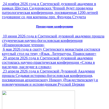
24 ноября 2026 года в Сретенской духовной академии в
рамках Шестых Сидоровских Чтений будет проведена
патрологическая конференция, посвященная 1200-летней
годовщине со дня кончины прп. Феодора Студита
Прошедшие конференции
10 июня 2026 года в Сретенской духовной академии прошла
студенческая научно-богословская конференция
«Иларионовские чтения»
6 мая 2026 года в скиту Сретенского монастыря состоялся
круглый стол на тему «Язык. Литература. Православие»
29 апреля 2026 года в Сретенской духовной академии
состоялась научно-практическая конференция «Слова в
наследии, наследие в словах»
23 апреля 2026 года в Сретенской Духовной Академии
прошла Седьмая историко-богословская конференция,
посвященная архиепископу Никону (Рождественскому) и
новомученикам и исповедникам Русской Церкви