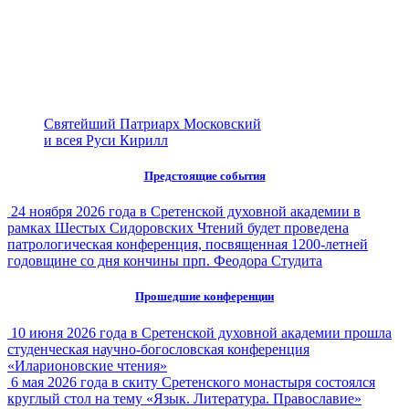
Святейший Патриарх Московский
и всея Руси Кирилл
Предстоящие события
24 ноября 2026 года в Сретенской духовной академии в
рамках Шестых Сидоровских Чтений будет проведена
патрологическая конференция, посвященная 1200-летней
годовщине со дня кончины прп. Феодора Студита
Прошедшие конференции
10 июня 2026 года в Сретенской духовной академии прошла
студенческая научно-богословская конференция
«Иларионовские чтения»
6 мая 2026 года в скиту Сретенского монастыря состоялся
круглый стол на тему «Язык. Литература. Православие»