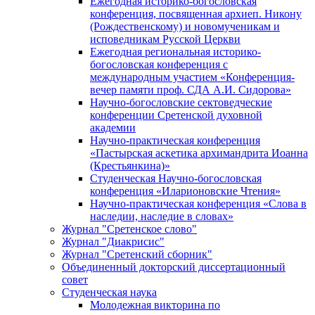
Ежегодная историко-богословская
конференция, посвященная архиеп. Никону
(Рождественскому) и новомученикам и
исповедникам Русской Церкви
Ежегодная региональная историко-
богословская конференция с
международным участием «Конференция-
вечер памяти проф. СДА А.И. Сидорова»
Научно-богословские сектоведческие
конференции Сретенской духовной
академии
Научно-практическая конференция
«Пастырская аскетика архимандрита Иоанна
(Крестьянкина)»
Студенческая Научно-богословская
конференция «Иларионовские Чтения»
Научно-практическая конференция «Cлова в
наследии, наследие в словах»
Журнал "Сретенское слово"
Журнал "Диакрисис"
Журнал "Сретенский сборник"
Объединенный докторский диссертационный
совет
Студенческая наука
Молодежная викторина по