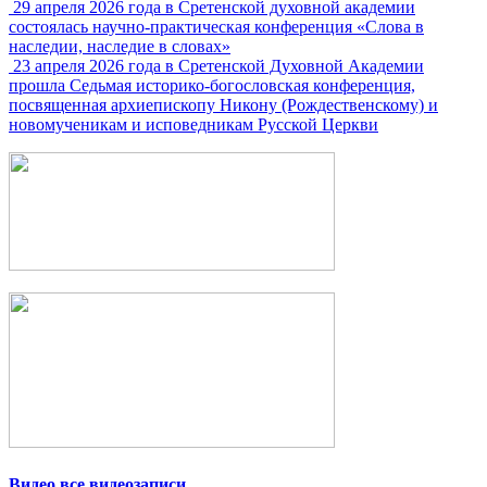
29 апреля 2026 года в Сретенской духовной академии
состоялась научно-практическая конференция «Слова в
наследии, наследие в словах»
23 апреля 2026 года в Сретенской Духовной Академии
прошла Седьмая историко-богословская конференция,
посвященная архиепископу Никону (Рождественскому) и
новомученикам и исповедникам Русской Церкви
Видео
все видеозаписи