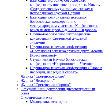
Ежегодная историко-богословская
конференция, посвященная архиеп. Никону
(Рождественскому) и новомученикам и
исповедникам Русской Церкви
Ежегодная региональная историко-
богословская конференция с
международным участием «Конференция-
вечер памяти проф. СДА А.И. Сидорова»
Научно-богословские сектоведческие
конференции Сретенской духовной
академии
Научно-практическая конференция
«Пастырская аскетика архимандрита Иоанна
(Крестьянкина)»
Студенческая Научно-богословская
конференция «Иларионовские Чтения»
Научно-практическая конференция «Cлова в
наследии, наследие в словах»
Журнал "Сретенское слово"
Журнал "Диакрисис"
Журнал "Сретенский сборник"
Объединенный докторский диссертационный
совет
Студенческая наука
Молодежная викторина по