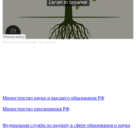
Сретенская семинария
·
Все записи
Министерство науки и высшего образования РФ
Министерство просвещения РФ
Федеральная служба по надзору в сфере образования и науки