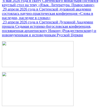
6 мая 2026 года в скиту Сретенского монастыря состоялся
круглый стол на тему «Язык. Литература. Православие»
29 апреля 2026 года в Сретенской духовной академии
состоялась научно-практическая конференция «Слова в
наследии, наследие в словах»
23 апреля 2026 года в Сретенской Духовной Академии
прошла Седьмая историко-богословская конференция,
посвященная архиепископу Никону (Рождественскому) и
новомученикам и исповедникам Русской Церкви