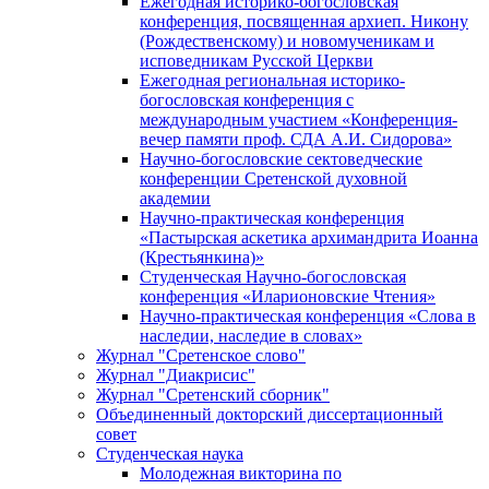
Ежегодная историко-богословская
конференция, посвященная архиеп. Никону
(Рождественскому) и новомученикам и
исповедникам Русской Церкви
Ежегодная региональная историко-
богословская конференция с
международным участием «Конференция-
вечер памяти проф. СДА А.И. Сидорова»
Научно-богословские сектоведческие
конференции Сретенской духовной
академии
Научно-практическая конференция
«Пастырская аскетика архимандрита Иоанна
(Крестьянкина)»
Студенческая Научно-богословская
конференция «Иларионовские Чтения»
Научно-практическая конференция «Cлова в
наследии, наследие в словах»
Журнал "Сретенское слово"
Журнал "Диакрисис"
Журнал "Сретенский сборник"
Объединенный докторский диссертационный
совет
Студенческая наука
Молодежная викторина по