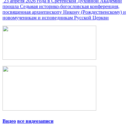
23 апреля 2026 года в Сретенской Духовной Академии
прошла Седьмая историко-богословская конференция,
посвященная архиепископу Никону (Рождественскому) и
новомученикам и исповедникам Русской Церкви
Видео
все видеозаписи