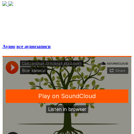
Аудио
все аудиозаписи