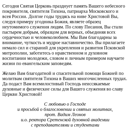
Сегодня Святая Церковь празднует память Вашего небесного
покровителя, святителя Тихона, патриарха Московского и
всея России. Долгие годы трудясь на ниве Христовой Вы,
следуя примеру угодника Божия, являете образец
неутомимого служения людям. По слову Писания, Вы стали
пастырем добрым, образцом для верных, объединяя всех
сердечностью и человеколюбием. Мы Вам благодарны за
внимание, чуткость и мудрое наставничество. Вы прилагаете
немало сил и стараний для укрепления и развития Псковской
митрополии, заботитесь о нравственном и духовном
воспитании молодежи, словом и личным примером научаете
жизни по евангельским заповедям.
Желаю Вам благодатной и спасительной помощи Божией по
молитвам святителя Тихона в Ваших многочисленных трудах.
Да подаст Вам всемилостивый Господь неиссякаемые
духовные и физические силы для Вашего служения во славу
Церкви Христовой!
С любовью о Господе
и просьбой о благословении и святых молитвах,
прот. Вадим Леонов
и.о. ректора Сретенской духовной академии
с преподавателями и студентами