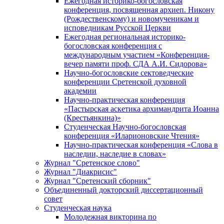
Ежегодная историко-богословская
конференция, посвященная архиеп. Никону
(Рождественскому) и новомученикам и
исповедникам Русской Церкви
Ежегодная региональная историко-
богословская конференция с
международным участием «Конференция-
вечер памяти проф. СДА А.И. Сидорова»
Научно-богословские сектоведческие
конференции Сретенской духовной
академии
Научно-практическая конференция
«Пастырская аскетика архимандрита Иоанна
(Крестьянкина)»
Студенческая Научно-богословская
конференция «Иларионовские Чтения»
Научно-практическая конференция «Cлова в
наследии, наследие в словах»
Журнал "Сретенское слово"
Журнал "Диакрисис"
Журнал "Сретенский сборник"
Объединенный докторский диссертационный
совет
Студенческая наука
Молодежная викторина по