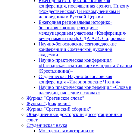
Ежегодная историко-богословская
конференция, посвященная архиеп. Никону
(Рождественскому) и новомученикам и
исповедникам Русской Церкви
Ежегодная региональная историко-
богословская конференция с
международным участием «Конференция-
вечер памяти проф. СДА А.И. Сидорова»
Научно-богословские сектоведческие
конференции Сретенской духовной
академии
Научно-практическая конференция
«Пастырская аскетика архимандрита Иоанна
(Крестьянкина)»
Студенческая Научно-богословская
конференция «Иларионовские Чтения»
Научно-практическая конференция «Cлова в
наследии, наследие в словах»
Журнал "Сретенское слово"
Журнал "Диакрисис"
Журнал "Сретенский сборник"
Объединенный докторский диссертационный
совет
Студенческая наука
Молодежная викторина по