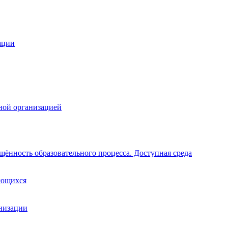
ации
ной организацией
щённость образовательного процесса. Доступная среда
ающихся
анизации