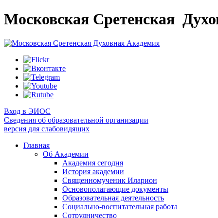
Московская Сретенская
Духо
Вход в ЭИОС
Сведения об образовательной организации
версия для слабовидящих
Главная
Об Академии
Академия сегодня
История академии
Священномученик Иларион
Основополагающие документы
Образовательная деятельность
Социально-воспитательная работа
Сотрудничество