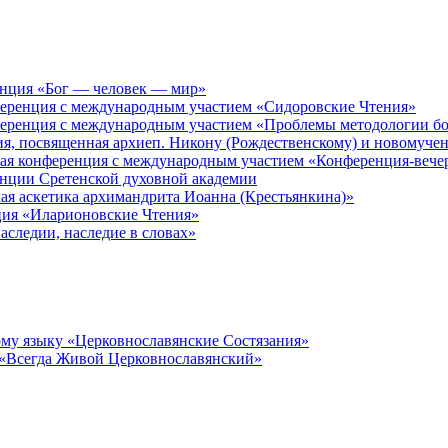
енция «Бог — человек — мир»
ференция с международным участием «Сидоровские Чтения»
ференция с международным участием «Проблемы методологии бо
ия, посвященная архиеп. Никону (Рождественскому) и новомуче
кая конференция с международным участием «Конференция-вече
енции Сретенской духовной академии
ая аскетика архимандрита Иоанна (Крестьянкина)»
ция «Иларионовские Чтения»
аследии, наследие в словах»
му языку «Церковнославянские Состязания»
 «Всегда Живой Церковнославянский»