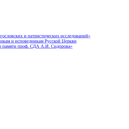
гословских и патристических исследований»
никам и исповедникам Русской Церкви
р памяти проф. СДА А.И. Сидорова»