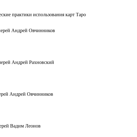
еские практики использования карт Таро
оиерей Андрей Овчинников
оиерей Андрей Рахновский
иерей Андрей Овчинников
иерей Вадим Леонов