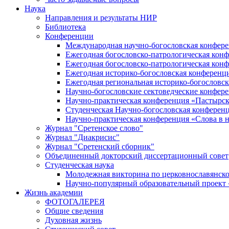
Наука
Направления и результаты НИР
Библиотека
Конференции
Международная научно-богословская конфер
Ежегодная богословско-патрологическая кон
Ежегодная богословско-патрологическая кон
Ежегодная историко-богословская конференц
Ежегодная региональная историко-богословс
Научно-богословские сектоведческие конфер
Научно-практическая конференция «Пастырск
Студенческая Научно-богословская конферен
Научно-практическая конференция «Cлова в н
Журнал "Сретенское слово"
Журнал "Диакрисис"
Журнал "Сретенский сборник"
Объединенный докторский диссертационный совет
Студенческая наука
Молодежная викторина по церковнославянско
Научно-популярный образовательный проект
Жизнь академии
ФОТОГАЛЕРЕЯ
Общие сведения
Духовная жизнь