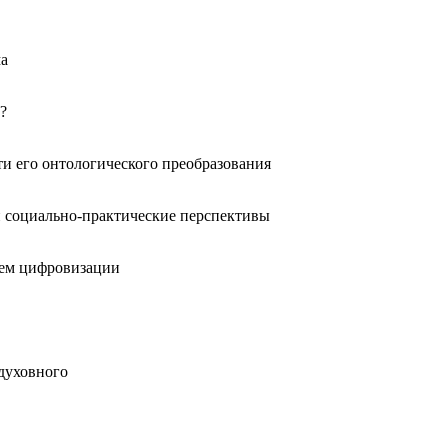
ма
?
и его онтологического преобразования
и социально-практические перспективы
ием цифровизации
духовного