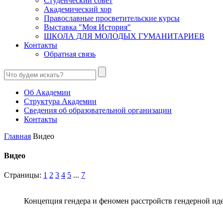
Студенческий совет
Академический хор
Православные просветительские курсы
Выставка "Моя История"
ШКОЛА ДЛЯ МОЛОДЫХ ГУМАНИТАРИЕВ
Контакты
Обратная связь
Об Академии
Структура Академии
Сведения об образовательной организации
Контакты
Главная
Видео
Видео
Страницы:
1
2
3
4
5
...
7
Концепция гендера и феномен расстройств гендерной ид