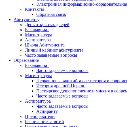
Электронная информационно-образовательная
Контакты
Обратная связь
Абитуриенту
День открытых дверей
Бакалавриат
Магистратура
Аспирантура
Школа Абитуриента
Личный кабинет абитуриента
Часто задаваемые вопросы
Образование
Бакалавриат
Часто задаваемые вопросы
Магистратура
Церковнославянский язык: история и совреме
История древней Церкви
Пастырское душепопечение и миссия в совре
Часто задаваемые вопросы
Аспирантура
Часто задаваемые вопросы
Аспиранту
Преподаватели
Расписание занятий
Часто задаваемые вопросы