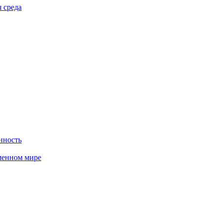
 среда
нность
менном мире