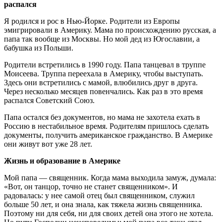
распался
Я родился и рос в Нью-Йорке. Родители из Европы
эмигрировали в Америку. Мама по происхождению русская, а
папа так вообще из Москвы. Но мой дед из Югославии, а
бабушка из Польши.
Родители встретились в 1990 году. Папа танцевал в труппе
Моисеева. Труппа переехала в Америку, чтобы выступать.
Здесь они встретились с мамой, влюбились друг в друга.
Через несколько месяцев повенчались. Как раз в это время
распался Советский Союз.
Папа остался без документов, но мама не захотела ехать в
Россию в нестабильное время. Родителям пришлось сделать
документы, получить американское гражданство. В Америке
они живут вот уже 28 лет.
Жизнь и образование в Америке
Мой папа — священник. Когда мама выходила замуж, думала:
«Вот, он танцор, точно не станет священником». И
радовалась: у нее самой отец был священником, служил
больше 50 лет, и она знала, как тяжела жизнь священника.
Поэтому ни для себя, ни для своих детей она этого не хотела.