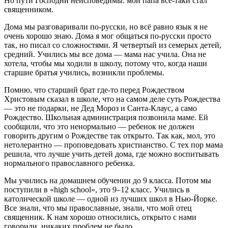
Но пути Господни неисповедимы: мой папа все-таки стал
священником.
Дома мы разговаривали по-русски, но всё равно язык я не
очень хорошо знаю. Дома я мог общаться по-русски просто
так, но писал со сложностями. Я четвертый из семерых детей,
средний. Учились мы все дома — мама нас учила. Она не
хотела, чтобы мы ходили в школу, потому что, когда наши
старшие братья учились, возникли проблемы.
Помню, что старший брат где-то перед Рождеством
Христовым сказал в школе, что на самом деле суть Рождества
— это не подарки, не Дед Мороз и Санта-Клаус, а само
Рождество. Школьная администрация позвонила маме. Ей
сообщили, что это ненормально — ребенок не должен
говорить другим о Рождестве так открыто. Так как, мол, это
нетолерантно — проповедовать христианство. С тех пор мама
решила, что лучше учить детей дома, где можно воспитывать
нормального православного ребенка.
Мы учились на домашнем обучении до 9 класса. Потом мы
поступили в «high school», это 9–12 класс. Учились в
католической школе — одной из лучших школ в Нью-Йорке.
Все знали, что мы православные, знали, что мой отец
священник. К нам хорошо относились, открыто с нами
говорили, никаких проблем не было.