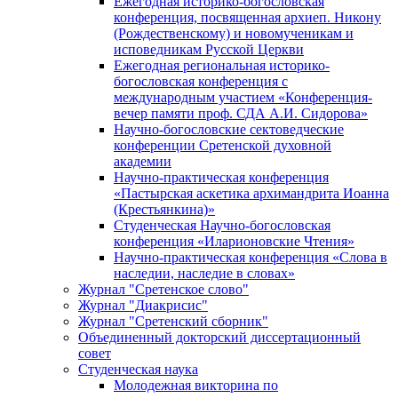
Ежегодная историко-богословская
конференция, посвященная архиеп. Никону
(Рождественскому) и новомученикам и
исповедникам Русской Церкви
Ежегодная региональная историко-
богословская конференция с
международным участием «Конференция-
вечер памяти проф. СДА А.И. Сидорова»
Научно-богословские сектоведческие
конференции Сретенской духовной
академии
Научно-практическая конференция
«Пастырская аскетика архимандрита Иоанна
(Крестьянкина)»
Студенческая Научно-богословская
конференция «Иларионовские Чтения»
Научно-практическая конференция «Cлова в
наследии, наследие в словах»
Журнал "Сретенское слово"
Журнал "Диакрисис"
Журнал "Сретенский сборник"
Объединенный докторский диссертационный
совет
Студенческая наука
Молодежная викторина по