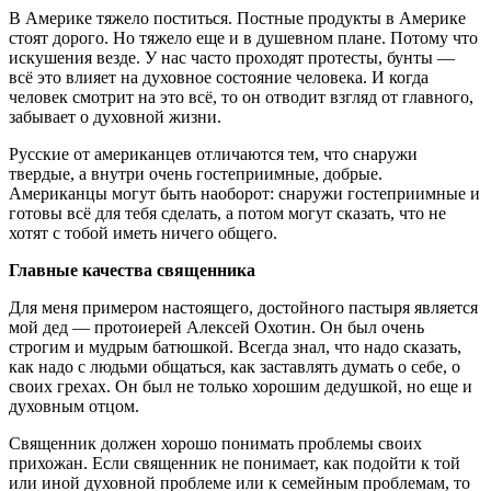
В Америке тяжело поститься. Постные продукты в Америке
стоят дорого. Но тяжело еще и в душевном плане. Потому что
искушения везде. У нас часто проходят протесты, бунты —
всё это влияет на духовное состояние человека. И когда
человек смотрит на это всё, то он отводит взгляд от главного,
забывает о духовной жизни.
Русские от американцев отличаются тем, что снаружи
твердые, а внутри очень гостеприимные, добрые.
Американцы могут быть наоборот: снаружи гостеприимные и
готовы всё для тебя сделать, а потом могут сказать, что не
хотят с тобой иметь ничего общего.
Главные качества священника
Для меня примером настоящего, достойного пастыря является
мой дед — протоиерей Алексей Охотин. Он был очень
строгим и мудрым батюшкой. Всегда знал, что надо сказать,
как надо с людьми общаться, как заставлять думать о себе, о
своих грехах. Он был не только хорошим дедушкой, но еще и
духовным отцом.
Священник должен хорошо понимать проблемы своих
прихожан. Если священник не понимает, как подойти к той
или иной духовной проблеме или к семейным проблемам, то