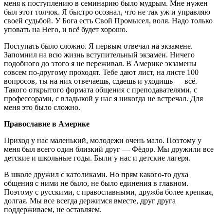
меня к поступлению в семинарию было мудрым. Мне нужен
был этот толчок. Я быстро осознал, что не так уж и управляю
своей судьбой. У Бога есть Свой Промысел, воля. Надо только
уповать на Него, и всё будет хорошо.
Поступать было сложно. Я первым отвечал на экзамене.
Запомнил на всю жизнь вступительный экзамен. Ничего
подобного до этого я не переживал. В Америке экзамены
совсем по-другому проходят. Тебе дают лист, на листе 100
вопросов, ты на них отвечаешь, сдаешь и уходишь — всё.
Такого открытого формата общения с преподавателями, с
профессорами, с владыкой у нас я никогда не встречал. Для
меня это было сложно.
Православие в Америке
Приход у нас маленький, молодежи очень мало. Поэтому у
меня был всего один близкий друг — Фёдор. Мы дружили все
детские и школьные годы. Были у нас и детские лагеря.
В школе дружил с католиками. Но прям какого-то духа
общения с ними не было, не было единения в главном.
Поэтому с русскими, с православными, дружба более крепкая,
долгая. Мы все всегда держимся вместе, друг друга
поддерживаем, не оставляем.