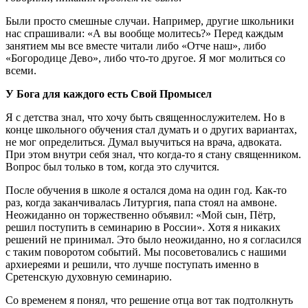
Были просто смешные случаи. Например, другие школьники
нас спрашивали: «А вы вообще молитесь?» Перед каждым
занятием мы все вместе читали либо «Отче наш», либо
«Богородице Дево», либо что-то другое. Я мог молиться со
всеми.
У Бога для каждого есть Свой Промысел
Я с детства знал, что хочу быть священнослужителем. Но в
конце школьного обучения стал думать и о других вариантах,
не мог определиться. Думал выучиться на врача, адвоката.
При этом внутри себя знал, что когда-то я стану священником.
Вопрос был только в том, когда это случится.
После обучения в школе я остался дома на один год. Как-то
раз, когда заканчивалась Литургия, папа стоял на амвоне.
Неожиданно он торжественно объявил: «Мой сын, Пётр,
решил поступить в семинарию в России». Хотя я никаких
решений не принимал. Это было неожиданно, но я согласился
с таким поворотом событий. Мы посоветовались с нашими
архиереями и решили, что лучше поступать именно в
Сретенскую духовную семинарию.
Со временем я понял, что решение отца вот так подтолкнуть