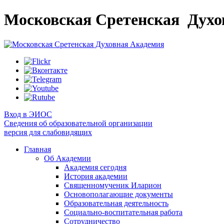
Московская Сретенская
Духо
Вход в ЭИОС
Сведения об образовательной организации
версия для слабовидящих
Главная
Об Академии
Академия сегодня
История академии
Священномученик Иларион
Основополагающие документы
Образовательная деятельность
Социально-воспитательная работа
Сотрудничество