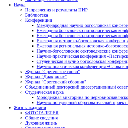
Наука
Направления и результаты НИР
Библиотека
Конференции
Международная научно-богословская конфер
Ежегодная богословско-патрологическая кон
Ежегодная богословско-патрологическая кон
Ежегодная историко-богословская конференц
Ежегодная региональная историко-богословс
Научно-богословские сектоведческие конфер
Научно-практическая конференция «Пастырск
Студенческая Научно-богословская конферен
Научно-практическая конференция «Cлова в н
Журнал "Сретенское слово"
Журнал "Диакрисис"
Журнал "Сретенский сборник"
Объединенный докторский диссертационный совет
Студенческая наука
Молодежная викторина по церковнославянско
Научно-популярный образовательный проект
Жизнь академии
ФОТОГАЛЕРЕЯ
Общие сведения
Духовная жизнь