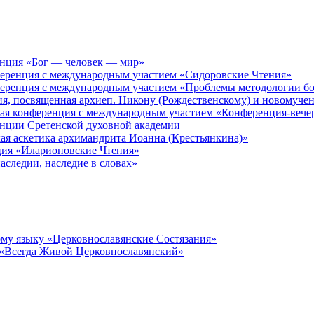
енция «Бог — человек — мир»
ференция с международным участием «Сидоровские Чтения»
ференция с международным участием «Проблемы методологии бо
ия, посвященная архиеп. Никону (Рождественскому) и новомуче
кая конференция с международным участием «Конференция-вече
енции Сретенской духовной академии
ая аскетика архимандрита Иоанна (Крестьянкина)»
ция «Иларионовские Чтения»
аследии, наследие в словах»
му языку «Церковнославянские Состязания»
 «Всегда Живой Церковнославянский»