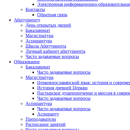
Электронная информационно-образовательная
Контакты
Обратная связь
Абитуриенту
День открытых дверей
Бакалавриат
Магистратура
Аспирантура
Школа Абитуриента
Личный кабинет абитуриента
Часто задаваемые вопросы
Образование
Бакалавриат
Часто задаваемые вопросы
Магистратура
Церковнославянский язык: история и совреме
История древней Церкви
Пастырское душепопечение и миссия в совре
Часто задаваемые вопросы
Аспирантура
Часто задаваемые вопросы
Аспиранту
Преподаватели
Расписание занятий
Часто задаваемые вопросы