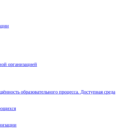
ации
ной организацией
щённость образовательного процесса. Доступная среда
ающихся
анизации