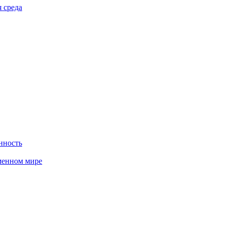
 среда
нность
менном мире