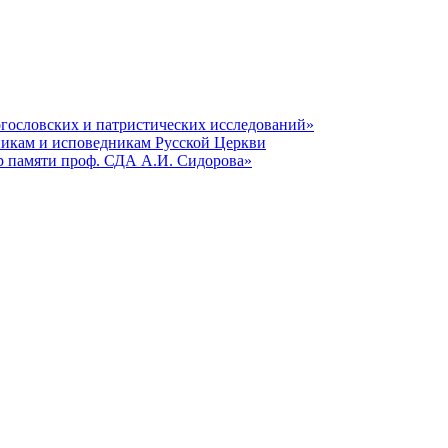
гословских и патристических исследований»
никам и исповедникам Русской Церкви
р памяти проф. СДА А.И. Сидорова»