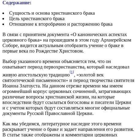
Содержание:
Сущность и основа христианского брака
Цель христианского брака
Отношение к второбрачию и расторжению брака
В связи с принятием документа «О канонических аспектах
церковного брака» на прошедшем в этом году Архиерейском
Соборе, видится актуальным отобразить учение о браке в
первые века по Рождестве Христовом.
Выбор указанного времени объясняется тем, что он
охватывает период первохристианства, который наследовал
[1]
живую апостольскую традицию
, «золотой век
святоотеческой письменности» и период творчества святителя
Иоанна Златоуста. На данном отрезке времени мы имеем
огромнейший корпус церковных сочинений, затрагивающих
различные вопросы христианской жизни, на которые
впоследствии будут ссылаться богословы и писатели Церкви
и с учетом которых будут составляться многие официальные
документы Русской Православной Церкви.
Как мы убедимся, литературное наследие этого времени
раскрывает учение о браке и задает направления его развития.
В статье также отображены и комментарии церковных