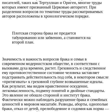
писателей, таких как Тертуллиан и Ориген, многие труды
которых имеют признанный Церковью авторитет. При
разделении вопросов по тематике труды рассматриваемых
авторов расположены в хронологическом порядке.
Плотская сторона брака не предается
табуированию или забвению, а становится на
второй план.
Значимость и важность вопросов брака и семьи в
современном модернистском обществе, в соответствии с
вызовами духа времени, растет. Греховность и следственное
ему противоестественное состояние человека заставляет
подстраивать действительность под себя, в некотором смысле
«притягивать» к греховной глубине возвышенные идеалы.
Как результат, мы видим нравственное оскудение,
легкомысленность, подмену понятий и двойные стандарты.
Это явление не обошло стороной и институт брака.
Фактически можно наблюдать разрушение брака и семейных
ценностей в мировом масштабе. Разводы, аборты, однополые
браки, отказ от детей, прелюбодеяние и содомия как норма —