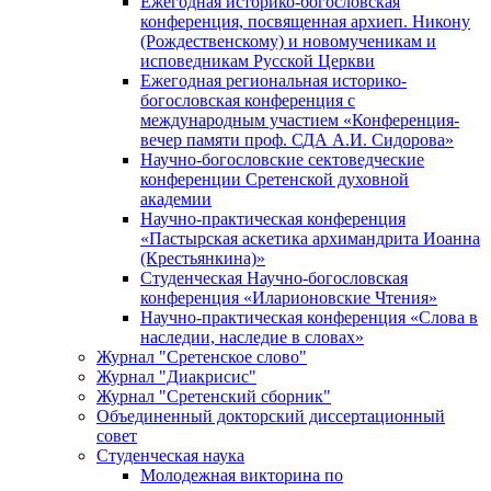
Ежегодная историко-богословская
конференция, посвященная архиеп. Никону
(Рождественскому) и новомученикам и
исповедникам Русской Церкви
Ежегодная региональная историко-
богословская конференция с
международным участием «Конференция-
вечер памяти проф. СДА А.И. Сидорова»
Научно-богословские сектоведческие
конференции Сретенской духовной
академии
Научно-практическая конференция
«Пастырская аскетика архимандрита Иоанна
(Крестьянкина)»
Студенческая Научно-богословская
конференция «Иларионовские Чтения»
Научно-практическая конференция «Cлова в
наследии, наследие в словах»
Журнал "Сретенское слово"
Журнал "Диакрисис"
Журнал "Сретенский сборник"
Объединенный докторский диссертационный
совет
Студенческая наука
Молодежная викторина по