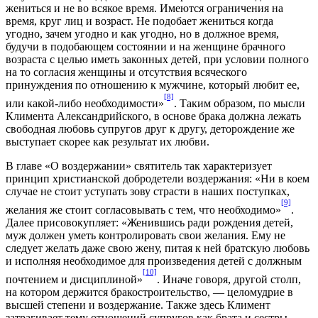
жениться и не во всякое время. Имеются ограничения на
время, круг лиц и возраст. Не подобает жениться когда
угодно, зачем угодно и как угодно, но в должное время,
будучи в подобающем состоянии и на женщине брачного
возраста с целью иметь законных детей, при условии полного
на то согласия женщины и отсутствия всяческого
принуждения по отношению к мужчине, который любит ее,
[8]
или какой-либо необходимости»
. Таким образом, по мысли
Климента Александрийского, в основе брака должна лежать
свободная любовь супругов друг к другу, деторождение же
выступает скорее как результат их любви.
В главе «О воздержании» святитель так характеризует
принцип христианской добродетели воздержания: «Ни в коем
случае не стоит уступать зову страсти в наших поступках,
[9]
желания же стоит согласовывать с тем, что необходимо»
.
Далее присовокупляет: «Женившись ради рождения детей,
муж должен уметь контролировать свои желания. Ему не
следует желать даже свою жену, питая к ней братскую любовь
и исполняя необходимое для произведения детей с должным
[10]
почтением и дисциплиной»
. Иначе говоря, другой столп,
на котором держится бракостроительство, — целомудрие в
высшей степени и воздержание. Также здесь Климент
затрагивает тему отношений супругов как брата и сестры.