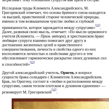
Исследовав труды Климента Александрийского, М.
Григоревский отмечает, что основа брачного союза находится
«в высшей, нравственной стороне человеческой природы,
именно в том возвышенном чувстве любви и глубокой
[11]
привязанности, которое зарождается между супругами»
.
Далее, развивая свою мысль, отмечает: «По мысли церковного
учителя (Климента. —
Прим. автора
), в христианском браке
любящие супруги взаимно помогают друг другу в
достижении жизненных целей и нравственного
совершенствования, личность и свойства одного из них
восполняются личностью и свойствами другого и тем
обусловливают гармоническое раскрытие своих духовных сил
[12]
и способностей»
Другой александрийский учитель,
Ориген,
в вопросе
сущности брака солидарен с Климентом Александрийским.
Брак, по Оригену, состоит в «любви и расположении между
супругами, самом тесном плотском и духовном единении» —
[13]
резюмирует М. Григоревский
.