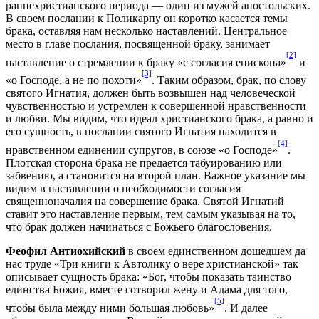
раннехристианского периода — один из мужей апостольских.
В своем послании к Поликарпу он коротко касается темы
брака, оставляя нам несколько наставлений. Центральное
место в главе послания, посвященной браку, занимает
[2]
наставление о стремлении к браку «с согласия епископа»
и
[3]
«о Господе, а не по похоти»
. Таким образом, брак, по слову
святого Игнатия, должен быть возвышен над человеческой
чувственностью и устремлен к совершенной нравственности
и любви. Мы видим, что идеал христианского брака, а равно и
его сущность, в послании святого Игнатия находится в
[4]
нравственном единении супругов, в союзе «о Господе»
.
Плотская сторона брака не предается табуированию или
забвению, а становится на второй план. Важное указание мы
видим в наставлении о необходимости согласия
священноначалия на совершение брака. Святой Игнатий
ставит это наставление первым, тем самым указывая на то,
что брак должен начинаться с Божьего благословения.
Феофил Антиохийский
в своем единственном дошедшем да
нас труде «Три книги к Автолику о вере христианской» так
описывает сущность брака: «Бог, чтобы показать таинство
единства Божия, вместе сотворил жену и Адама для того,
[5]
чтобы была между ними большая любовь»
. И далее