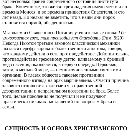
вот несколько граней современного состояния института
брака. Конечно же, это же эхо грехопадения имело место и во
времена Моисея, и во времена пришествия Спасителя, и сто
лет назад. Но нельзя не заметить, что в наши дни порок
становится нормой, обыденностью.
Мы знаем из Священного Писания утешительные слова:
Где
умножается грех, там преизобилует благодать
(Рим. 5:20).
Некогда Ньютон третьим законом классической механики
пытался перефразировать божественного апостола, говоря,
что каждому действию есть противодействие. Действительно,
противодействие греховному дегтю, вливаемому в брачный
мед спасения, оказывается, в первую очередь, Церковью,
затем, в меньшей мере, — немногочисленными светскими
органами. В глазах общества таковые противники
современного взгляда на брак маргинальны. Отчасти причина
такового отношения заключается в нравственной
дезориентации и неправильном воззрении на брак. Более
того, целые поколения не получили и не получают
практически никаких наставлений по вопросам брака и
семьи.
СУЩНОСТЬ И ОСНОВА ХРИСТИАНСКОГО