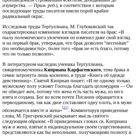
изуверства. —
Прим. ред
.), в соответствии с которым
последующие труды писателя имели порой крайне
радикальный окрас.
Исследовав труды Тертуллиана, М. Глубоковский так
охарактеризовал изменение взглядов писателя на брак: «В
пылу полемического увлечения он изменил даже свой взгляд
и на первый брак, утверждая, что брак дозволен “necessitate”
(по необходимости)», более того «брак не есть благо, потому
что он только позволен».
В литературном наследии ученика Тертуллиана,
священномученика
Киприана Карфагенского
, тема брака и
семьи затронута лишь косвенно, в труде «Книга об одежде
девственниц». Святой Киприан пишет: «И не одному только
мужескому полу усвояет Господь благодать целомудрия — Он
не обходит жен, потому что жена есть часть мужа, из него
взята и создана. Бог во всем почти Писании обращается к
первозданному, так как двое составляют одну плоть, и в муже
[21]
обозначается вместе и жена»
. Комментируя приведенные
слова, М. Григоревский раскрывает мысль святого
следующим образом: «В приведенных словах св. Киприана
муж и жена, взятые в индивидуальном своем существовании,
представляются как бы неполными, получающими полноту и