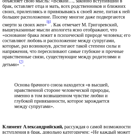
объясняет свою мысль: «Всякий…, законно вступивший в
брак, оставляет отца и мать, всех родственников и ближних
своих, прилепляясь и привязываясь к своей жене, питая к ней
большее расположение. Посему многие даже подвергаются
[6]
смерти за своих жен»
. Как отмечает М. Григоревский,
вышеуказанные мысли апологета ясно отображают, что
«основание брака лежит в психической природе человека; его
составляют любовь и расположение между супругами,
которые, раз возникнув, достигают такой степени силы и
напряжения, что пересиливают самые глубокие и прочные
нравственные связи, существующие между родителями и
[7]
детьми»
.
Основа брачного союза находится «в высшей,
нравственной стороне человеческой природы,
именно в том возвышенном чувстве любви и
глубокой привязанности, которое зарождается
между супругами».
Климент Александрийский,
рассуждая о самой возможности
вступления в брак, довольно категоричен: «Не каждый может