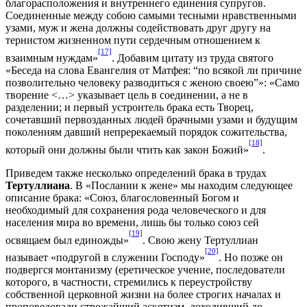
благорасположения и внутреннего единения супругов.
Соединенные между собою самыми тесными нравственными
узами, муж и жена должны содействовать друг другу на
тернистом жизненном пути сердечным отношением к
[17]
взаимным нуждам»
. Добавим цитату из труда святого
«Беседа на слова Евангелия от Матфея: “по всякой ли причине
позволительно человеку разводиться с женою своею”»: «Само
творение <…> указывает цель в соединении, а не в
разделении; и первый устроитель брака есть Творец,
сочетавший первозданных людей брачными узами и будущим
поколениям давший непререкаемый порядок сожительства,
[18]
который они должны были чтить как закон Божий»
.
Приведем также несколько определений брака в трудах
Тертуллиана
. В «Послании к жене» мы находим следующее
описание брака: «Cоюз, благословенный Богом и
необходимый для сохранения рода человеческого и для
населения мира во времени, лишь бы только союз сей
[19]
освящаем был единожды»
. Свою жену Тертуллиан
[20]
называет «подругой в служении Господу»
. Но позже он
подвергся монтанизму (еретическое учение, последователи
которого, в частности, стремились к переустройству
собственной церковной жизни на более строгих началах и
проповедовали строжайший аскетизм, доходивший до