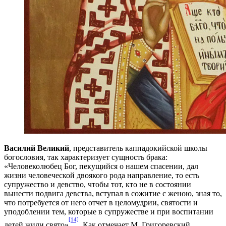
Василий Великий
, представитель каппадокийской школы
богословия, так характеризует сущность брака:
«Человеколюбец Бог, пекущийся о нашем спасении, дал
жизни человеческой двоякого рода направление, то есть
супружество и девство, чтобы тот, кто не в состоянии
вынести подвига девства, вступал в сожитие с женою, зная то,
что потребуется от него отчет в целомудрии, святости и
уподоблении тем, которые в супружестве и при воспитании
[14]
детей жили свято»
. Как отмечает М. Григоревский,