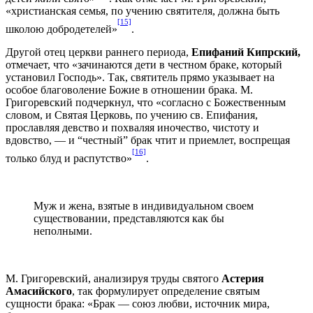
«христианская семья, по учению святителя, должна быть
[15]
школою добродетелей»
.
Другой отец церкви раннего периода,
Епифаний Кипрский,
отмечает, что «зачинаются дети в честном браке, который
установил Господь». Так, святитель прямо указывает на
особое благоволение Божие в отношении брака. М.
Григоревский подчеркнул, что «согласно с Божественным
словом, и Святая Церковь, по учению св. Епифания,
прославляя девство и похваляя иночество, чистоту и
вдовство, — и “честный” брак чтит и приемлет, воспрещая
[16]
только блуд и распутство»
.
Муж и жена, взятые в индивидуальном своем
существовании, представляются как бы
неполными.
М. Григоревский, анализируя труды святого
Астерия
Амасийского
, так формулирует определение святым
сущности брака: «Брак — союз любви, источник мира,