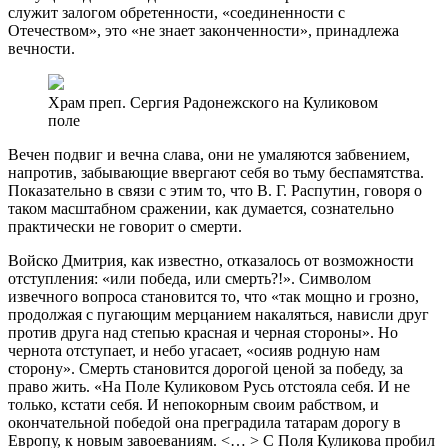
служит залогом обретенности, «соединенности с
Отечеством», это «не знает законченности», принадлежа
вечности.
Храм преп. Сергия Радонежского на Куликовом
поле
Вечен подвиг и вечна слава, они не умаляются забвением,
напротив, забывающие ввергают себя во тьму беспамятства.
Показательно в связи с этим то, что В. Г. Распутин, говоря о
таком масштабном сражении, как думается, сознательно
практически не говорит о смерти.
Войско Дмитрия, как известно, отказалось от возможности
отступления: «или победа, или смерть?!». Символом
извечного вопроса становится то, что «так мощно и грозно,
продолжая с пугающим мерцанием накаляться, нависли друг
против друга над степью красная и черная стороны». Но
чернота отступает, и небо угасает, «осияв родную нам
сторону». Смерть становится дорогой ценой за победу, за
право жить. «На Поле Куликовом Русь отстояла себя. И не
только, кстати себя. И непокорным своим рабством, и
окончательной победой она преградила татарам дорогу в
Европу, к новым завоеваниям. <… > С Поля Куликова пробил