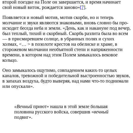
второй поездке на Поле он завершается, и время начинает
свой новый виток, рождается заново»
[7]
.
Появляется и новый мотив, мотив скорби, но и теперь
молчание и звуки являются знаковыми, вновь словно бы про­
исходит беседа неба и земли. «День, как и накануне под вечер,
был теплый, тихий и скорбный. Скорбь разлита была во всем
— в присмиревшем солнце, в убранных полях и сухих
холмах, <… > в позолоте крестов на обелиске и храме, в
сторожевом молчании необъятной степи и напряженности
времени, в ко­тором над этим Полем замыкалось вековое
кольцо.
Оно замыкалось ощутимо, совпадением каких-то целых
каналов, тревожной и победительной выстроенностью звуков,
в запахах воздуха, будто выверяя, над нами что-то поднимали
или опускали».
«Вечный
приют» нашла в этой земле большая
половина русского войска, совершив «
вечный
подвиг».