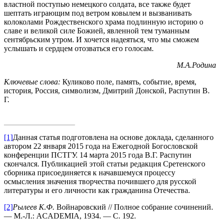
властной поступью немецкого сол­дата, все также будет
шептать играющим под ветром ковылем и вызванивать
колоколами Рождественского храма подлинную историю о
славе и великой силе Божией, явленной тем туман­ным
сентябрьским утром. И хочется надеяться, что мы сможем
услышать и сердцем отозваться его голосам.
М.А.Родина
Ключевые слова:
Куликово поле, память, событие, время,
история, Россия, символизм, Дмитрий Донской, Распутин В.
Г.
[1]
Данная статья подготовлена на основе доклада, сделанного
автором 22 января 2015 года на Ежегодной Богословской
конференции ПСТГУ. 14 марта 2015 года В.Г. Распутин
скончался. Публикацией этой статьи редакция Сретенского
сборника присоединяется к начавшемуся процессу
осмысления значения творчества почившего для русской
литературы и его личности как гражданина Отечества.
[2]
Рылеев К.Ф.
Войнаровский // Полное собрание сочинений.
― М.-Л.: ACADEMIA, 1934. ― С. 192.