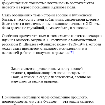
до­кументальной точностью восстановить обстоятельства
первого и второго посещений Куликова поля.
Связь обращения к теме истории вообще и Куликовской
битвы, в частности с теми событиями, свидетелями которых
были поэты и писатели, о нем писавшие, начиная с XIX века,
была далеко не случайной, а, может быть, и знаковой.
Особенно примечательным в этом смысле является очевидная
идейная близость очерка В. Г. Распутина с малоизвестным
рассказом И. Шмелева «Куликово поле» (1939–1947), которая
может стать предметом отдельного исследования и в
настоящей работе не получила отражения
[5]
.
Закат является предвестником наступающей
темно­ты, приближающейся ночи, но здесь, на
Поле, а точнее, в сердце человеческом, словно бы
нарушаются законы природы.
Понимание настоящего через осмысление прошлого,
позволяющее заглянуть в будущее, — эта мысль является,