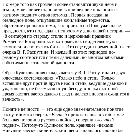
По мере того как громче и яснее становятся звуки неба и
земли, молчаливее становились пришедшие поклониться
ратному подвигу отцов потомки. Первая поездка на
безлюдное поле, отшумевшие юбилейные торжества,
обретение прошлого теми, кто приехал на Поле уже после
празднеств, кто подгадал к непростому дню нашей истории —
«8 сентября по старому стилю и церковный праздник
Рождества Богородицы, в который, как свидетельствуют
летописи, и состоялась битва». Это еще один временной пласт
очерка В. Г. Распутина. И каждый из этих периодов по-
разному соотносится с теми далекими, во многом забытыми
событиями шестивековой давности.
Образ Куликова поля складывается у В. Г. Распутина из двух
ключевых составляющих: «Только небо и степь. Только
вставшие друг против друга небо и степь, ведущие давнюю и
уж, конечно, не бессмысленную беседу, в знаках которой
время растягивается далеко назад и далеко вперед и сходится в
вечность».
Понятие вечности — это еще одно знаменательное понятие
распутинского очерка. «
Вечный
приют» нашла в этой земле
большая половина русского войска, совершив «
вечный
подвиг». Потому-то Куликово поле, хранящее «веками
живущий здесь» свидетельский шепот прошлого словно бы