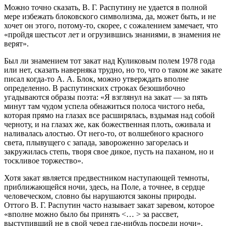
Можно точно сказать, В. Г. Распутину не удается в полной
мере избежать блоковского символизма, да, может быть, и не
хочет он этого, потому-то, скорее, с сожалением замечает, что
«пройдя шестьсот лет и огрузившись знаниями, в знамения не
верят».
Был ли знамением тот закат над Куликовым полем 1978 года
или нет, сказать наверняка трудно, но то, что о таком же закате
писал когда-то А. А. Блок, можно утверждать вполне
определенно. В распутинских строках безошибочно
угадываются образы поэта: «Я взглянул на закат — за пять
минут там чудом успела обнажиться полоса чистого неба,
которая прямо на глазах все расширялась, вздымая над собой
черноту, и на глазах же, как божественная плоть, оживала и
наливалась алостью. От него-то, от волшебного красного
света, плывущего с запада, завороженно загорелась и
закружилась степь, творя свое дикое, пусть на паханом, но и
тоскливое торжество».
Хотя закат является предвестником наступающей темно­ты,
приближающейся ночи, здесь, на Поле, а точнее, в сердце
человеческом, словно бы нарушаются законы природы.
Оттого В. Г. Распутин часто называет закат заревом, которое
«впол­не можно было бы принять <… > за рассвет,
выступивший не в свой черед где-нибудь посреди ночи».