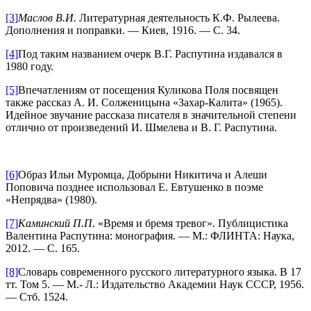
[3]
Маслов В.И.
Литературная деятельность К.Ф. Рылеева.
Дополнения и поправки. ― Киев, 1916. ― С. 34.
[4]
Под таким названием очерк В.Г. Распутина издавался в
1980 году.
[5]
Впечатлениям от посещения Куликова Поля посвящен
также рассказ А. И. Солженицына «Захар-Калита» (1965).
Идейное звучание рассказа писателя в значительной степени
отлично от произведений И. Шмелева и В. Г. Распутина.
[6]
Образ Ильи Муромца, Добрыни Никитича и Алеши
Поповича позднее использовал Е. Евтушенко в поэме
«Непрядва» (1980).
[7]
Каминский П.П.
«Время и бремя тревог». Публицистика
Валентина Распутина: монография. ― М.: ФЛИНТА: Наука,
2012. ― С. 165.
[8]
Словарь современного русского литературного языка. В 17
тт. Том 5. ― М.- Л.: Издательство Академии Наук СССР, 1956.
― Стб. 1524.