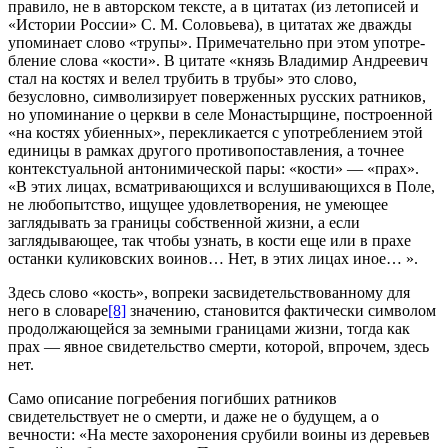
правило, не в авторском тексте, а в цитатах (из летописей и
«Истории России» С. М. Соловьева), в цитатах же дважды
упоминает слово «трупы». Примечательно при этом употре­
бление слова «кости». В цитате «князь Владимир Андреевич
стал на костях и велел трубить в трубы» это слово,
безусловно, символизирует поверженных русских ратников,
но упомина­ние о церкви в селе Монастырщине, построенной
«на костях убиенных», перекликается с употреблением этой
единицы в рамках другого противопоставления, а точнее
контексту­альной антонимической пары: «кости» — «прах».
«В этих лицах, всматривающихся и вслушивающихся в Поле,
не любо­пытство, ищущее удовлетворения, не умеющее
заглядывать за границы собственной жизни, а если
заглядывающее, так чтобы узнать, в кости еще или в прахе
останки куликовских воинов… Нет, в этих лицах иное… ».
Здесь слово «кость», вопреки засвидетельствованному для
него в словаре
[8]
значению, становится фактически символом
про­должающейся за земными границами жизни, тогда как
прах — явное свидетельство смерти, которой, впрочем, здесь
нет.
Само описание погребения погибших ратников
свидетельствует не о смерти, и даже не о будущем, а о
вечности: «На месте захоронения срубили воины из деревьев