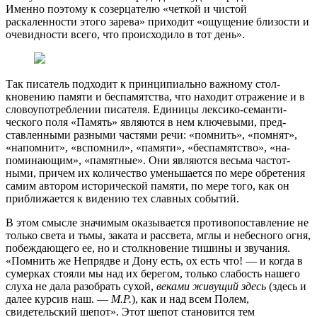
Именно поэтому к со­зерцателю «четкой и чистой
раскаленности этого зарева» приходит «ощущение близости и
очевидности всего, что про­исходило в тот день».
Так писатель подходит к принципиально важному стол­
кновению памяти и беспамятства, что находит отражение и в
словоупотреблении писателя. Единицы лексико-семанти­
ческого поля «Память» являются в нем ключевыми, пред­
ставленными разными частями речи: «помнить», «помнят»,
«напомнит», «вспомнил», «памяти», «беспамятство», «на­
поминающим», «памятные». Они являются весьма частот­
ными, причем их количество уменьшается по мере обретения
самим автором исторической памяти, по мере того, как он
при­ближается к видению тех славных событий.
В этом смысле значимым оказывается противопоставление не
только света и тьмы, заката и рассвета, мглы и небесного огня,
побеждающего ее, но и столкновение тишины и звучания.
«Помнить же Непрядве и Дону есть, ох есть что! — и когда в
сумерках стояли мы над их берегом, только слабость нашего
слуха не дала разобрать сухой,
веками живущий здесь
(здесь и
далее курсив наш. —
М.Р.
), как и над всем Полем,
свидетельский шепот». Этот шепот становится тем