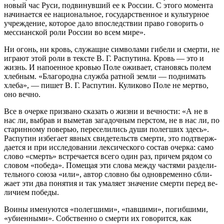
новый час Руси, подвинувший ее к России. С этого момента
начинается ее национальное, государственное и культурное
учреждение, которое дало впоследствии право говорить о
мессианской роли России во всем мире».
Ни огонь, ни кровь, служащие символами гибели и смерти, не
играют этой роли в тексте В. Г. Распутина. Кровь — это и
жизнь. И напоенное кровью Поле оживает, становясь полем
хлебным. «Благородна служба ратной земли — поднимать
хлеба», — пи­шет В. Г. Распутин. Куликово Поле не мертво,
оно вечно.
Все в очерке призвано сказать о жизни и вечности: «А не в
нас ли, выбрав и выметав загадочным перстом, не в нас ли, по
старинному поверью, переселились души полегших здесь».
Распутин избегает явных свидетельств смерти, это подтверж­
дается и при исследовании лексического состав очерка: само
слово «смерть» встречается всего один раз, причем рядом со
словом «победа». Помещая эти слова между частями раздели­
тельного союза «или», автор словно бы одновременно сбли­
жает эти два понятия и так умаляет значение смерти перед ве­
личием победы.
Воины именуются «полегшими», «павшими», погиб­шими,
«убиенными». Собственно о смерти их говорится, как