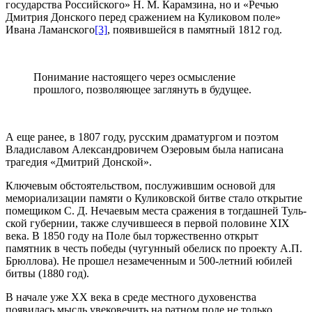
государства Российского» Н. М. Карамзина, но и «Речью
Дмитрия Донского перед сражением на Куликовом поле»
Ивана Ламанского
[3]
, появившейся в памятный 1812 год.
Понимание настоящего через осмысление
прошлого, позволяющее заглянуть в будущее.
А еще ранее, в 1807 году, русским драматургом и поэтом
Владиславом Александровичем Озеровым была написана
траге­дия «Дмитрий Донской».
Ключевым обстоятельством, послужившим основой для
мемориализации памяти о Куликовской битве стало открытие
помещиком С. Д. Нечаевым места сражения в тогдашней Туль­
ской губернии, также случившееся в первой половине XIX
века. В 1850 году на Поле был торжественно открыт
памятник в честь победы (чугунный обелиск по проекту А.П.
Брюллова). Не про­шел незамеченным и 500-летний юбилей
битвы (1880 год).
В начале уже ХХ века в среде местного духовенства
появилась мысль увековечить на ратном поле не только