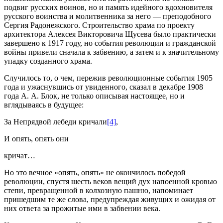
подвиг русских воинов, но и память идейного вдохновителя
русского воинства и молитвенника за него — преподобного
Сергия Радонежского. Строительство храма по проекту
архитектора Алексея Викторовича Щусева было практически
завершено к 1917 году, но события революции и гражданской
войны привели сначала к забвению, а затем и к значительному
упадку созданного храма.
Случилось то, о чем, пережив революционные события 1905
года и ужаснувшись от увиденного, сказал в декабре 1908
года А. А. Блок, не только описывая настоящее, но и
вглядываясь в будущее:
За Непрядвой лебеди кричали
[4]
,
И опять, опять они
кричат…
Но это вечное «опять, опять» не окончилось победой
революции, спустя шесть веков вещий дух напоенной кровью
степи, превращенной в колхозную пашню, напоминает
пришедшим те же слова, предупреждая живущих и ожидая от
них ответа за прожитые ими в забвении века.