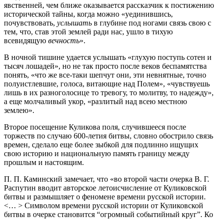
явственней, чем ближе оказывается рассказчик к постижению
исторической тайны, когда можно «уединившись,
почувствовать,
услышать
в глубине под ногами связь свою с
тем, что, став этой землей ради нас, ушло в тихую
всевидящую
вечность
».
В ночной тишине удается услышать «глухую поступь сотен и
тысяч лошадей», но не так просто после веков беспамятства
понять, «что же все-таки шепчут они, эти невнятные, точно
полуистлевшие, голоса, витающие над Полем», «чувствуешь
лишь в их разноголосице то тревогу, то молитву, то надежду»,
а еще молчаливый укор, «разлитый над всею местною
землею».
Второе посещение Куликова поля, случившееся после
торжеств по случаю 600-летия битвы, словно обострило связь
времен, сделало еще более зыбкой для подлинно ищущих
свою историю и национальную память границу между
прошлым и настоящим.
П. П. Каминский замечает, что «во второй части очерка В. Г.
Распутин вводит авторское летоисчисление от Куликовской
битвы и размышляет о феномене времени русской истории.
<… > Символом времени русской истории от Куликовской
битвы в очерке становится “огромный событийный круг”. Ко