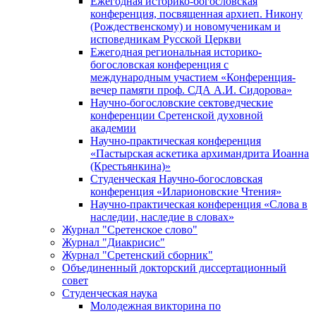
Ежегодная историко-богословская
конференция, посвященная архиеп. Никону
(Рождественскому) и новомученикам и
исповедникам Русской Церкви
Ежегодная региональная историко-
богословская конференция с
международным участием «Конференция-
вечер памяти проф. СДА А.И. Сидорова»
Научно-богословские сектоведческие
конференции Сретенской духовной
академии
Научно-практическая конференция
«Пастырская аскетика архимандрита Иоанна
(Крестьянкина)»
Студенческая Научно-богословская
конференция «Иларионовские Чтения»
Научно-практическая конференция «Cлова в
наследии, наследие в словах»
Журнал "Сретенское слово"
Журнал "Диакрисис"
Журнал "Сретенский сборник"
Объединенный докторский диссертационный
совет
Студенческая наука
Молодежная викторина по