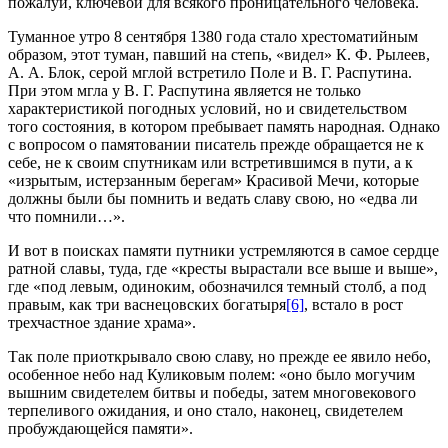
пожалуй, ключевой для всякого проницательного человека.
Туманное утро 8 сентября 1380 года стало хрестоматийным
образом, этот туман, павший на степь, «видел» К. Ф. Рылеев,
А. А. Блок, серой мглой встретило Поле и В. Г. Распутина.
При этом мгла у В. Г. Распутина является не только
характеристикой погодных условий, но и свидетельством
того состояния, в котором пребывает память народная. Однако
с вопросом о памятовании писатель прежде обращается не к
себе, не к своим спутникам или встретившимся в пути, а к
«изрытым, истерзанным берегам» Красивой Мечи, которые
должны были бы помнить и ведать славу свою, но «едва ли
что помнили…».
И вот в поисках памяти путники устремляются в самое сердце
ратной славы, туда, где «кресты вырастали все выше и выше»,
где «под левым, одиноким, обозначился темный столб, а под
правым, как три васнецовских богатыря
[6]
, встало в рост
трехчастное здание храма».
Так поле приоткрывало свою славу, но прежде ее явило небо,
особенное небо над Куликовым полем: «оно было могучим
вышним свидетелем битвы и победы, затем многовекового
терпеливого ожидания, и оно стало, наконец, свидетелем
пробуждающейся памяти».