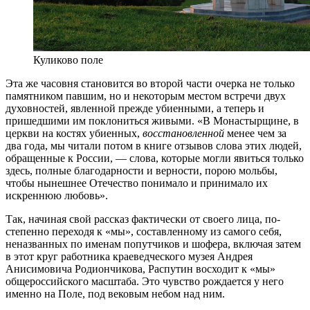
Куликово поле
Эта же часовня становится во второй части очерка не толь­ко
памятником павшим, но и некоторым местом встречи двух
духовностей, явленной прежде убиенными, а теперь и
пришед­шими им поклониться живыми. «В Монастырщине, в
церкви на костях убиенных,
восстановленной
менее чем за
два года, мы читали потом в книге отзывов слова этих людей,
обращенные к России, — слова, которые могли явиться только
здесь, полные благодарности и верности, порою мольбы,
чтобы нынешнее От­ечество понимало и принимало их
искреннюю любовь».
Так, начиная свой рассказ фактически от своего лица, по­
степенно переходя к «мы», составленному из самого себя,
нена­званных по именам попутчиков и шофера, включая затем
в этот круг работника краеведческого музея Андрея
Анисимовича Ро­диончикова, Распутин восходит к «мы»
общероссийского мас­штаба. Это чувство рождается у него
именно на Поле, под веко­вым небом над ним.