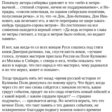
Поначалу автора-сибиряка удивляет и это «небо в непри­
вычной… степной стороне, ничем не поддерживаемое», и Не­
прядва, «совсем невеликая, по нашим сибирским понятиям,
полусонная речка», и то, что «и Дон, Дон-батюшка, Дон Ива­
нович, как величают его, в месте переправы не шире каких-
ни­будь тридцати-сорока метров». Но постепенно на все
сомнения находится верный ответ: «Да ведь история и слава
не метры считают, а тогда и метров было поболе, но ведают
память».
И вот, как когда-то со всех концов Руси сошлись под стя­ги
князя Дмитрия ратники, так, спустя шесть веков, «лучшие
голоса, лучших мастеров прислала Россия на Поле Куликово
из Москвы и Сибири, с севера и юга, чтобы показать: что
жило в народе, что пел народ и что мастерил, чему радовался
и во что верил, живет и поныне».
Тогда тридцать пять лет назад «время русской истории от
Куликова Поля двинулось по новому кругу. Что будет, когда
че­рез сто лет оно снова сойдется с началом отсчета, какие
грядут события, придет ли кто сюда отметить новый юбилей и
с какой верой, с каким сердцем придет? — страшно
подумать», — при­знается автор. Но хочется верить, что это
вечное Поле, что таит память о тех давних событиях, не
оскверненное благодаря под­вигу воинов нового времени