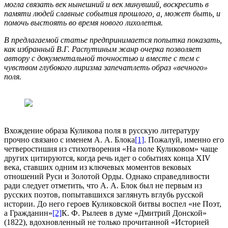
могла связать век нынешний и век минувший, воскресить в
памяти людей славные события прошлого, а, может быть, и
помочь выстоять во время нового лихолетья.
В предлагаемой статье предпринимается попытка показать,
как избранный В.Г. Распутиным жанр очерка позволяет
автору с документальной точностью и вместе с тем с
чувством глубокого лиризма запечатлеть образ «вечного»
поля.
Вхождение образа Куликова поля в русскую литературу
прочно связано с именем А. А. Блока
[1]
. Пожалуй, именно его
четверостишия из стихотворения «На поле Куликовом» чаще
других цитируются, когда речь идет о событиях конца XIV
века, ставших одним из ключевых моментов вековых
отношений Руси и Золотой Орды. Однако справедливости
ради следует отметить, что А. А. Блок был не первым из
русских поэтов, попытавшихся заглянуть вглубь русской
истории. До него героев Куликовской битвы воспел «не Поэт,
а Гражданин»
[2]
К. Ф. Рылеев в думе «Дмитрий Донской»
(1822), вдохновленный не только прочитанной «Историей