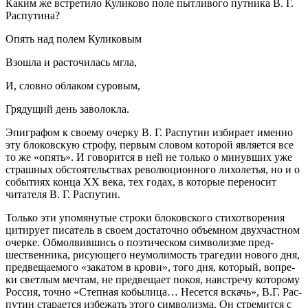
Каким же встретило Куликово поле пытливого путника В. Г.
Распутина?
Опять над полем Куликовым
Взошла и расточилась мгла,
И, словно облаком суровым,
Грядущий день заволокла.
Эпиграфом к своему очерку В. Г. Распутин избирает именно
эту блоковскую строфу, первым словом которой является все
то же «опять». И говорится в ней не только о минувших уже
страшных обстоятельствах революционного лихолетья, но и о
событиях конца ХХ века, тех годах, в которые переносит
читателя В. Г. Распутин.
Только эти упомянутые строки блоковского стихотворе­ния
цитирует писатель в своем достаточно объемном двухчаст­ном
очерке. Обмолвившись о поэтическом символизме пред­
шественника, рисующего неумолимость трагедии нового дня,
предвещаемого «закатом в крови», того дня, который, вопре­
ки светлым мечтам, не предвещает покоя, навстречу которому
Россия, точно «Степная кобылица… Несется вскачь», В.Г. Рас­
путин старается избежать этого символизма. Он стремится с