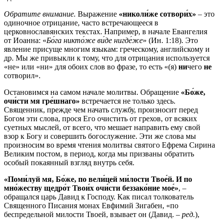
Обратите внимание.
Выражение
«николи́же сотвори́х»
– это
одиночное отрицание, часто встречающееся в
церковнославянских текстах. Например, в начале Евангелия
от Иоанна: «
Бо́га никто́же ви́де нигде́же
» (Ин. 1:18). Это
явление присуще многим языкам: греческому, английскому и
др. Мы же привыкли к тому, что для отрицания используется
«не» или «ни» для обоих слов во фразе, то есть «(я)
ни
чего
не
сотворил».
Остановимся на самом начале молитвы. Обращение
«Бо́же,
очи́сти мя гре́шнаго»
встречается не только здесь.
Священник, прежде чем начать службу, произносит перед
Богом эти слова, прося Его очистить от грехов, от всяких
суетных мыслей, от всего, что мешает направить ему свой
взор к Богу и совершить богослужение. Эти же слова мы
произносим во время чтения молитвы святого Ефрема Сирина
Великим постом, в период, когда мы призваны обратить
особый покаянный взгляд внутрь себя.
«Поми́луй мя, Бо́же, по вели́цей ми́лости Твое́й. И по
мно́жеству щедро́т Твои́х очи́сти беззако́ние мое́»
, –
обращался царь Давид к Господу. Как писал толкователь
Священного Писания монах Евфимий Зигабен, «по
беспредельной милости Твоей, взывает он (Давид. –
ред.
),