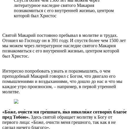
Спустя более чем 1500 лет мы можем через
литературное наследие святого Макария
познакомиться с его внутренней жизнью, центром
которой был Христос
Святой Макарий постоянно пребывал в молитве и трудах.
Отошел ко Господу он в 391 году. И спустя более чем 1500 лет
мы можем через литературное наследие святого Макария
познакомиться с его внутренней жизнью, центром которой
был Христос.
Интересно попробовать узнать и поразмышлять, о чем
преподобный Макарий говорил с Богом, что двигало его
помышлениями и воздыханиями, что дошло до нас и что мы
каждое утро произносим, – например, в первой утренней
молитве.
«Бо́же, очи́сти мя гре́шнаго, я́ко николи́же сотвори́х благо́е
пред Тобо́ю».
Здесь святой обращает молитву к Богу от
первого лица: «Боже, очисти меня грешного, так как я не
сделал ничего благого».