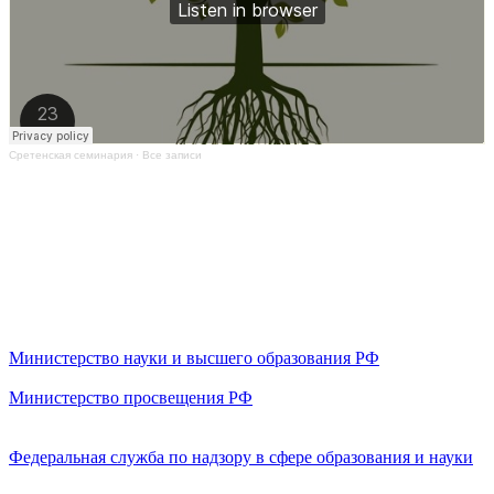
Сретенская семинария
·
Все записи
Министерство науки и высшего образования РФ
Министерство просвещения РФ
Федеральная служба по надзору в сфере образования и науки