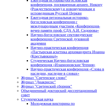
Ежегодная историко-богословская
конференция, посвященная архиеп. Никону
(Рождественскому) и новомученикам и
исповедникам Русской Церкви
Ежегодная региональная историко-
богословская конференция с
международным участием «Конференция-
вечер памяти проф. СДА А.И. Сидорова»
Научно-богословские сектоведческие
конференции Сретенской духовной
академии
Научно-практическая конференция
«Пастырская аскетика архимандрита Иоанна
(Крестьянкина)»
Студенческая Научно-богословская
конференция «Иларионовские Чтения»
Научно-практическая конференция «Cлова в
наследии, наследие в словах»
Журнал "Сретенское слово"
Журнал "Диакрисис"
Журнал "Сретенский сборник"
Объединенный докторский диссертационный
совет
Студенческая наука
Молодежная викторина по