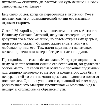
пустыню — скитскую (на расстоянии чуть меньше 100 км к
северо-западу от Каира).
Ему было 30 лет, когда он переселился в пустыню. Уже в
первые годы его подвижнической жизни его называли
отроком-старцем.
Святой Макарий ходил за монашеским опытом к Антонию
Великому. Сначала Антоний, искушая его терпение, не
допустил его в свое жилище, но потом открыл ему дверь и,
приветствуя, сказал: «Я давно желал видеть тебя» и с
любовью принял его. Так, плетя корзины из пальмовых
ветвей, провели они вечер в беседе о спасении души.
Преподобный всегда избегал славы. Когда приходившие к
нему за наставлениями сильно его беспокоили, он удалялся в
особое место. От своей кельи Макарий прокопал подземный
ход, длиною примерно 90 метров, в конце этого хода была
пещера, в ней-то он и находил время для недолгого покоя от
посетителей. Один из учеников его, знавший об этом ходе,
рассказывал, что Макарий прочитывал 24 молитвы, идя в
пещеру, и столько же на обратном пути.