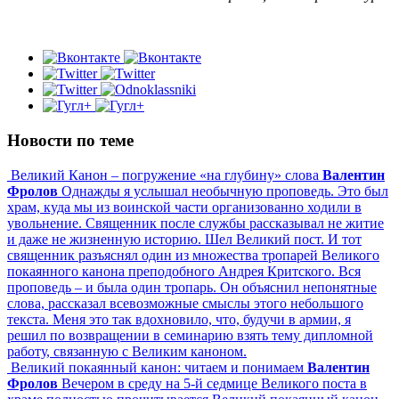
Новости по теме
Великий Канон – погружение «на глубину» слова
Валентин
Фролов
Однажды я услышал необычную проповедь. Это был
храм, куда мы из воинской части организованно ходили в
увольнение. Священник после службы рассказывал не житие
и даже не жизненную историю. Шел Великий пост. И тот
священник разъяснял один из множества тропарей Великого
покаянного канона преподобного Андрея Критского. Вся
проповедь – и была один тропарь. Он объяснил непонятные
слова, рассказал всевозможные смыслы этого небольшого
текста. Меня это так вдохновило, что, будучи в армии, я
решил по возвращении в семинарию взять тему дипломной
работу, связанную с Великим каноном.
Великий покаянный канон: читаем и понимаем
Валентин
Фролов
Вечером в среду на 5-й седмице Великого поста в