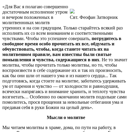
«Для Вас я полагаю совершенно
достаточным исполнение утром
и вечером положенных в
Свт. Феофан Затворник
молитвенниках молитв
утренних и на сон грядущим. Только старайтесь всякий раз
исполнять их со всем вниманием и соответственными
чувствами. Чтобы это успешнее совершать,
потрудитесь в
свободное время особо прочитать их все, обдумать и
обчувствовать, чтобы, когда станете читать их на
молитвенном правиле, вам известны были святые
помышления и чувства, содержащиеся в них
. Не то значит
молитва, чтобы прочитать только молитвы, но то, чтобы
воспроизвести в себе содержание их и так их произносить,
как бы они шли от нашего ума и из нашего сердца... Так
подготовясь, когда стоите на молитве, заботьтесь удерживать
ум от парения и чувство — от холодности и равнодушия,
всячески напрягаясь и внимание хранить, и теплоту чувства
возгнетать… Особенно по окончании молитв подольше сами
помолитесь, прося прощения за невольные отбегания ума и
предавая себя в руки Божии на целый день».
Мысли о молитве
Мы читаем молитвы в храме, дома, по пути на работу, в