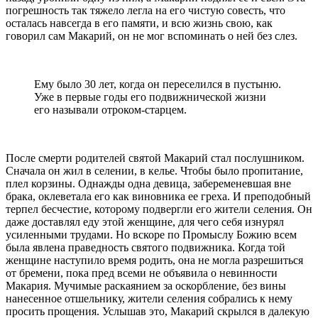
погрешность так тяжело легла на его чистую совесть, что
осталась навсегда в его памяти, и всю жизнь свою, как
говорил сам Макарий, он не мог вспоминать о ней без слез.
Ему было 30 лет, когда он переселился в пустыню.
Уже в первые годы его подвижнической жизни
его называли отроком-старцем.
После смерти родителей святой Макарий стал послушником.
Сначала он жил в селении, в келье. Чтобы было пропитание,
плел корзины. Однажды одна девица, забеременевшая вне
брака, оклеветала его как виновника ее греха. И преподобный
терпел бесчестие, которому подвергли его жители селения. Он
даже доставлял еду этой женщине, для чего себя изнурял
усиленными трудами. Но вскоре по Промыслу Божию всем
была явлена праведность святого подвижника. Когда той
женщине наступило время родить, она не могла разрешиться
от бремени, пока пред всеми не объявила о невинности
Макария. Мучимые раскаянием за оскорбление, без вины
нанесенное отшельнику, жители селения собрались к нему
просить прощения. Услышав это, Макарий скрылся в далекую