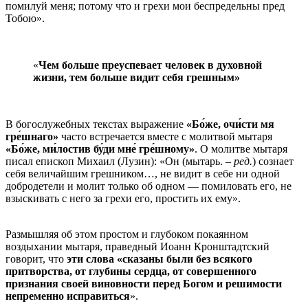
помилуй меня; потому что и грехи мои беспредельны пред
Тобою».
«
Чем больше преуспевает человек в духовной
жизни, тем больше видит себя грешным
»
В богослужебных текстах выражение
«Бо́же, очи́сти мя
гре́шнаго»
часто встречается вместе с молитвой мытаря
«Бо́же, ми́лостив бу́ди мне́ гре́шному»
. О молитве мытаря
писал епископ Михаил (Лузин): «Он (мытарь. –
ред.
) сознает
себя величайшим грешником…, не видит в себе ни одной
добродетели и молит только об одном — помиловать его, не
взыскивать с него за грехи его, простить их ему».
Размышляя об этом простом и глубоком покаянном
воздыхании мытаря, праведный Иоанн Кронштадтский
говорит, что
эти слова «сказаны были без всякого
притворства, от глубины сердца, от совершенного
признания своей виновности перед Богом и решимости
непременно исправиться
».