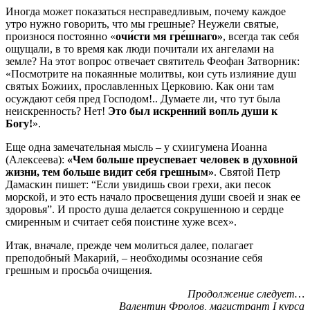
Иногда может показаться несправедливым, почему каждое
утро нужно говорить, что мы грешные? Неужели святые,
произнося постоянно «
очи́сти мя гре́шнаго»
, всегда так себя
ощущали, в то время как люди почитали их ангелами на
земле? На этот вопрос отвечает святитель Феофан Затворник:
«Посмотрите на покаянные молитвы, кои суть излияние душ
святых Божиих, прославленных Церковию. Как они там
осуждают себя пред Господом!.. Думаете ли, что тут была
неискренность? Нет!
Это был искренний вопль души к
Богу!
».
Еще одна замечательная мысль – у схиигумена Иоанна
(Алексеева):
«Чем больше преуспевает человек в духовной
жизни, тем больше видит себя грешным
»
. Святой Петр
Дамаскин пишет: “Если увидишь свои грехи, аки песок
морской, и это есть начало просвещения души своей и знак ее
здоровья”. И просто душа делается сокрушенною и сердце
смиренным и считает себя поистине хуже всех».
Итак, вначале, прежде чем молиться далее, полагает
преподобный Макарий, – необходимы осознание себя
грешным и просьба очищения.
Продолжение следует…
Валентин Фролов, магистрант I курса