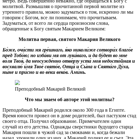
метро. Ведь совершенно неважно, где обращаться к Богу с
молитвой. Размышляя о прочитанной первой молитве из
утреннего правила, можно задуматься о том, искренно ли мы
говорим с Богом, все ли понимаем, что прочитываем.
Задуматься, от всего ли сердца произносим слова,
обращенные к Богу святым Макарием Великим:
Молитва первая, святого Макария Великого
Бо́же, очи́сти мя гре́шнаго, я́ко николи́же сотвори́х благо́е
пред Тобо́ю; но изба́ви мя от лука́ваго, и да бу́дет во мне
во́ля Твоя́, да неосужде́нно отве́рзу уста́ моя́ недосто́йная и
восхвалю́ и́мя Твое́ свято́е, Отца́ и Сы́на и Свята́го Ду́ха,
ны́не и при́сно и во ве́ки веко́в. Ами́нь.
Преподобный Макарий Великий
Что мы знаем об авторе этой молитвы?
Преподобный Макарий родился около 300 года в Египте.
Время юности провел он в доме родителей, был пастухом стад
своего отца. Получил образование. Примечателен один
случай из его детства. Однажды сверстники будущего старца
Макария пошли в чужой сад за смоквами и, когда бежали
назад, уронили одну из них, а Макарий поднял ее и съел. Эта