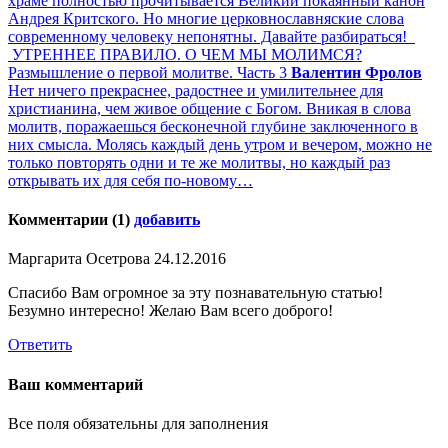
храме полностью прочитывается Великий покаянный канон
Андрея Критского. Но многие церковнославняские слова
современному человеку непонятны. Давайте разбираться!
УТРЕННЕЕ ПРАВИЛО. О ЧЕМ МЫ МОЛИМСЯ?
Размышление о первой молитве. Часть 3
Валентин Фролов
Нет ничего прекраснее, радостнее и умилительнее для
христианина, чем живое общение с Богом. Вникая в слова
молитв, поражаешься бесконечной глубине заключенного в
них смысла. Молясь каждый день утром и вечером, можно не
только повторять одни и те же молитвы, но каждый раз
открывать их для себя по-новому…
Комментарии (1)
добавить
Маргарита Осетрова
24.12.2016
Спасибо Вам огромное за эту познавательную статью!
Безумно интересно! Желаю Вам всего доброго!
Ответить
Ваш комментарий
Все поля обязательны для заполнения