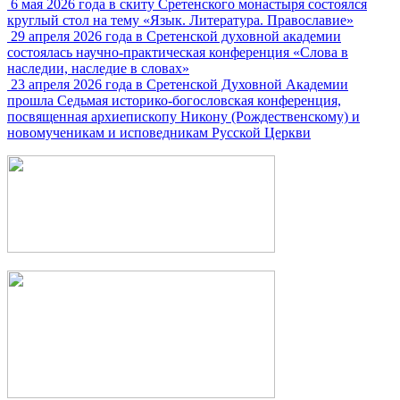
6 мая 2026 года в скиту Сретенского монастыря состоялся
круглый стол на тему «Язык. Литература. Православие»
29 апреля 2026 года в Сретенской духовной академии
состоялась научно-практическая конференция «Слова в
наследии, наследие в словах»
23 апреля 2026 года в Сретенской Духовной Академии
прошла Седьмая историко-богословская конференция,
посвященная архиепископу Никону (Рождественскому) и
новомученикам и исповедникам Русской Церкви