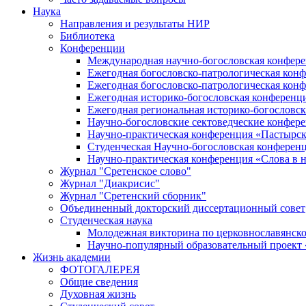
Наука
Направления и результаты НИР
Библиотека
Конференции
Международная научно-богословская конфер
Ежегодная богословско-патрологическая кон
Ежегодная богословско-патрологическая кон
Ежегодная историко-богословская конференц
Ежегодная региональная историко-богословс
Научно-богословские сектоведческие конфер
Научно-практическая конференция «Пастырск
Студенческая Научно-богословская конферен
Научно-практическая конференция «Cлова в н
Журнал "Сретенское слово"
Журнал "Диакрисис"
Журнал "Сретенский сборник"
Объединенный докторский диссертационный совет
Студенческая наука
Молодежная викторина по церковнославянско
Научно-популярный образовательный проект
Жизнь академии
ФОТОГАЛЕРЕЯ
Общие сведения
Духовная жизнь