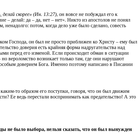
 делай скорее» (Ин. 13:27)
, он вовсе не побуждал его к
е – делай: да – да, нет – нет». Никто из апостолов не понял
м, ненадолго: потом, когда дело уже было сделано, совесть
иком Господа, он был не просто приближен ко Христу – ему был
тельство доверия есть крайняя форма надругательства над
ными перед его изменой. Если происходит обман в ситуации
 но вероломство возникает только там, где они нарушают
 особым доверием Бога. Именно поэтому написано в Писании
каким-то образом его поступки, говоря, что он был движим
ти? Ее ведь перестали воспринимать как предательство! А это
Иуды не было выбора, нельзя сказать, что он был вынужден