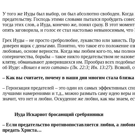
У того же Иуды был выбор, он был абсолютно свободен. Когда 
предательству. Господь этими словами пытался пробудить совест
тогда этих слов, а Иуда, конечно же, понял сразу. В этот момен
опять заговорила, и голос ее стал настолько невыносимым, что
Грех Иуды – не просто сребролюбие, лукавство или зависть. П
доверен ящик с деньгами. Понятно, что такое его положение оз
любовью, основе верности. Когда мы любим кого-то, мы полно
соперничества, борьбы – такое никто предательством не назов
клятву, обманывают доверившихся им. Прообраз всех подобны
об Иуде:
«Вошел в него сатана» (Лк. 22:3; Ин. 13:27)
. Всякий, 
– Как вы считаете, почему в наши дни многим стала близка
– Героизация предателей – это один их самых эффективных спо
лучшими намерениями и т.д., можно размыть саму идею веры и 
значит, что нет и любви. Оскудение же любви, как мы знаем, е
Иуда Искариот бросающий сребрянники
– Если предательство противопоставляется любви, а любовь 
предать Христа…