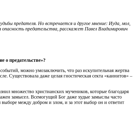
удьбы предателя. Но встречается и другое мнение: Иуда, мол,
ся опасность предательства, расскажет Павел Владимирович
ие о предательстве»?
 событий, можно умозаключить, что раз искупительная жертва
ле. Существовала даже целая гностическая секта «каинитов» –
азнил множество христианских мучеников, которые благодаря
 важен замысел. Всемогущий Бог даже худые замыслы часто
выборе между добром и злом, и за этот выбор он и ответит