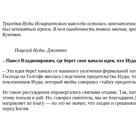
Трагедия Иуды Искариотского навсегда осталась запечатленно
был непонятым героем. В чем ошибочность такого мнения, пр
Кузенков.
Поцелуй Иуды. Джотто
– Павел Владимирович, где берет свое начало идея, что Иуд
– Эта идея берет начало от наивного увлечения формальной ло
Господа на Голгофе явилась следствием предательства Иуды, т
поклонников Иуды, который якобы совершил «тайну предатель
Но такие рассуждения опровергались святыми отцами. Так, па
этому попали в рай. Но, говорил святитель, мы не благодарим
направляет ко благу — но это не значит, что злодеи и грешни
перед Богом.