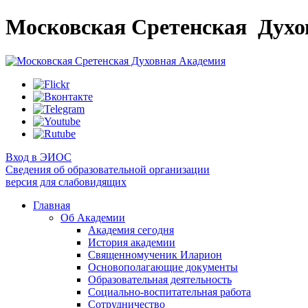
Московская Сретенская
Духо
Вход в ЭИОС
Сведения об образовательной организации
версия для слабовидящих
Главная
Об Академии
Академия сегодня
История академии
Священномученик Иларион
Основополагающие документы
Образовательная деятельность
Социально-воспитательная работа
Сотрудничество