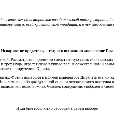
й в евангельской истории как назидательный пример страшной с
отиворечащего всей христианской традиции, и в чем заключает
а Искариот не предатель, а тот, кто выполнил «повеление Бож
гикой. Рассматривая причинно-следственную связь евангельских
о и грех Иуды играет некую важную роль в божественном Промыс
ства» по поручению Христа.
триарх Фотий приводил в пример императора Диоклетиана: он к
 Диоклетиана, ибо для духовной оценки человеческого поступка
ки выполняют волю Божию. Человек совершенно свободен в своем 
Иуда был абсолютно свободен в своем выборе