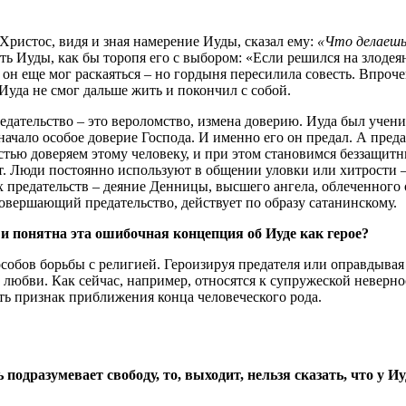
Христос, видя и зная намерение Иуды, сказал ему:
«Что делаешь,
ь Иуды, как бы торопя его с выбором: «Если решился на злодеяни
т он еще мог раскаяться – но гордыня пересилила совесть. Впроче
 Иуда не смог дальше жить и покончил с собой.
редательство – это вероломство, измена доверию. Иуда был учен
начало особое доверие Господа. И именно его он предал. А преда
стью доверяем этому человеку, и при этом становимся беззащит
ет. Люди постоянно используют в общении уловки или хитрости –
х предательств – деяние Денницы, высшего ангела, облеченного
совершающий предательство, действует по образу сатанинскому.
 и понятна эта ошибочная концепция об Иуде как герое?
собов борьбы с религией. Героизируя предателя или оправдывая 
любви. Как сейчас, например, относятся к супружеской невернос
сть признак приближения конца человеческого рода.
подразумевает свободу, то, выходит, нельзя сказать, что у 