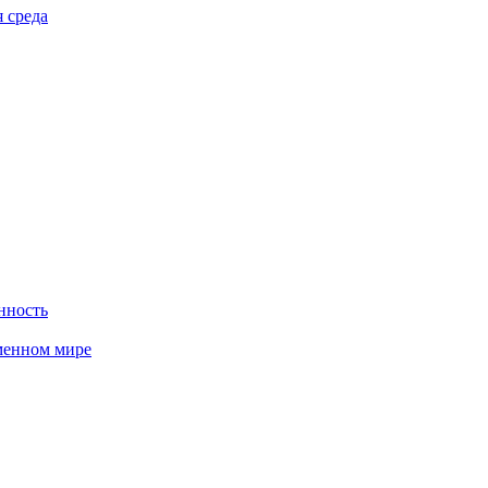
 среда
нность
менном мире