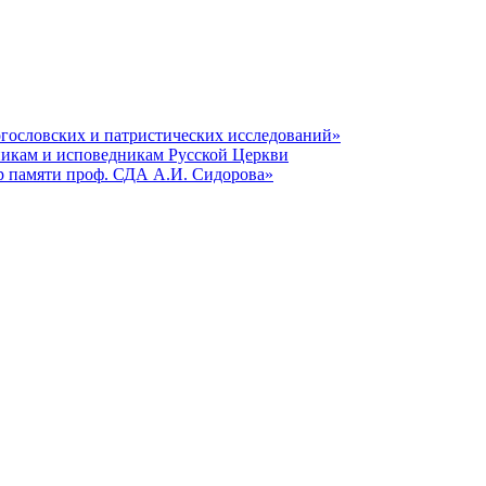
гословских и патристических исследований»
никам и исповедникам Русской Церкви
р памяти проф. СДА А.И. Сидорова»