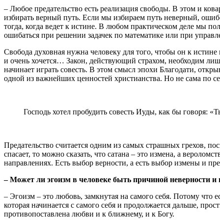
– Любое предательство есть реализация свободы. В этом и кова
избирать верный путь. Если мы избираем путь неверный, ошибоч
тогда, когда ведет к истине. В любом практическом деле мы пол
ошибаться при решении задачек по математике или при управл
Свобода духовная нужна человеку для того, чтобы он к истине
и очень хочется… Закон, действующий страхом, необходим лишь
начинает играть совесть. В этом смысл эпохи Благодати, откр
одной из важнейших ценностей христианства. Но не сама по себе
Господь хотел пробудить совесть Иуды, как бы говоря: «
Предательство считается одним из самых страшных грехов, пос
спасает, то можно сказать, что сатана – это измена, а вероло
направлениях. Есть выбор верности, а есть выбор измены и пре
– Может ли эгоизм в человеке быть причиной неверности и 
– Эгоизм – это любовь, замкнутая на самого себя. Потому что е
которая начинается с самого себя и продолжается дальше, прости
противопоставлена любви и к ближнему, и к Богу.