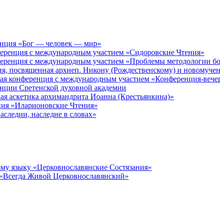
енция «Бог — человек — мир»
ференция с международным участием «Сидоровские Чтения»
ференция с международным участием «Проблемы методологии бо
ия, посвященная архиеп. Никону (Рождественскому) и новомуче
кая конференция с международным участием «Конференция-вече
енции Сретенской духовной академии
ая аскетика архимандрита Иоанна (Крестьянкина)»
ция «Иларионовские Чтения»
аследии, наследие в словах»
му языку «Церковнославянские Состязания»
 «Всегда Живой Церковнославянский»