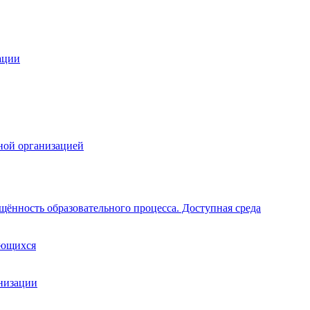
ации
ной организацией
щённость образовательного процесса. Доступная среда
ающихся
анизации