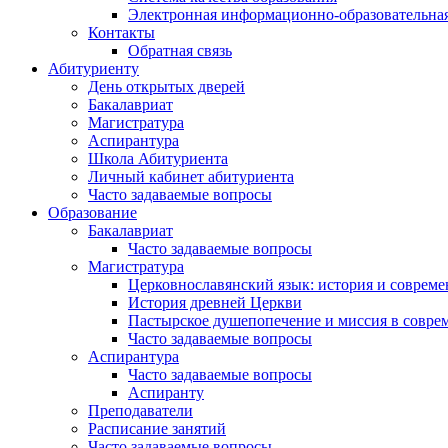
Электронная информационно-образовательная
Контакты
Обратная связь
Абитуриенту
День открытых дверей
Бакалавриат
Магистратура
Аспирантура
Школа Абитуриента
Личный кабинет абитуриента
Часто задаваемые вопросы
Образование
Бакалавриат
Часто задаваемые вопросы
Магистратура
Церковнославянский язык: история и совреме
История древней Церкви
Пастырское душепопечение и миссия в совре
Часто задаваемые вопросы
Аспирантура
Часто задаваемые вопросы
Аспиранту
Преподаватели
Расписание занятий
Часто задаваемые вопросы