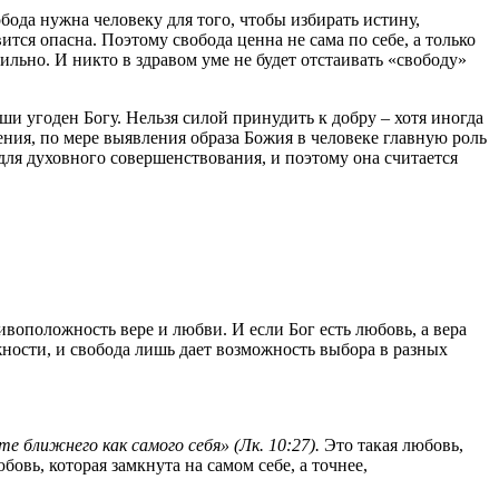
бода нужна человеку для того, чтобы избирать истину,
ится опасна. Поэтому свобода ценна не сама по себе, а только
вильно. И никто в здравом уме не будет отстаивать «свободу»
и угоден Богу. Нельзя силой принудить к добру – хотя иногда
ения, по мере выявления образа Божия в человеке главную роль
для духовного совершенствования, и поэтому она считается
воположность вере и любви. И если Бог есть любовь, а вера
ожности, и свобода лишь дает возможность выбора в разных
е ближнего как самого себя» (Лк. 10:27).
Это такая любовь,
бовь, которая замкнута на самом себе, а точнее,