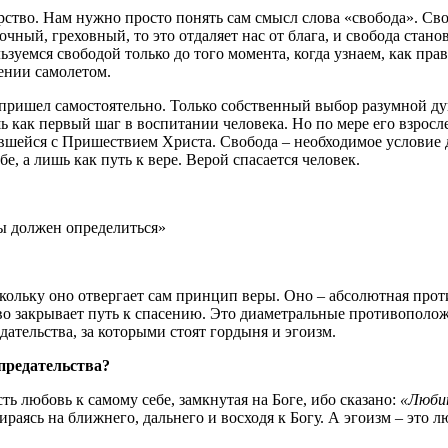
рство. Нам нужно просто понять сам смысл слова «свобода». Сво
ный, греховный, то это отдаляет нас от блага, и свобода станов
ьзуемся свободой только до того момента, когда узнаем, как пра
ении самолетом.
 пришел самостоятельно. Только собственный выбор разумной душ
 как первый шаг в воспитании человека. Но по мере его взросл
ывшейся с Пришествием Христа. Свобода – необходимое условие 
, а лишь как путь к вере. Верой спасается человек.
Ты должен определиться»
кольку оно отвергает сам принцип веры. Оно – абсолютная проти
мство закрывает путь к спасению. Это диаметральные противопол
дательства, за которыми стоят гордыня и эгоизм.
предательства?
сть любовь к самому себе, замкнутая на Боге, ибо сказано:
«Любит
раясь на ближнего, дальнего и восходя к Богу. А эгоизм – это лю