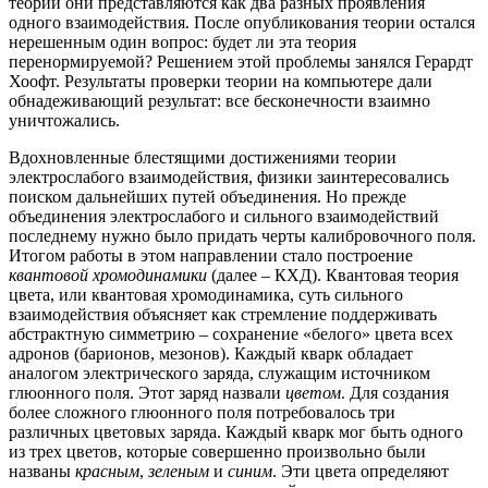
теории они представляются как два разных проявления
одного взаимодействия. После опубликования теории остался
нерешенным один вопрос: будет ли эта теория
перенормируемой? Решением этой проблемы занялся Герардт
Хоофт. Результаты проверки теории на компьютере дали
обнадеживающий результат: все бесконечности взаимно
уничтожались.
Вдохновленные блестящими достижениями теории
электрослабого взаимодействия, физики заинтересовались
поиском дальнейших путей объединения. Но прежде
объединения электрослабого и сильного взаимодействий
последнему нужно было придать черты калибровочного поля.
Итогом работы в этом направлении стало построение
квантовой хромодинамики
(далее – КХД). Квантовая теория
цвета, или квантовая хромодинамика, суть сильного
взаимодействия объясняет как стремление поддерживать
абстрактную симметрию – сохранение «белого» цвета всех
адронов (барионов, мезонов). Каждый кварк обладает
аналогом электрического заряда, служащим источником
глюонного поля. Этот заряд назвали
цветом
. Для создания
более сложного глюонного поля потребовалось три
различных цветовых заряда. Каждый кварк мог быть одного
из трех цветов, которые совершенно произвольно были
названы
красным
,
зеленым
и
синим
. Эти цвета определяют