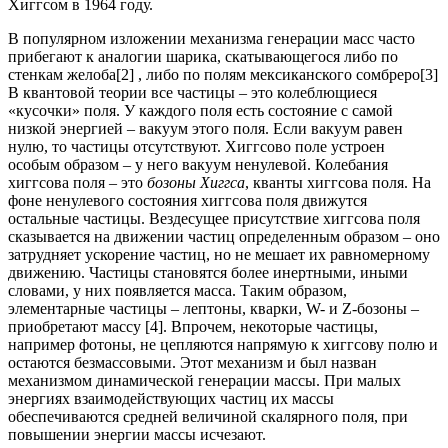
Хиггсом в 1964 году.
В популярном изложении механизма генерации масс часто
прибегают к аналогии шарика, скатывающегося либо по
стенкам желоба[2] , либо по полям мексиканского сомбреро[3]
В квантовой теории все частицы – это колеблющиеся
«кусочки» поля. У каждого поля есть состояние с самой
низкой энергией – вакуум этого поля. Если вакуум равен
нулю, то частицы отсутствуют. Хиггсово поле устроен
особым образом – у него вакуум ненулевой. Колебания
хиггсова поля – это
бозоны Хиггса
, кванты хиггсова поля. На
фоне ненулевого состояния хиггсова поля движутся
остальные частицы. Вездесущее присутствие хиггсова поля
сказывается на движении частиц определенным образом – оно
затрудняет ускорение частиц, но не мешает их равномерному
движению. Частицы становятся более инертными, иными
словами, у них появляется масса. Таким образом,
элементарные частицы – лептоны, кварки, W- и Z-бозоны –
приобретают массу [4]. Впрочем, некоторые частицы,
например фотоны, не цепляются напрямую к хиггсову полю и
остаются безмассовыми. Этот механизм и был назван
механизмом динамической генерации массы. При малых
энергиях взаимодействующих частиц их массы
обеспечиваются средней величиной скалярного поля, при
повышении энергии массы исчезают.