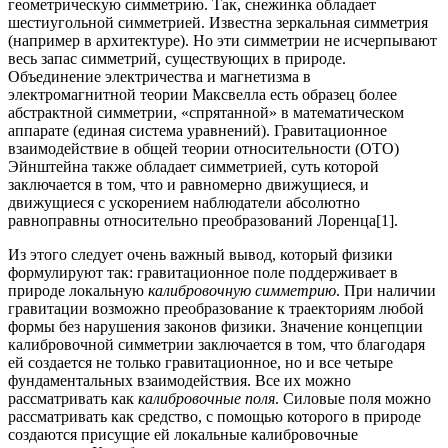
геометрическую симметрию. Так, снежинка обладает
шестиугольной симметрией. Известна зеркальная симметрия
(например в архитектуре). Но эти симметрии не исчерпывают
весь запас симметрий, существующих в природе.
Объединение электричества и магнетизма в
электромагнитной теории Максвелла есть образец более
абстрактной симметрии, «спрятанной» в математическом
аппарате (единая система уравнений). Гравитационное
взаимодействие в общей теории относительности (ОТО)
Эйнштейна также обладает симметрией, суть которой
заключается в том, что и равномерно движущиеся, и
движущиеся с ускорением наблюдатели абсолютно
равноправны относительно преобразований Лоренца[1].
Из этого следует очень важный вывод, который физики
формулируют так: гравитационное поле поддерживает в
природе локальную
калибровочную симметрию
. При наличии
гравитации возможно преобразование к траекториям любой
формы без нарушения законов физики. Значение концепции
калибровочной симметрии заключается в том, что благодаря
ей создается не только гравитационное, но и все четыре
фундаментальных взаимодействия. Все их можно
рассматривать как
калибровочные поля
. Силовые поля можно
рассматривать как средство, с помощью которого в природе
создаются присущие ей локальные калибровочные