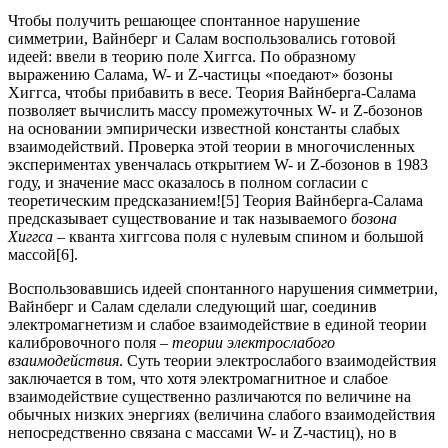
Чтобы получить решающее спонтанное нарушение
симметрии, Вайнберг и Салам воспользовались готовой
идеей: ввели в теорию поле Хиггса. По образному
выражению Салама, W- и Z-частицы «поедают» бозоны
Хиггса, чтобы прибавить в весе. Теория Вайнберга-Салама
позволяет вычислить массу промежуточных W- и Z-бозонов
на основании эмпирически известной константы слабых
взаимодействий. Проверка этой теории в многочисленных
экспериментах увенчалась открытием W- и Z-бозонов в 1983
году, и значение масс оказалось в полном согласии с
теоретическим предсказанием![5] Теория Вайнберга-Салама
предсказывает существование и так называемого
бозона
Хиггса
– кванта хиггсова поля с нулевым спином и большой
массой[6].
Воспользовавшись идеей спонтанного нарушения симметрии,
Вайнберг и Салам сделали следующий шаг, соединив
электромагнетизм и слабое взаимодействие в единой теории
калибровочного поля –
теории электрослабого
взаимодействия
. Суть теории электрослабого взаимодействия
заключается в том, что хотя электромагнитное и слабое
взаимодействие существенно различаются по величине на
обычных низких энергиях (величина слабого взаимодействия
непосредственно связана с массами W- и Z-частиц), но в