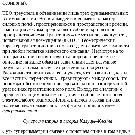
фермионы).
ТВО преуспела в объединении лишь трех фундаментальных
взаимодействий. Эти взаимодействия имеют характер
силовых полей, простирающихся в пространстве и времени,
гравитация же сама представляет собой искривленное
пространство-время. Гравитация – не что иное, как пустота,
испытывающая возмущение (в ОТО). Геометрический
характер гравитационного поля создает серьезные трудности
при любой попытке квантового описания. Несмотря на то,
что гравитации соответствует калибровочное поле, ее
описание на языке обмена гравитонами дает разумные
результаты только в случае простейших процессов.
Расходимости возникают, если учесть, что гравитоны, как и
все частицы-переносчики, «гравитируют» между собой, что
порождает бесконечную последовательность расходимостей в
уравнениях гравитационного поля. Выход, по аналогии с
предшествующим опытом создания калибровочного поля
электрослабого взаимодействия, виделся в создании еще
более мощной симметрии. Так физики пришли к идее
суперсимметрии
.
Суперсимметрия и теория Калуцы–Клейна
Суть суперсимметрии связана с понятием спина в том виде, в