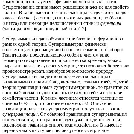
каком оно используется в физике элементарных частиц.
Существование спина имеет решающее значение для свойств
частиц. В зависимости от спина частицы разделяются на два
класса:
бозоны
(частицы, спин которых равен нулю (бозон
Хиггса) или имеющие целочисленный спин) и
фермионы
(частицы, имеющие полуцелый спин)[7].
Суперсимметрия дает объединение бозонов и фермионов в
рамках одной теории. Суперсимметрия физически
соответствует превращению бозона в фермион, и наоборот.
Гравитацию, представляющую собой в чистом виде
геометрию искривленного пространства-времени, можно
выразить на языке суперсимметрии, что позволяет более ярко
продемонстрировать калибровочно-полевую природу.
Суперсимметрия сводит в одно семейство частицы с
различными спинами. Следовательно, если мы требуем, чтобы
теория гравитации была суперсимметричной, то гравитон со
спином 2 должен существовать не сам по себе, а в составе
семейства частиц. К таким частицам относятся частицы со
спином 0, ½, 1 и, что особенно важно, 3/2. Описание
гравитации на языке суперсимметрии получило название
супергравитации
. От обычной гравитации супергравитация
отличается тем, что гравитон здесь уже не единственный
переносчик гравитационного взаимодействия. В качестве
переносчиков выступает целое суперсимметричное