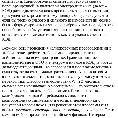
симметрии. Калибровочная симметрия тесно связана с
перенормировкой (в квантовой электродинамике (далее –
КЭД) расходимости удалось преодолеть за счет симметрии,
присущей электромагнитному полю). Отсюда следует, что
если бы теорию слабого и сильного взаимодействий можно
было сформулировать на языке калибровочных полей, то это
способствовало бы успешному построению квантового
описания этих взаимодействий, как это удалось сделать в
КЭД.
Возможность проведения калибровочных преобразований в
любой точке требует, чтобы компенсирующие поля
действовали на всем пространстве. Гравитационное
взаимодействие в ОТО и электромагнитное в КЭД являются
дальнодействующими. Но слабое и сильное взаимодействия
существуют на очень малых расстояниях. А на квантовом
языке это означает, что фотон имеет нулевую массу покоя, а
переносчики слабого взаимодействия W- и Z-частицы
оказываются чрезвычайно массивными. Это обстоятельство и
не позволяет описать слабое взаимодействие на языке
калибровочных полей. Требовалось совместить
калибровочную симметрию и частицы-переносчики с
ненулевой массой покоя. Для решения этой проблемы был
введен
механизм генерации масс элементарных частиц
. Этот
механизм был предложен английским физиком Питером