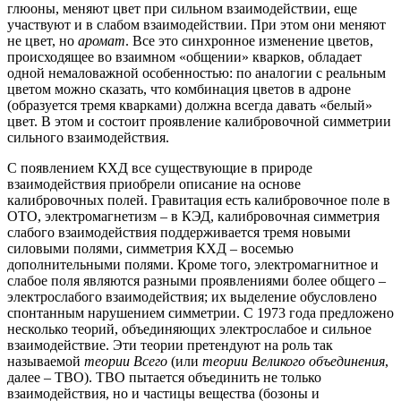
глюоны, меняют цвет при сильном взаимодействии, еще
участвуют и в слабом взаимодействии. При этом они меняют
не цвет, но
аромат
. Все это синхронное изменение цветов,
происходящее во взаимном «общении» кварков, обладает
одной немаловажной особенностью: по аналогии с реальным
цветом можно сказать, что комбинация цветов в адроне
(образуется тремя кварками) должна всегда давать «белый»
цвет. В этом и состоит проявление калибровочной симметрии
сильного взаимодействия.
С появлением КХД все существующие в природе
взаимодействия приобрели описание на основе
калибровочных полей. Гравитация есть калибровочное поле в
ОТО, электромагнетизм – в КЭД, калибровочная симметрия
слабого взаимодействия поддерживается тремя новыми
силовыми полями, симметрия КХД – восемью
дополнительными полями. Кроме того, электромагнитное и
слабое поля являются разными проявлениями более общего –
электрослабого взаимодействия; их выделение обусловлено
спонтанным нарушением симметрии. С 1973 года предложено
несколько теорий, объединяющих электрослабое и сильное
взаимодействие. Эти теории претендуют на роль так
называемой
теории Всего
(или
теории Великого объединения
,
далее – ТВО). ТВО пытается объединить не только
взаимодействия, но и частицы вещества (бозоны и