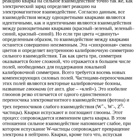
реакцию кварка на сильное взаимодействие точно так же, как
электрический заряд определяет реакцию на
электромагнитное взаимодействие. Согласно данным, все
взаимодействия между одноцветными кварками являются
идентичными, как и идентичными являются взаимодействия
между разноцветными кварками (красный–зеленый, зеленый–
синий, красный–синий). Но если три цвета «сдвинуть»
определенным образом, то взаимодействие между кварками
останется совершенно неизменным. Эта «синхронная» смена
цветов и определяет внутреннюю калибровочную симметрию
сильного взаимодействия. Так как цвета три, симметрия
оказывается более сложной, что отражается в большем числе
полей, необходимых для поддержания локальной
калибровочной симметрии. Всего требуется восемь новых
компенсирующих силовых полей. Частицами-переносчиками
этих полей являются векторные калибровочные бозоны,
названные
глюонами
(от англ. glue – «клей»). Это изобилие
глюонов резко отличается от одного единственного
переносчика электромагнитного взаимодействия (фотона) и
+
-
0
трех переносчиков слабого взаимодействия (W
-, W
-, Z
-
частицы). Кварки испускают и поглощают глюоны. Этот
процесс сопровождается изменением цвета кварка. В этом
отношении сильное взаимодействие напоминает слабое, при
котором испускание W-частицы сопровождает превращение
электрона в нейтрино. Кварки, кроме того что, испуская