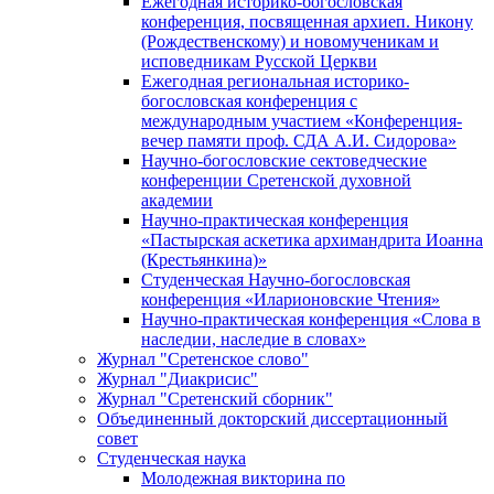
Ежегодная историко-богословская
конференция, посвященная архиеп. Никону
(Рождественскому) и новомученикам и
исповедникам Русской Церкви
Ежегодная региональная историко-
богословская конференция с
международным участием «Конференция-
вечер памяти проф. СДА А.И. Сидорова»
Научно-богословские сектоведческие
конференции Сретенской духовной
академии
Научно-практическая конференция
«Пастырская аскетика архимандрита Иоанна
(Крестьянкина)»
Студенческая Научно-богословская
конференция «Иларионовские Чтения»
Научно-практическая конференция «Cлова в
наследии, наследие в словах»
Журнал "Сретенское слово"
Журнал "Диакрисис"
Журнал "Сретенский сборник"
Объединенный докторский диссертационный
совет
Студенческая наука
Молодежная викторина по