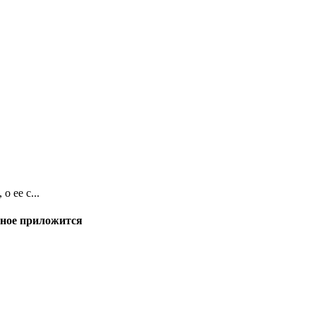
о ее с...
льное приложится