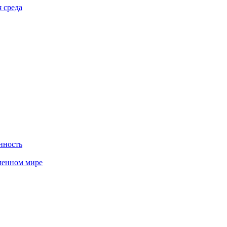
 среда
нность
менном мире