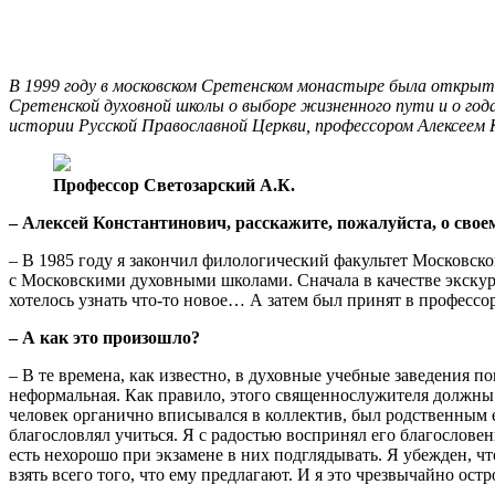
В 1999 году в московском Сретенском монастыре была открыта
Сретенской духовной школы о выборе жизненного пути и о год
истории Русской Православной Церкви, профессором Алексеем
Профессор Светозарский А.К.
– Алексей Константинович, расскажите, пожалуйста, о свое
– В 1985 году я закончил филологический факультет Московског
с Московскими духовными школами. Сначала в качестве экскур
хотелось узнать что-то новое… А затем был принят в професс
– А как это произошло?
– В те времена, как известно, в духовные учебные заведения п
неформальная. Как правило, этого священнослужителя должны бы
человек органично вписывался в коллектив, был родственным 
благословлял учиться. Я с радостью воспринял его благословен
есть нехорошо при экзамене в них подглядывать. Я убежден, чт
взять всего того, что ему предлагают. И я это чрезвычайно ост