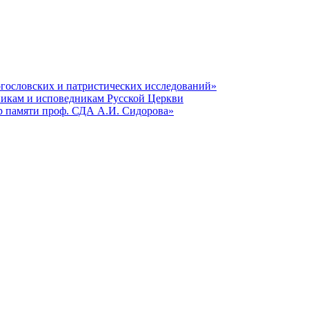
гословских и патристических исследований»
никам и исповедникам Русской Церкви
р памяти проф. СДА А.И. Сидорова»