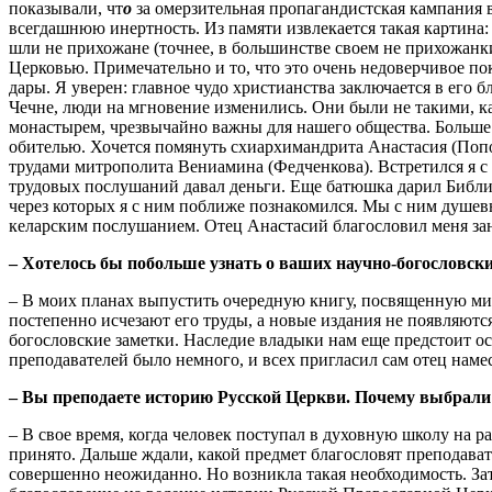
показывали, чт
о
за омерзительная пропагандистская кампания в
всегдашнюю инертность. Из памяти извлекается такая картина:
шли не прихожане (точнее, в большинстве своем не прихожанки)
Церковью. Примечательно и то, что это очень недоверчивое по
дары. Я уверен: главное чудо христианства заключается в его 
Чечне, люди на мгновение изменились. Они были не такими, ка
монастырем, чрезвычайно важны для нашего общества. Больше 
обителью. Хочется помянуть схиархимандрита Анастасия (Попов
трудами митрополита Вениамина (Федченкова). Встретился я с 
трудовых послушаний давал деньги. Еще батюшка дарил Библии,
через которых я с ним поближе познакомился. Мы с ним душевн
келарским послушанием. Отец Анастасий благословил меня за
– Хотелось бы побольше узнать о ваших научно-богословск
– В моих планах выпустить очередную книгу, посвященную м
постепенно исчезают его труды, а новые издания не появляютс
богословские заметки. Наследие владыки нам еще предстоит о
преподавателей было немного, и всех пригласил сам отец наме
– Вы преподаете историю Русской Церкви. Почему выбрали
– В свое время, когда человек поступал в духовную школу на р
принято. Дальше ждали, какой предмет благословят преподава
совершенно неожиданно. Но возникла такая необходимость. За