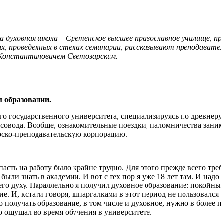
 духовная школа – Сретенское высшее православное училище, п
ах, проведенных в стенах семинарии, рассказывают преподават
 Константиновичем Светозарским.
м образовании.
о государственного университета, специализируясь по древнерус
совода. Вообще, ознакомительные поездки, паломничества зани
орско-преподавательскую корпорацию.
опасть на работу было крайне трудно. Для этого прежде всего тр
ли знать в академии. И вот с тех пор я уже 18 лет там. И надо 
его духу. Параллельно я получил духовное образование: покойн
ие. И, кстати говоря, шпаргалками в этот период не пользовался
о получать образование, в том числе и духовное, нужно в более 
ро ощущал во время обучения в университете.