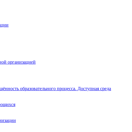
ации
ной организацией
щённость образовательного процесса. Доступная среда
ающихся
анизации