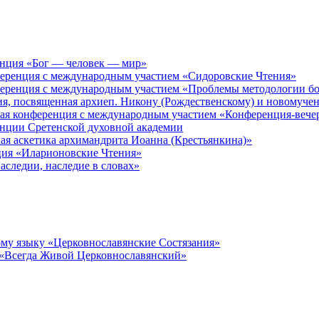
енция «Бог — человек — мир»
ференция с международным участием «Сидоровские Чтения»
ференция с международным участием «Проблемы методологии бо
ия, посвященная архиеп. Никону (Рождественскому) и новомуче
кая конференция с международным участием «Конференция-вече
енции Сретенской духовной академии
ая аскетика архимандрита Иоанна (Крестьянкина)»
ция «Иларионовские Чтения»
аследии, наследие в словах»
му языку «Церковнославянские Состязания»
 «Всегда Живой Церковнославянский»