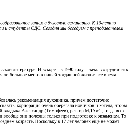
реобразованное затем в духовную семинарию. К 10-летию
ели и студенты СДС. Сегодня мы беседуем с преподавателем
ской литературе. И вскоре – в 1990 году – начал сотрудничать
мали большое место в нашей тогдашней жизни: все время
ебовалась рекомендация духовника, причем достаточно
сказать: корпорация очень оберегала новичков и хотела, чтобы
ый владыка Александр (Тимофеев), ректор МДАиС, тогда всех
 и вообще они полезны только при подготовке к экзаменам. То
позднем возрасте. Поскольку в 17 лет человек еще не может