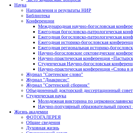
Наука
Направления и результаты НИР
Библиотека
Конференции
Международная научно-богословская конфер
Ежегодная богословско-патрологическая кон
Ежегодная богословско-патрологическая кон
Ежегодная историко-богословская конференц
Ежегодная региональная историко-богословс
Научно-богословские сектоведческие конфер
Научно-практическая конференция «Пастырск
Студенческая Научно-богословская конферен
Научно-практическая конференция «Cлова в н
Журнал "Сретенское слово"
Журнал "Диакрисис"
Журнал "Сретенский сборник"
Объединенный докторский диссертационный совет
Студенческая наука
Молодежная викторина по церковнославянско
Научно-популярный образовательный проект
Жизнь академии
ФОТОГАЛЕРЕЯ
Общие сведения
Духовная жизнь