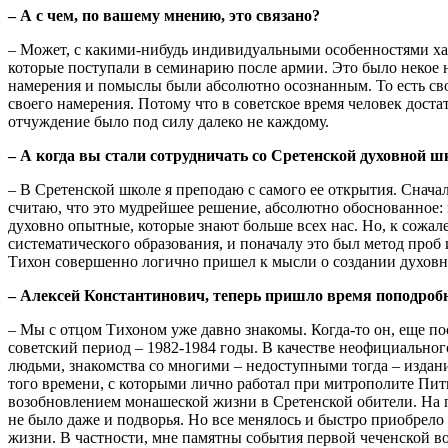
– А с чем, по вашему мнению, это связано?
– Может, с какими-нибудь индивидуальными особенностями хар
которые поступали в семинарию после армии. Это было некое н
намерения и помыслы были абсолютно осознанным. То есть св
своего намерения. Потому что в советское время человек доста
отчуждение было под силу далеко не каждому.
– А когда вы стали сотрудничать со Сретенской духовной ш
– В Сретенской школе я преподаю с самого ее открытия. Снача
считаю, что это мудрейшее решение, абсолютно обоснованное:
духовно опытные, которые знают больше всех нас. Но, к сожал
систематического образования, и поначалу это был метод про
Тихон совершенно логично пришел к мысли о создании духовно
– Алексей Константинович, теперь пришло время поподробн
– Мы с отцом Тихоном уже давно знакомы. Когда-то он, еще по
советский период – 1982-1984 годы. В качестве неофициально
людьми, знакомства со многими – недоступными тогда – издани
того времени, с которыми лично работал при митрополите Пити
возобновлением монашеской жизни в Сретенской обители. На п
не было даже и подворья. Но все менялось и быстро приобрело
жизни. В частности, мне памятны события первой чеченской во