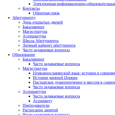
Электронная информационно-образовательная
Контакты
Обратная связь
Абитуриенту
День открытых дверей
Бакалавриат
Магистратура
Аспирантура
Школа Абитуриента
Личный кабинет абитуриента
Часто задаваемые вопросы
Образование
Бакалавриат
Часто задаваемые вопросы
Магистратура
Церковнославянский язык: история и совреме
История древней Церкви
Пастырское душепопечение и миссия в совре
Часто задаваемые вопросы
Аспирантура
Часто задаваемые вопросы
Аспиранту
Преподаватели
Расписание занятий
Часто задаваемые вопросы