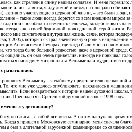
елась, как стреляли в спину нашим солдатам. И меня поразило:
 закончились занятия, я иду домой и вижу, на площади собирают
, активно участвующие в церковной жизни, – это были люди, изр
коление – такие люди всегда борются со всем внешним миром за
благодатной способности изменить человека, воздействовать на 
к всегда, как в своей будничной, повседневной, серой жизни. Р
всего мне симпатична внутренняя жизнь, связь, которая подде
а; † 2005), который сыграл значительную роль в направлении м
отцом Анастасием в Печорах, где тогда было много паломников. 
 что тогда было большой редкостью, даже в церковной среде. Ок
о общались, он был очень приветлив, никогда не повышал голос.
ниматься наследием митрополита Вениамина и мудро отвел от д
их разысканиях.
итрополиту Вениамину – ярчайшему представителю церковной и 
я. То, что мне уже удалось опубликовать, находилось в машиноп
смыслить. Если возвратиться к истории нашей духовной школы, 
стник. Преподаю я в Сретенской духовной школе с 1998 году.
 именно эту дисциплину?
аботу, он сжигал за собой все мосты. А потом наступало время т
ть. Когда я пришел в Московскую семинарию, меня сначала благ
тем я был в длительной зарубежной командировке со священносл