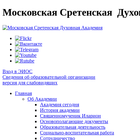
Московская Сретенская
Духо
Вход в ЭИОС
Сведения об образовательной организации
версия для слабовидящих
Главная
Об Академии
Академия сегодня
История академии
Священномученик Иларион
Основополагающие документы
Образовательная деятельность
Социально-воспитательная работа
Сотрудничество