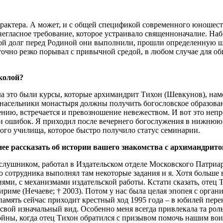
актера. А может, и с общей спецификой современного юношеств
егласное требование, которое устраивало священноначалие. Наб
ой долг перед Родиной они выполнили, прошли определенную ш
точно резко порывал с привычной средой, в любом случае для об
колой?
ла это были курсы, которые архимандрит Тихон (Шевкунов), нам
 насельники монастыря должны получить богословское образован
ению, встречается и превозношение невежеством. И вот это неп
б и ошибок. Я приходил после вечернего богослужения в нижнюю
го училища, которое быстро получило статус семинарии.
ее рассказать об истории вашего знакомства с архимандрит
слушником, работал в Издательском отделе Московского Патриарх
го сотрудника выполнял там некоторые задания и я. Хотя больш
ями, с механизмами издательской работы. Кстати сказать, отец 
риме (Нечаеве; † 2003). Потом у нас была целая эпопея с орган
амять сейчас приходит крестный ход 1995 года – в юбилей пер
 свой изначальный вид. Особенно меня всегда привлекала та ро
йны, когда отец Тихон обратился с призывом помочь нашим воин