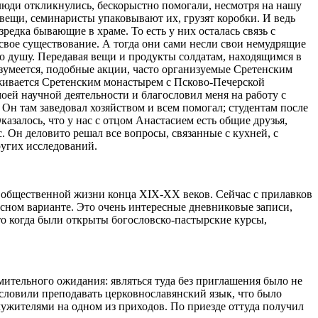
 люди откликнулись, бескорыстно помогали, несмотря на нашу
 вещи, семинаристы упаковывают их, грузят коробки. И ведь
едка бывающие в храме. То есть у них осталась связь с
 свое существование. А тогда они сами несли свои немудрящие
его душу. Передавая вещи и продукты солдатам, находящимся в
азумеется, подобные акции, часто организуемые Сретенским
рживается Сретенским монастырем с Псково-Печерской
оей научной деятельности и благословил меня на работу с
Он там заведовал хозяйством и всем помогал; студентам после
азалось, что у нас с отцом Анастасием есть общие друзья,
 Он деловито решал все вопросы, связанные с кухней, с
ругих исследований.
общественной жизни конца XIX-XX веков. Сейчас с прилавков
исном варианте. Это очень интересные дневниковые записи,
то когда были открыты богословско-пастырские курсы,
омительного ожидания: являться туда без приглашения было не
ословили преподавать церковнославянский язык, что было
ужителями на одном из приходов. По приезде оттуда получил