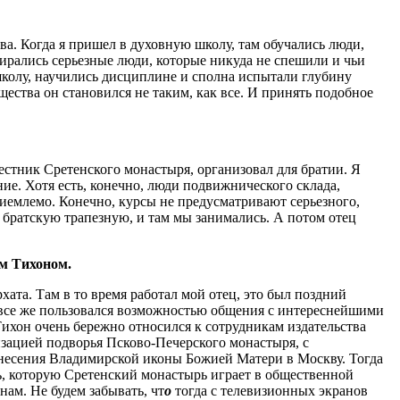
а. Когда я пришел в духовную школу, там обучались люди,
ирались серьезные люди, которые никуда не спешили и чьи
колу, научились дисциплине и сполна испытали глубину
щества он становился не таким, как все. И принять подобное
естник Сретенского монастыря, организовал для братии. Я
ие. Хотя есть, конечно, люди подвижнического склада,
риемлемо. Конечно, курсы не предусматривают серьезного,
 братскую трапезную, и там мы занимались. А потом отец
ом Тихоном.
ата. Там в то время работал мой отец, это был поздний
е все же пользовался возможностью общения с интереснейшими
Тихон очень бережно относился к сотрудникам издательства
изацией подворья Псково-Печерского монастыря, с
енесения Владимирской иконы Божией Матери в Москву. Тогда
ль, которую Сретенский монастырь играет в общественной
ам. Не будем забывать, чт
о
тогда с телевизионных экранов