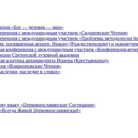
енция «Бог — человек — мир»
ференция с международным участием «Сидоровские Чтения»
ференция с международным участием «Проблемы методологии бо
ия, посвященная архиеп. Никону (Рождественскому) и новомуче
кая конференция с международным участием «Конференция-вече
енции Сретенской духовной академии
ая аскетика архимандрита Иоанна (Крестьянкина)»
ция «Иларионовские Чтения»
аследии, наследие в словах»
му языку «Церковнославянские Состязания»
 «Всегда Живой Церковнославянский»