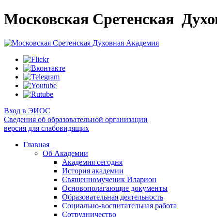
Московская Сретенская
Духо
Вход в ЭИОС
Сведения об образовательной организации
версия для слабовидящих
Главная
Об Академии
Академия сегодня
История академии
Священномученик Иларион
Основополагающие документы
Образовательная деятельность
Социально-воспитательная работа
Сотрудничество