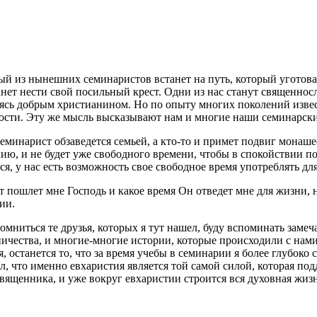
ый из нынешних семинаристов встанет на путь, который уготов
нет нести свой посильный крест. Одни из нас станут священнос
аясь добрым христианином. Но по опыту многих поколений извест
ости. Эту же мысль высказывают нам и многие наши семинарски
еминарист обзаведется семьей, а кто-то и примет подвиг монаше
ию, и не будет уже свободного времени, чтобы в спокойствии п
ся, у нас есть возможность свое свободное время употреблять дл
т пошлет мне Господь и какое время Он отведет мне для жизни, 
ии.
омниться те друзья, которых я тут нашел, буду вспоминать заме
ичества, и многие-многие истории, которые происходили с нам
останется то, что за время учебы в семинарии я более глубоко
ял, что именно евхаристия является той самой силой, которая п
 священника, и уже вокруг евхаристии строится вся духовная ж