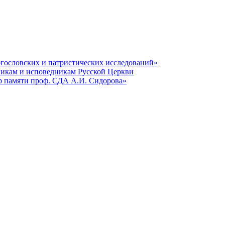
гословских и патристических исследований»
никам и исповедникам Русской Церкви
р памяти проф. СДА А.И. Сидорова»