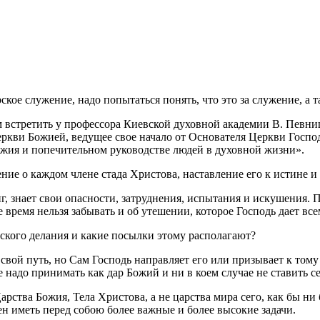
ское служение, надо попытаться понять, что это за служение, а 
встретить у профессора Киевской духовной академии В. Певниц
еркви Божией, ведущее свое начало от Основателя Церкви Госп
ожия и попечительном руководстве людей в духовной жизни».
ение о каждом члене стада Христова, наставление его к истине и
г, знает свои опасности, затруднения, испытания и искушения
 время нельзя забывать и об утешении, которое Господь дает вс
рского делания и какие посылки этому располагают?
т свой путь, но Сам Господь направляет его или призывает к то
е надо принимать как дар Божий и ни в коем случае не ставить с
арства Божия, Тела Христова, а не царства мира сего, как бы н
ен иметь перед собою более важные и более высокие задачи.