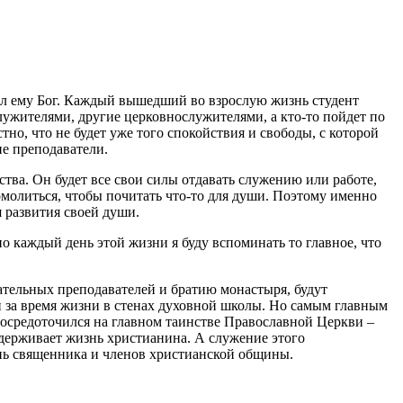
ал ему Бог. Каждый вышедший во взрослую жизнь студент
лужителями, другие церковнослужителями, а кто-то пойдет по
но, что не будет уже того спокойствия и свободы, с которой
е преподаватели.
ства. Он будет все свои силы отдавать служению или работе,
омолиться, чтобы почитать что-то для души. Поэтому именно
я развития своей души.
но каждый день этой жизни я буду вспоминать то главное, что
чательных преподавателей и братию монастыря, будут
и за время жизни в стенах духовной школы. Но самым главным
 сосредоточился на главном таинстве Православной Церкви –
оддерживает жизнь христианина. А служение этого
изнь священника и членов христианской общины.