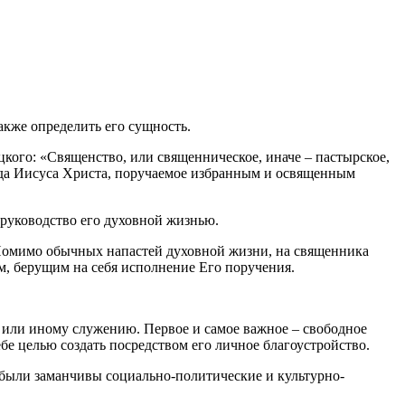
также определить его сущность.
кого: «Священство, или священническое, иначе – пастырское,
ода Иисуса Христа, поручаемое избранным и освященным
 руководство его духовной жизнью.
. Помимо обычных напастей духовной жизни, на священника
ем, берущим на себя исполнение Его поручения.
му или иному служению. Первое и самое важное – свободное
ебе целью создать посредством его личное благоустройство.
и были заманчивы социально-политические и культурно-