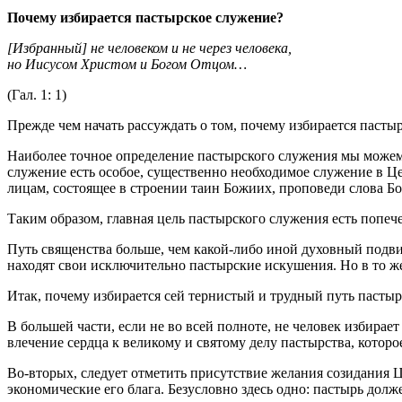
Почему избирается пастырское служение?
[Избранный] не человеком и не через человека,
но Иисусом Христом и Богом Отцом…
(Гал. 1: 1)
Прежде чем начать рассуждать о том, почему избирается пастыр
Наиболее точное определение пастырского служения мы можем 
служение есть особое, существенно необходимое служение в Ц
лицам, состоящее в строении таин Божиих, проповеди слова Б
Таким образом, главная цель пастырского служения есть попеч
Путь священства больше, чем какой-либо иной духовный подви
находят свои исключительно пастырские искушения. Но в то же
Итак, почему избирается сей тернистый и трудный путь пасты
В большей части, если не во всей полноте, не человек избирае
влечение сердца к великому и святому делу пастырства, которо
Во-вторых, следует отметить присутствие желания созидания Ц
экономические его блага. Безусловно здесь одно: пастырь долж