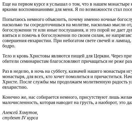
Еще на первом курсе я услышал о том, что в нашем монастыре
яркими воспоминаниями для меня. Я по возможности стал пос
Попытаюсь немного объяснить, почему именно ночные богослуже
насколько ты сосредоточишься на молитве, насколько мысли о
богослужении те или иные послушания, и это порой не дает ду
взяться и помочь в богослужении по своим силам, не напрягая
совершения евхаристии. При небогатом свете свечей и лампад, 
бодро.
Тело и кровь Христовы являются пищей для Церкви. Через при
обители семинаристам благословляют причащаться не реже раза
Раз в неделю, в ночь на субботу, казначей нашего монастыря 
монастыря, для всех, кто хочет помолиться и причаститься. Нач
Христе. После службы мы продолжаем молитвенную радость уже 
евхаристию.
Конечно же, нас собирается немного, присутствуют лишь жела
малочисленность, которая наводит на грусть, а наоборот, это д
Алексей Хомутов,
студент IV курса