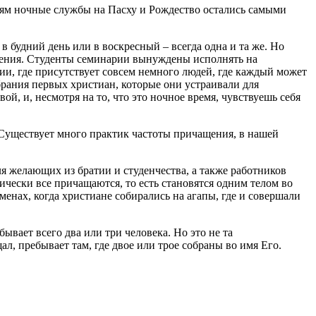
иям ночные службы на Пасху и Рождество остались самыми
 будний день или в воскресный – всегда одна и та же. Но
ужения. Студенты семинарии вынуждены исполнять на
ии, где присутствует совсем немного людей, где каждый может
обрания первых христиан, которые они устраивали для
й, и, несмотря на то, что это ночное время, чувствуешь себя
 Существует много практик частоты причащения, в нашей
я желающих из братии и студенчества, а также работников
тически все причащаются, то есть становятся одним телом во
енах, когда христиане собирались на агапы, где и совершали
вает всего два или три человека. Но это не та
ал, пребывает там, где двое или трое собраны во имя Его.