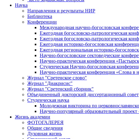
Наука
Направления и результаты НИР
Библиотека
Конференции
Международная научно-богословская конфер
Ежегодная богословско-патрологическая кон
Ежегодная богословско-патрологическая кон
Ежегодная историко-богословская конференц
Ежегодная региональная историко-богословс
Научно-богословские сектоведческие конфер
Научно-практическая конференция «Пастырск
Студенческая Научно-богословская конферен
Научно-практическая конференция «Cлова в н
Журнал "Сретенское слово"
Журнал "Диакрисис"
Журнал "Сретенский сборник"
Объединенный докторский диссертационный совет
Студенческая наука
Молодежная викторина по церковнославянско
Научно-популярный образовательный проект
Жизнь академии
ФОТОГАЛЕРЕЯ
Общие сведения
Духовная жизнь