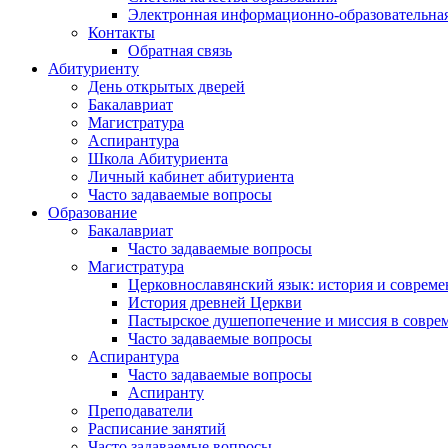
Электронная информационно-образовательная
Контакты
Обратная связь
Абитуриенту
День открытых дверей
Бакалавриат
Магистратура
Аспирантура
Школа Абитуриента
Личный кабинет абитуриента
Часто задаваемые вопросы
Образование
Бакалавриат
Часто задаваемые вопросы
Магистратура
Церковнославянский язык: история и совреме
История древней Церкви
Пастырское душепопечение и миссия в совре
Часто задаваемые вопросы
Аспирантура
Часто задаваемые вопросы
Аспиранту
Преподаватели
Расписание занятий
Часто задаваемые вопросы