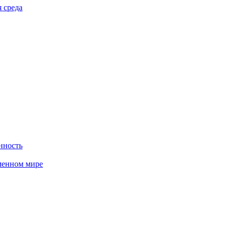
 среда
нность
менном мире