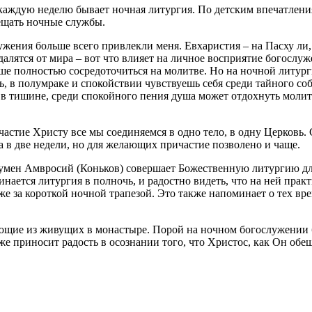
 каждую неделю бывает ночная литургия. По детским впечатлен
ещать ночные службы.
ния больше всего привлекли меня. Евхаристия – на Пасху ли, в
тдалятся от мира – вот что влияет на личное восприятие богосл
ше полностью сосредоточиться на молитве. Но на ночной литург
сь, в полумраке и спокойствии чувствуешь себя среди тайного с
в тишине, среди спокойного пения душа может отдохнуть молитво
частие Христу все мы соединяемся в одно тело, в одну Церковь.
 в две недели, но для желающих причастие позволено и чаще.
игумен Амвросий (Коньков) совершает Божественную литургию дл
инается литургия в полночь, и радостно видеть, что на ней прак
за короткой ночной трапезой. Это также напоминает о тех врем
ющие из живущих в монастыре. Порой на ночном богослужении бы
аже приносит радость в осознании того, что Христос, как Он обещ