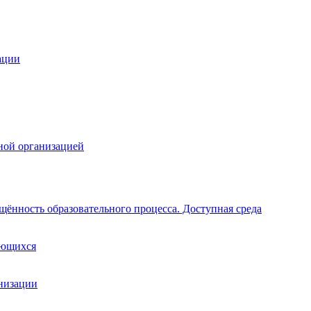
ации
ной организацией
щённость образовательного процесса. Доступная среда
ающихся
анизации