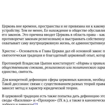
Церковь вне времени, пространства и не привязана ни к како
устройству. Тем не менее, Ее нахождение в обществе обуславл
его законов. Это причина вводит Церковь в область права – к
противоречат законам религиозным) и выстраивать собственную
охватывает саму внутрицерковную жизнь, ее административн
Христос – Основатель и Глава Церкви дал ей основной закон: 
святоотеческая традиция и благодатный церковный опыт, котор
Протоиерей Владислав Цыпин констатирует:
«Нормы и правила
общественными союзами, религиозного или политического хара
единство, святость.
Для конкретной дефиниции сферы церковных канонов, необходи
Такой диссонанс связан с существованием разных теорий прав
зависит метод и характер юридической теории.
В церковной традиции есть также попытка дать дефиницию это
своды «Василики» и «Прохирон» (IX в.), а также в каноническ
доброго и равного»
[2]
.