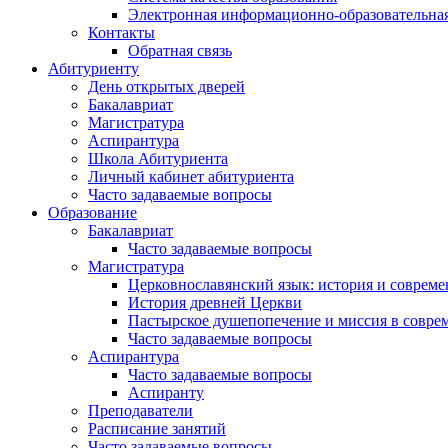
Электронная информационно-образовательная
Контакты
Обратная связь
Абитуриенту
День открытых дверей
Бакалавриат
Магистратура
Аспирантура
Школа Абитуриента
Личный кабинет абитуриента
Часто задаваемые вопросы
Образование
Бакалавриат
Часто задаваемые вопросы
Магистратура
Церковнославянский язык: история и совреме
История древней Церкви
Пастырское душепопечение и миссия в совре
Часто задаваемые вопросы
Аспирантура
Часто задаваемые вопросы
Аспиранту
Преподаватели
Расписание занятий
Часто задаваемые вопросы