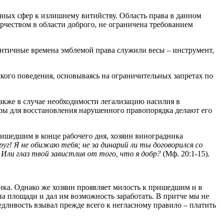
чных сфер к излишнему витийству. Область права в данном
орчеством в области доброго, не ограничена требованием
тичные времена эмблемой права служили весы – инструмент,
кого поведения, основываясь на ограничительных запретах по
акже в случае необходимости легализацию насилия в
еры для восстановления нарушенного правопорядка делают его
ришедшим в конце рабочего дня, хозяин виноградника
уг! Я не обижаю тебя; не за динарий ли ты договорился со
 Или глаз твой завистлив от того, что я добр?
(Мф. 20:1-15).
ника. Однако же хозяин проявляет милость к пришедшим и в
 на площади и дал им возможность заработать. В притче мы не
едливость взывал прежде всего к негласному правило – платить