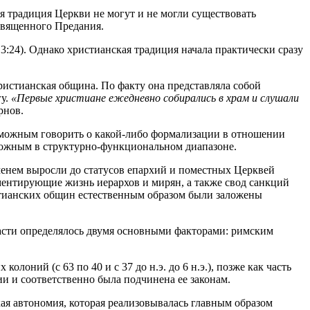
я традиция Церкви не могут и не могли существовать
 Священного Предания.
 3:24). Однако христианская традиция начала практически сразу
истианская община. По факту она представляла собой
гу.
«Первые христиане ежедневно собирались в храм и слушали
ирнов.
зможным говорить о какой-либо формализации в отношении
сложным в структурно-функциональном диапазоне.
менем выросли до статусов епархий и поместных Церквей
ентирующие жизнь иерархов и мирян, а также свод санкций
стианских общин естественным образом были заложены
части определялось двумя основными факторами: римским
оний (с 63 по 40 и с 37 до н.э. до 6 н.э.), позже как часть
ерии и соответственно была подчинена ее законам.
ая автономия, которая реализовывалась главным образом