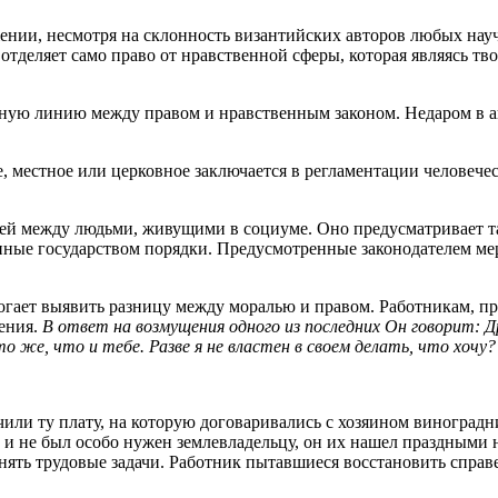
жении, несмотря на склонность византийских авторов любых нау
 отделяет само право от нравственной сферы, которая являясь тв
ную линию между правом и нравственным законом. Недаром в ан
 местное или церковное заключается в регламентации человечес
зей между людьми, живущими в социуме. Оно предусматривает т
енные государством порядки. Предусмотренные законодателем м
огает выявить разницу между моралью и правом. Работникам, п
шения.
В ответ на возмущения одного из последних Он говорит: Др
о же, что и тебе. Разве я не властен в своем делать, что хочу?
учили ту плату, на которую договаривались с хозяином виноград
руд и не был особо нужен землевладельцу, он их нашел праздными
нять трудовые задачи. Работник пытавшиеся восстановить справ
.