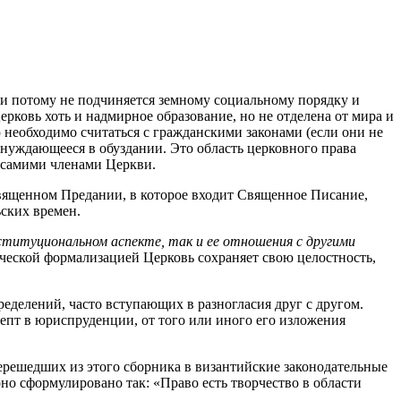
 и потому не подчиняется земному социальному порядку и
рковь хоть и надмирное образование, но не отделена от мира и
 необходимо считаться с гражданскими законами (если они не
 нуждающееся в обуздании. Это область церковного права
 самими членами Церкви.
 Священном Предании, в которое входит Священное Писание,
ьских времен.
ституциональном аспекте, так и ее отношения с другими
ческой формализацией Церковь сохраняет свою целостность,
еделений, часто вступающих в разногласия друг с другом.
цепт в юриспруденции, от того или иного его изложения
ерешедших из этого сборника в византийские законодательные
но сформулировано так: «Право есть творчество в области