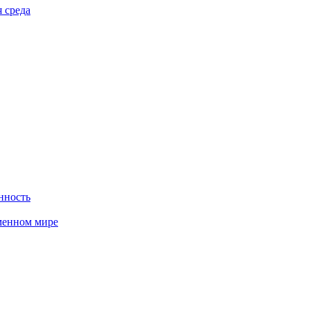
 среда
нность
менном мире