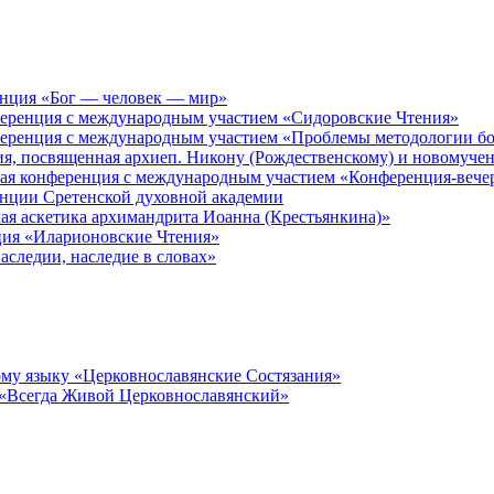
енция «Бог — человек — мир»
ференция с международным участием «Сидоровские Чтения»
ференция с международным участием «Проблемы методологии бо
ия, посвященная архиеп. Никону (Рождественскому) и новомуче
кая конференция с международным участием «Конференция-вече
енции Сретенской духовной академии
ая аскетика архимандрита Иоанна (Крестьянкина)»
ция «Иларионовские Чтения»
аследии, наследие в словах»
му языку «Церковнославянские Состязания»
 «Всегда Живой Церковнославянский»