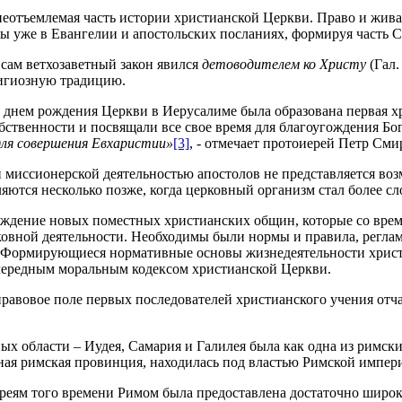
неотъемлемая часть истории христианской Церкви. Право и жива
ны уже в Евангелии и апостольских посланиях, формируя часть
 сам ветхозаветный закон явился
детоводителем ко Христу
(Гал.
лигиозную традицию.
 днем рождения Церкви в Иерусалиме была образована первая хр
обственности и посвящали все свое время для благоугождения Бо
 для совершения Евхаристии»
[3]
, - отмечает протоиерей Петр См
 миссионерской деятельностью апостолов не представляется во
яются несколько позже, когда церковный организм стал более 
реждение новых поместных христианских общин, которые со вре
вной деятельности. Необходимы были нормы и правила, реглам
на. Формирующиеся нормативные основы жизнедеятельности хри
очередным моральным кодексом христианской Церкви.
правовое поле первых последователей христианского учения от
области – Иудея, Самария и Галилея была как одна из римских кол
тельная римская провинция, находилась под властью Римской имп
вреям того времени Римом была предоставлена достаточно широк