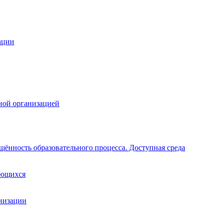
ации
ной организацией
щённость образовательного процесса. Доступная среда
ающихся
анизации