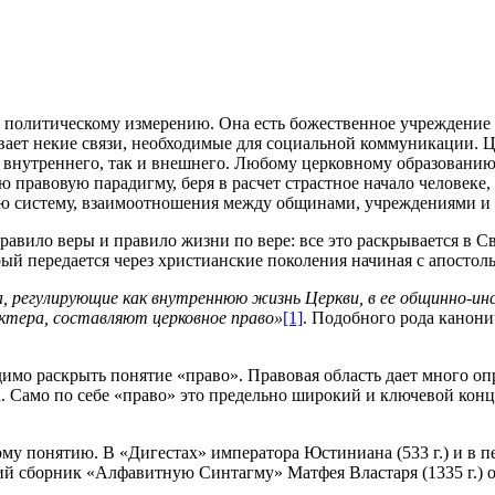
му политическому измерению. Она есть божественное учреждение
ивает некие связи, необходимые для социальной коммуникации. Це
ак внутреннего, так и внешнего. Любому церковному образованию
 правовую парадигму, беря в расчет страстное начало человеке,
ую систему, взаимоотношения между общинами, учреждениями и
правило веры и правило жизни по вере: все это раскрывается в
ый передается через христианские поколения начиная с апостол
, регулирующие как внутреннюю жизнь Церкви, в ее общинно-ин
ктера, составляют церковное право»
[1]
. Подобного рода канони
мо раскрыть понятие «право». Правовая область дает много опр
а. Само по себе «право» это предельно широкий и ключевой кон
му понятию. В «Дигестах» императора Юстиниана (533 г.) и в п
ий сборник «Алфавитную Синтагму» Матфея Властаря (1335 г.) о