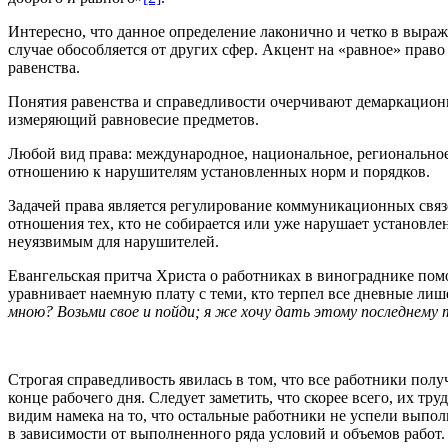
Интересно, что данное определение лаконично и четко в выра
случае обособляется от других сфер. Акцент на «равное» право
равенства.
Понятия равенства и справедливости очерчивают демаркацион
измеряющий равновесие предметов.
Любой вид права: международное, национальное, региональное,
отношению к нарушителям установленных норм и порядков.
Задачей права является регулирование коммуникационных свя
отношения тех, кто не собирается или уже нарушает установл
неуязвимым для нарушителей.
Евангельская притча Христа о работниках в винограднике пом
уравнивает наемную плату с теми, кто терпел все дневные ли
мною? Возьми свое и пойди; я же хочу дать этому последнему т
Строгая справедливость явилась в том, что все работники пол
конце рабочего дня. Следует заметить, что скорее всего, их т
видим намека на то, что остальные работники не успели выпол
в зависимости от выполненного ряда условий и объемов работ