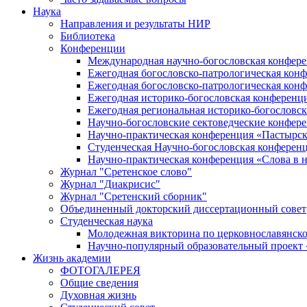
Наука
Направления и результаты НИР
Библиотека
Конференции
Международная научно-богословская конфер
Ежегодная богословско-патрологическая кон
Ежегодная богословско-патрологическая кон
Ежегодная историко-богословская конференц
Ежегодная региональная историко-богословс
Научно-богословские сектоведческие конфер
Научно-практическая конференция «Пастырск
Студенческая Научно-богословская конферен
Научно-практическая конференция «Cлова в н
Журнал "Сретенское слово"
Журнал "Диакрисис"
Журнал "Сретенский сборник"
Объединенный докторский диссертационный совет
Студенческая наука
Молодежная викторина по церковнославянско
Научно-популярный образовательный проект
Жизнь академии
ФОТОГАЛЕРЕЯ
Общие сведения
Духовная жизнь