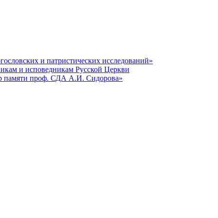
гословских и патристических исследований»
никам и исповедникам Русской Церкви
р памяти проф. СДА А.И. Сидорова»