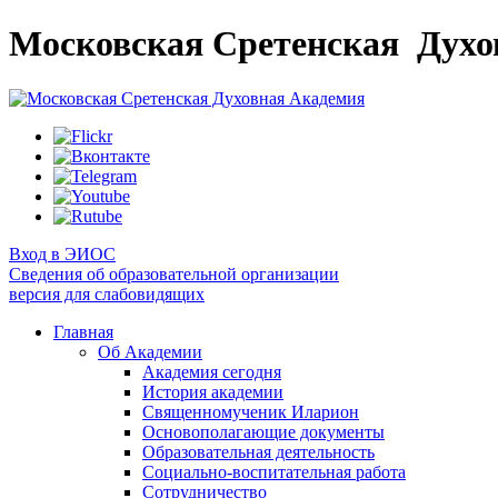
Московская Сретенская
Духо
Вход в ЭИОС
Сведения об образовательной организации
версия для слабовидящих
Главная
Об Академии
Академия сегодня
История академии
Священномученик Иларион
Основополагающие документы
Образовательная деятельность
Социально-воспитательная работа
Сотрудничество