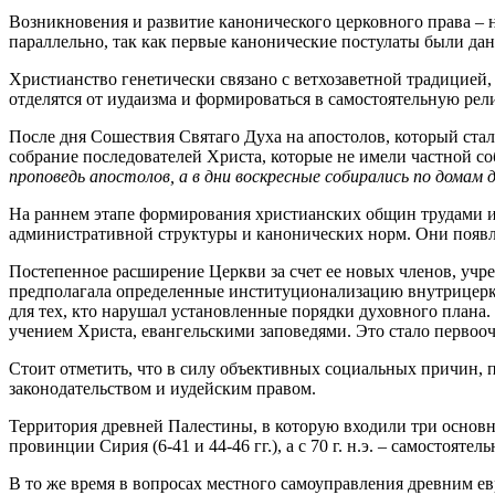
Возникновения и развитие канонического церковного права – 
параллельно, так как первые канонические постулаты были да
Христианство генетически связано с ветхозаветной традицией,
отделятся от иудаизма и формироваться в самостоятельную ре
После дня Сошествия Святаго Духа на апостолов, который стал
собрание последователей Христа, которые не имели частной с
проповедь апостолов, а в дни воскресные собирались по домам
На раннем этапе формирования христианских общин трудами и
административной структуры и канонических норм. Они появл
Постепенное расширение Церкви за счет ее новых членов, уч
предполагала определенные институционализацию внутрицерко
для тех, кто нарушал установленные порядки духовного пла
учением Христа, евангельскими заповедями. Это стало перво
Стоит отметить, что в силу объективных социальных причин, 
законодательством и иудейским правом.
Территория древней Палестины, в которую входили три основных 
провинции Сирия (6-41 и 44-46 гг.), а с 70 г. н.э. – самостоя
В то же время в вопросах местного самоуправления древним е