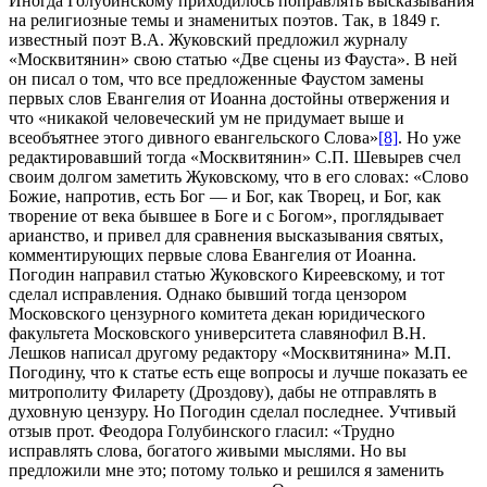
Иногда Голубинскому приходилось поправлять высказывания
на религиозные темы и знаменитых поэтов. Так, в 1849 г.
известный поэт В.А. Жуковский предложил журналу
«Москвитянин» свою статью «Две сцены из Фауста». В ней
он писал о том, что все предложенные Фаустом замены
первых слов Евангелия от Иоанна достойны отвержения и
что «никакой человеческий ум не придумает выше и
всеобъятнее этого дивного евангельского Слова»
[8]
. Но уже
редактировавший тогда «Москвитянин» С.П. Шевырев счел
своим долгом заметить Жуковскому, что в его словах: «Слово
Божие, напротив, есть Бог — и Бог, как Творец, и Бог, как
творение от века бывшее в Боге и с Богом», проглядывает
арианство, и привел для сравнения высказывания святых,
комментирующих первые слова Евангелия от Иоанна.
Погодин направил статью Жуковского Киреевскому, и тот
сделал исправления. Однако бывший тогда цензором
Московского цензурного комитета декан юридического
факультета Московского университета славянофил В.Н.
Лешков написал другому редактору «Москвитянина» М.П.
Погодину, что к статье есть еще вопросы и лучше показать ее
митрополиту Филарету (Дроздову), дабы не отправлять в
духовную цензуру. Но Погодин сделал последнее. Учтивый
отзыв прот. Феодора Голубинского гласил: «Трудно
исправлять слова, богатого живыми мыслями. Но вы
предложили мне это; потому только и решился я заменить