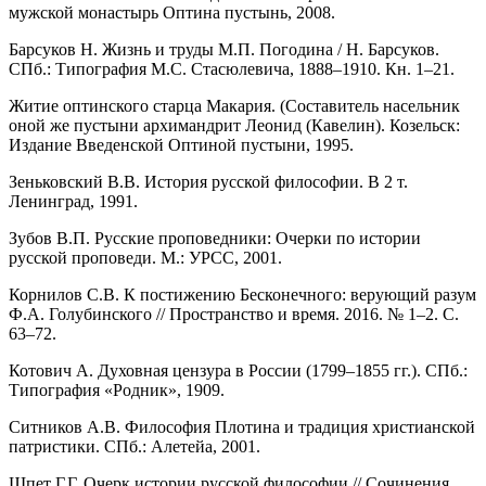
мужской монастырь Оптина пустынь, 2008.
Барсуков Н. Жизнь и труды М.П. Погодина / Н. Барсуков.
СПб.: Типография М.С. Стасюлевича, 1888–1910. Кн. 1–21.
Житие оптинского старца Макария. (Составитель насельник
оной же пустыни архимандрит Леонид (Кавелин). Козельск:
Издание Введенской Оптиной пустыни, 1995.
Зеньковский В.В. История русской философии. В 2 т.
Ленинград, 1991.
Зубов В.П. Русские проповедники: Очерки по истории
русской проповеди. М.: УРСС, 2001.
Корнилов С.В. К постижению Бесконечного: верующий разум
Ф.А. Голубинского // Пространство и время. 2016. № 1–2. С.
63–72.
Котович А. Духовная цензура в России (1799–1855 гг.). СПб.:
Типография «Родник», 1909.
Ситников А.В. Философия Плотина и традиция христианской
патристики. СПб.: Алетейа, 2001.
Шпет Г.Г. Очерк истории русской философии // Сочинения.