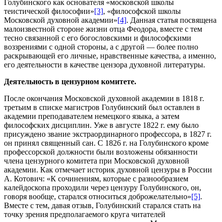
Голубинского как основателя «московской школы
теистической философии»
[3]
, «философской школы
Московской духовной академии»
[4]
. Данная статья посвящена
малоизвестной стороне жизни отца Феодора, вместе с тем
тесно связанной с его богословскими и философскими
воззрениями с одной стороны, а с другой — более полно
раскрывающей его личные, нравственные качества, а именно,
его деятельности в качестве цензора духовной литературы.
Деятельность в цензурном комитете.
После окончания Московской духовной академии в 1818 г.
третьим в списке магистров Голубинский был оставлен в
академии преподавателем немецкого языка, а затем
философских дисциплин. Уже в августе 1822 г. ему было
присуждено звание экстраординарного профессора, в 1827 г.
он принял священный сан. С 1826 г. на Голубинского кроме
профессорской должности были возложены обязанности
члена цензурного комитета при Московской духовной
академии. Как отмечает историк духовной цензуры в России
А. Котович: «К сочинениям, которые с разнообразием
калейдоскопа проходили через цензуру Голубинского, он,
говоря вообще, старался относиться доброжелательно»
[5]
.
Вместе с тем, давая отзыв, Голубинский старался стать на
точку зрения предполагаемого круга читателей