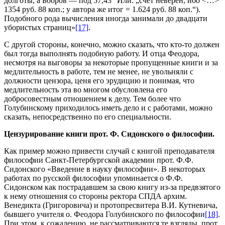
долготы, а Бобров — под 57,43” Или: „счет неверен, ибо <…>
1354 руб. 88 коп.; у автора же итог = 1.624 руб. 88 коп.“).
Подобного рода вычисления иногда занимали до двадцати
убористых страниц»
[17]
.
С другой стороны, конечно, можно сказать, что кто-то должен
был тогда выполнять подобную работу. И отца Феодора,
несмотря на выговоры за некоторые пропущенные книги и за
медлительность в работе, тем не менее, не увольняли с
должности цензора, ценя его эрудицию и понимая, что
медлительность эта во многом обусловлена его
добросовестным отношением к делу. Тем более что
Голубинскому приходилось иметь дело и с работами, можно
сказать, непосредственно по его специальности.
Цензурирование книги прот. Ф. Сидонского о философии.
Как пример можно привести случай с книгой преподавателя
философии Санкт-Петербургской академии прот. Ф.Ф.
Сидонского «Введение в науку философии». В некоторых
работах по русской философии упоминается о Ф.Ф.
Сидонском как пострадавшем за свою книгу из-за предвзятого
к нему отношения со стороны ректора СПДА архим.
Венедикта (Григоровича) и протопресвитера В.И. Кутневича,
бывшего учителя о. Феодора Голубинского по философии
[18]
.
При этом, к сожалению, не рассматриваются те взгляды, прот.