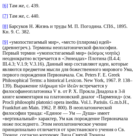
[6]
Там же, с. 439.
[7]
Там же, с. 440.
[8]
Барсуков Н. Жизнь и труды М. П. Погодина. СПб., 1895.
Кн. 9. С. 382.
[9]
«умопостигаемый мир», «место (плирома) идей»
(древнегреч.). Термины неоплатонической философии.
Первый термин «умопостигаемый мир» (κόσμος νοητὸς)
неоднократно встречается в «Эннеадах» Плотина (II.4.4;
III.4.3; V.1.9; V.3.16). Данный мир составляют идеи, которые
являются предметом мысли для божественного мирового Ума,
первого порождения Первоначала. См. Peters F. E. Greek
Philosophical Terms: a historical Lexicon. New York, 1967. P. 138–
139). Выражение πλήρωμα τῶν ἰδεῶν встречается у
философанеоплатоника V в. от Р. Х. Прокла Диадоха в 3-й
книге комментария на платоновский диалог «Парменид» (см.
Procli philosophi platonici opera inedita. Vol.1. Parisiis. G.m.b.H.,
Frankfurt am Main. 1962. P. 800). В неоплатонической
философии триада: «Единое — Ум — Душа» имеет
«вертикальный» характер, Ум как порождение Первоначала
ниже последнего. Этим неоплатоническое учение
принципиально отличается от христианского учения о Св.
Троице, согласно которому Лица Святой Троицы