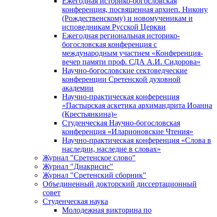
Ежегодная историко-богословская
конференция, посвященная архиеп. Никону
(Рождественскому) и новомученикам и
исповедникам Русской Церкви
Ежегодная региональная историко-
богословская конференция с
международным участием «Конференция-
вечер памяти проф. СДА А.И. Сидорова»
Научно-богословские сектоведческие
конференции Сретенской духовной
академии
Научно-практическая конференция
«Пастырская аскетика архимандрита Иоанна
(Крестьянкина)»
Студенческая Научно-богословская
конференция «Иларионовские Чтения»
Научно-практическая конференция «Cлова в
наследии, наследие в словах»
Журнал "Сретенское слово"
Журнал "Диакрисис"
Журнал "Сретенский сборник"
Объединенный докторский диссертационный
совет
Студенческая наука
Молодежная викторина по