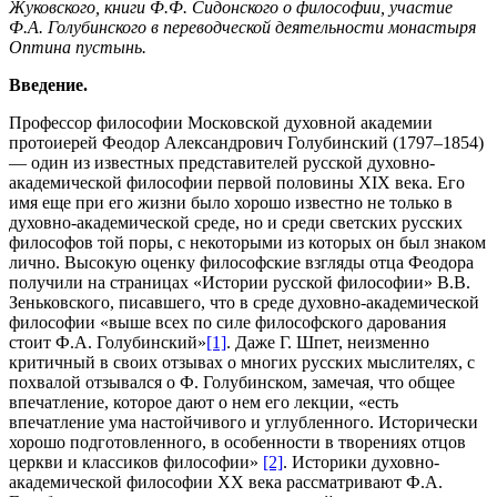
Жуковского, книги Ф.Ф. Сидонского о философии, участие
Ф.А. Голубинского в переводческой деятельности монастыря
Оптина пустынь.
Введение.
Профессор философии Московской духовной академии
протоиерей Феодор Александрович Голубинский (1797–1854)
— один из известных представителей русской духовно-
академической философии первой половины XIX века. Его
имя еще при его жизни было хорошо известно не только в
духовно-академической среде, но и среди светских русских
философов той поры, с некоторыми из которых он был знаком
лично. Высокую оценку философские взгляды отца Феодора
получили на страницах «Истории русской философии» В.В.
Зеньковского, писавшего, что в среде духовно-академической
философии «выше всех по силе философского дарования
стоит Ф.А. Голубинский»
[1]
. Даже Г. Шпет, неизменно
критичный в своих отзывах о многих русских мыслителях, с
похвалой отзывался о Ф. Голубинском, замечая, что общее
впечатление, которое дают о нем его лекции, «есть
впечатление ума настойчивого и углубленного. Исторически
хорошо подготовленного, в особенности в творениях отцов
церкви и классиков философии»
[2]
. Историки духовно-
академической философии XX века рассматривают Ф.А.