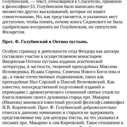
Голубинский, — текст, относящийся к Спасителю, применен
к философии»33. Голубинским было выписано еще
множество других высказываний, которые он нашел
сомнительными. Но, как представляется, и указанных мест
достаточно, чтобы понять, почему книга Сидонского не была
одобрительно воспринята ни Голубинским, ни святителем
Филаретом.
Прот. Ф. Голубинский и Оптина пустынь.
Особую страницу в деятельности отца Феодора как цензора
составляло участие в осуществляемом монастырем
Введенская Оптина пустынь издании аскетической
литературы, в частности, творений преподобных Максима
Исповедника, Исаака Сирина, Симеона Нового Богослова и
др., а также отечественных подвижников, таких как
преподобные Нил Сорский и Паисий Величковский. Как
известно, непосредственной подготовкой изданий и
переводами с древнегреческого сочинений святых отцов по
благословению своего духовника старца прп. Макария
(Иванова) занимался известный русский философ-славянофил
И.В. Киреевский. Прот. Ф. Голубинский доброжелательно
отнесся к данному начинанию и старался не задерживать
представляемые ему для цензуры тексты, на что указывал в
письмах прп. Макарию и сам Киреевский. Такое отношение к