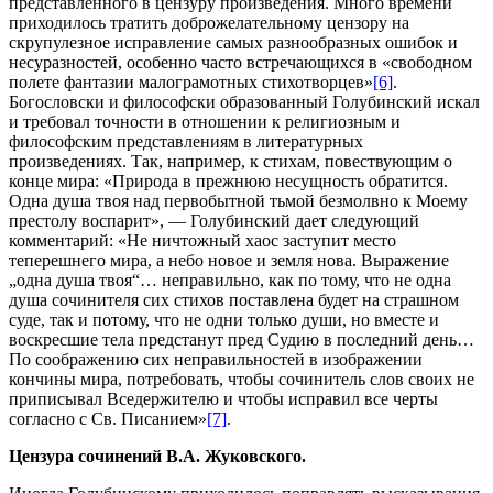
представленного в цензуру произведения. Много времени
приходилось тратить доброжелательному цензору на
скрупулезное исправление самых разнообразных ошибок и
несуразностей, особенно часто встречающихся в «свободном
полете фантазии малограмотных стихотворцев»
[6]
.
Богословски и философски образованный Голубинский искал
и требовал точности в отношении к религиозным и
философским представлениям в литературных
произведениях. Так, например, к стихам, повествующим о
конце мира: «Природа в прежнюю несущность обратится.
Одна душа твоя над первобытной тьмой безмолвно к Моему
престолу воспарит», — Голубинский дает следующий
комментарий: «Не ничтожный хаос заступит место
теперешнего мира, а небо новое и земля нова. Выражение
„одна душа твоя“… неправильно, как по тому, что не одна
душа сочинителя сих стихов поставлена будет на страшном
суде, так и потому, что не одни только души, но вместе и
воскресшие тела предстанут пред Судию в последний день…
По соображению сих неправильностей в изображении
кончины мира, потребовать, чтобы сочинитель слов своих не
приписывал Вседержителю и чтобы исправил все черты
согласно с Св. Писанием»
[7]
.
Цензура сочинений В.А. Жуковского.