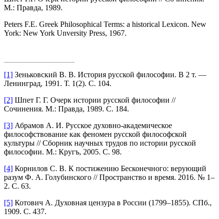
М.: Правда, 1989.
Peters F.E. Greek Philosophical Terms: a historical Lexicon. New
York: New York Unversity Press, 1967.
[1]
Зеньковский В. В. История русской философии. В 2 т. —
Ленинград, 1991. Т. 1(2). С. 104.
[2]
Шпет Г. Г. Очерк истории русской философии //
Сочинения. М.: Правда, 1989. С. 184.
[3]
Абрамов А. И. Русское духовно-академическое
философствование как феномен русской философской
культуры // Сборник научных трудов по истории русской
философии. М.: Кругъ, 2005. С. 98.
[4]
Корнилов С. В. К постижению Бесконечного: верующий
разум Ф. А. Голубинского // Пространство и время. 2016. № 1–
2. С. 63.
[5]
Котович А. Духовная цензура в России (1799–1855). СПб.,
1909. С. 437.