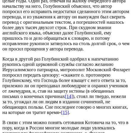
целые годы. Один раз, отвечая на жалобу очередного автора
начальству на него, Голубинский объяснил, что автор
попросил его исправить недостатки сделанного этим автором
перевода, и из уважения к автору он вынужден был сверить
перевод с оригинальным текстом, а погрешностей нашлось
более двух тысяч двухсот строк. При скудном знании
английского языка, объяснял далее Голубинский, ему
пришлось то и дело обращаться к словарю, и потому
исправление рукописи затянулось на столь долгий срок, о чем
он просил прощения у автора перевода.
Когда в другой раз Голубинский одобрил к напечатанию
рукопись одной церковной службы согласно желанию
Иерусалимского патриарха, митрополит Московский Филарет
попросил передать цензору: «скажите о. протоиерею
Голубинскому, что Господь более взыщет с него ответа за то,
прилежно ли он преподавал любомудрие и охранял учеников
от лжемудрия, и, став на защиту истины (в обещанных
письмах о конечных причинах
[14]
), стоял ли твердо, нежели
за то, угождал ли он людям в издании сочинений, не
обещающих пользы. Сие последнее говорю о многих книгах,
на которые он тратит время»
[15]
.
В связи с этим можно понять сетования Котовича на то, что в
пору, когда в России многие молодые люди увлекались