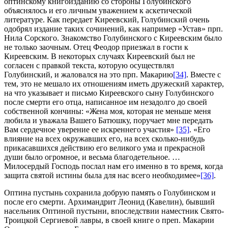
оптинскому книгоизданию со стороны Голубинского
объяснялось и его личным уважением к аскетической
литературе. Как передает Киреевский, Голубинский очень
одобрял издание таких сочинений, как например «Устав» прп.
Нила Сорского. Знакомство Голубинского с Киреевским было
не только заочным. Отец Феодор приезжал в гости к
Киреевским. В некоторых случаях Киреевский был не
согласен с правкой текста, которую осуществлял
Голубинский, и жаловался на это прп. Макарию
[34]
. Вместе с
тем, это не мешало их отношениям иметь дружеский характер,
на что указывает и письмо Киреевского сыну Голубинского
после смерти его отца, написанное им незадолго до своей
собственной кончины: «Жена моя, которая не меньше меня
любила и уважала Вашего Батюшку, поручает мне передать
Вам сердечное уверение ее искреннего участия»
[35]
. «Его
влияние на всех окружавших его, на всех сколько-нибудь
прикасавшихся действию его великого ума и прекрасной
души было огромное, и весьма благодетельное. …
Милосердый Господь послал нам его именно в то время, когда
защита святой истины была для нас всего необходимее»
[36]
.
Оптина пустынь сохранила добрую память о Голубинском и
после его смерти. Архимандрит Леонид (Кавелин), бывший
насельник Оптиной пустыни, впоследствии наместник Свято-
Троицкой Сергиевой лавры, в своей книге о преп. Макарии