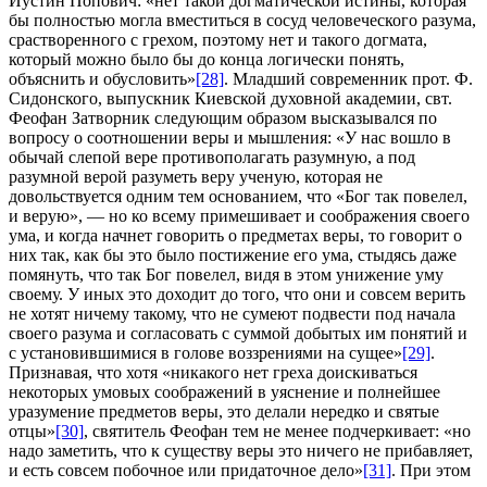
Иустин Попович: «нет такой догматической истины, которая
бы полностью могла вместиться в сосуд человеческого разума,
срастворенного с грехом, поэтому нет и такого догмата,
который можно было бы до конца логически понять,
объяснить и обусловить»
[28]
. Младший современник прот. Ф.
Сидонского, выпускник Киевской духовной академии, свт.
Феофан Затворник следующим образом высказывался по
вопросу о соотношении веры и мышления: «У нас вошло в
обычай слепой вере противополагать разумную, а под
разумной верой разуметь веру ученую, которая не
довольствуется одним тем основанием, что «Бог так повелел,
и верую», — но ко всему примешивает и соображения своего
ума, и когда начнет говорить о предметах веры, то говорит о
них так, как бы это было постижение его ума, стыдясь даже
помянуть, что так Бог повелел, видя в этом унижение уму
своему. У иных это доходит до того, что они и совсем верить
не хотят ничему такому, что не сумеют подвести под начала
своего разума и согласовать с суммой добытых им понятий и
с установившимися в голове воззрениями на сущее»
[29]
.
Признавая, что хотя «никакого нет греха доискиваться
некоторых умовых соображений в уяснение и полнейшее
уразумение предметов веры, это делали нередко и святые
отцы»
[30]
, святитель Феофан тем не менее подчеркивает: «но
надо заметить, что к существу веры это ничего не прибавляет,
и есть совсем побочное или придаточное дело»
[31]
. При этом