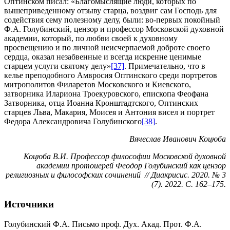
Оптинском писал: «Благомыслящие люди, которых по
вышеприведенному отзыву старца, воздвиг сам Господь для
содействия сему полезному делу, были: во-первых покойный
Ф.А. Голубинский, цензор и профессор Московской духовной
академии, который, по любви своей к духовному
просвещению и по личной неисчерпаемой доброте своего
сердца, оказал незабвенные и всегда искренне ценимые
старцем услуги святому делу»
[37]
. Примечательно, что в
келье преподобного Амвросия Оптинского среди портретов
митрополитов Филаретов Московского и Киевского,
затворника Илариона Троекуровского, епископа Феофана
Затворника, отца Иоанна Кронштадтского, Оптинских
старцев Льва, Макария, Моисея и Антония висел и портрет
Федора Александровича Голубинского
[38]
.
Вячеслав Иванович Коцюба
Коцюба В.И. Профессор философии Московской духовной
академии протоиерей Феодор Голубинский как цензор
религиозных и философских сочинений // Диакрисис. 2020. № 3
(7). 2022. С. 162–175.
Источники
Голубинский Ф.А. Письмо проф. Дух. Акад. Прот. Ф.А.