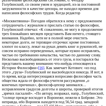
различными философскими системами, о. Феодор
Голубинский, со своим умом и эрудицией, из-за постоянной
загруженности в качестве цензора, не находил времени для
написания философских трудов. Когда редактор
«Москвитянина» Погодин обратился к нему с предложением
сотрудничать с журналом и прислать статью по философии,
Голубинский отвечал: «К сожалению, не могу в продолжение
трех ближайших месяцев представить Вам ничего, стоящего
внимания. Надобно, хотя не в полной мере очистить
некоторые долги, не терпящие отсрочки: кроме постоянных
хлопот по классу, лежат на руках девять книг и рукописей, не
совсем исправно переведенных, которые нужно исправлять,
частью по требованию начальства, частью по данному слову.
Несколько высвободившись от этого груза, я постарался бы
представить вашему вниманию что-нибудь относящееся к
Истории Философии»
[16]
. Как замечает Котович: «из под
этого „груза» Голубинский не высвободился никогда. И вот, в
то время, когда интересующаяся вопросами философии часть
общества ждала от философа-учителя рассуждения „о
конечных причинах», философ-цензор занимался…
исправлением градусов долготы и широты, проверкой итогов
„зрячих пасхалий». «По автору, возражал, напр., Голубинский,
“солнце прежде восходит в Воронеже, нежели в Боброве. Это
неправда, ибо Воронеж находится под 56,54 град. западной