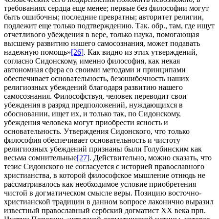
требованиях сердца еще менее; первые без философии могут
быть ошибочны; последние превратны; авторитет религии,
подлежит еще только подтверждению. Так. обр., там, где ищут
отчетливого убеждения в вере, только наука, помогающая
высшему развитию нашего самосознания, может подавать
надежную помощь»
[26]
. Как видно из этих утверждений,
согласно Сидонскому, именно философия, как некая
автономная сфера со своими методами и принципами
обеспечивает основательность, безошибочность наших
религиозных убеждений благодаря развитию нашего
самосознания. Философствуя, человек переводит свои
убеждения в разряд предположений, нуждающихся в
обосновании, ищет их, и только так, по Сидонскому,
убеждения человека могут приобрести ясность и
основательность. Утверждения Сидонского, что только
философия обеспечивает основательность и чистоту
религиозных убеждений признаны были Голубинским как
весьма сомнительные
[27]
. Действительно, можно сказать, что
тезис Сидонского не согласуется с историей православного
христианства, в которой философское мышление отнюдь не
рассматривалось как необходимое условие приобретения
чистой в догматическом смысле веры. Позицию восточно-
христианской традиции в данном вопросе лаконично выразил
известный православный сербский догматист XX века прп.