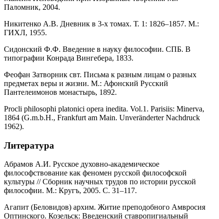
Паломник, 2004.
Никитенко А.В. Дневник в 3-х томах. Т. 1: 1826–1857. М.:
ГИХЛ, 1955.
Сидонский Ф.Ф. Введение в науку философии. СПБ. В
типографии Конрада Вингебера, 1833.
Феофан Затворник свт. Письма к разным лицам о разных
предметах веры и жизни. М.: Афонский Русский
Пантелеимонов монастырь, 1892.
Procli philosophi platonici opera inedita. Vol.1. Parisiis: Minerva,
1864 (G.m.b.H., Frankfurt am Main. Unveränderter Nachdruck
1962).
Литература
Абрамов А.И. Русское духовно-академическое
философствование как феномен русской философской
культуры // Сборник научных трудов по истории русской
философии. М.: Кругъ, 2005. С. 31–117.
Агапит (Беловидов) архим. Житие преподобного Амвросия
Оптинского. Козельск: Введенский ставропигиальный