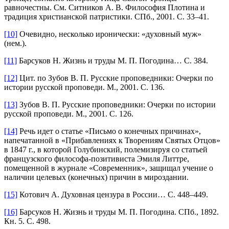
равночестны. См. Ситников А. В. Философия Плотина и
традиция христианской патристики. СПб., 2001. С. 33–41.
[10]
Очевидно, несколько иронически: «духовный муж»
(нем.).
[11]
Барсуков Н. Жизнь и труды М. П. Погодина… С. 384.
[12]
Цит. по Зубов В. П. Русские проповедники: Очерки по
истории русской проповеди. М., 2001. С. 136.
[13]
Зубов В. П. Русские проповедники: Очерки по истории
русской проповеди. М., 2001. С. 126.
[14]
Речь идет о статье «Письмо о конечных причинах»,
напечатанной в «Прибавлениях к Творениям Святых Отцов»
в 1847 г., в которой Голубинский, полемизируя со статьей
французского философа-позитивиста Эмиля Литтре,
помещенной в журнале «Современник», защищал учение о
наличии целевых (конечных) причин в мироздании.
[15]
Котович А. Духовная цензура в России… С. 448–449.
[16]
Барсуков Н. Жизнь и труды М. П. Погодина. СПб., 1892.
Кн. 5. С. 498.