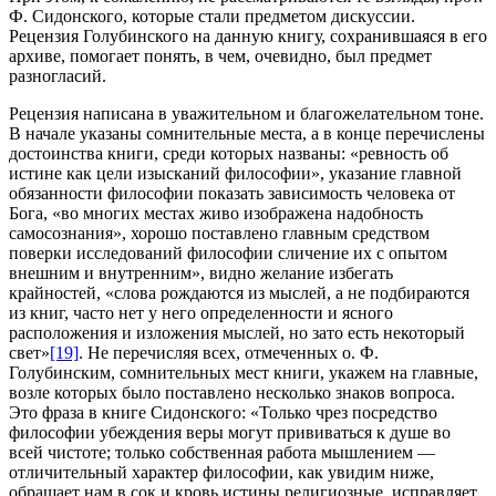
Ф. Сидонского, которые стали предметом дискуссии.
Рецензия Голубинского на данную книгу, сохранившаяся в его
архиве, помогает понять, в чем, очевидно, был предмет
разногласий.
Рецензия написана в уважительном и благожелательном тоне.
В начале указаны сомнительные места, а в конце перечислены
достоинства книги, среди которых названы: «ревность об
истине как цели изысканий философии», указание главной
обязанности философии показать зависимость человека от
Бога, «во многих местах живо изображена надобность
самосознания», хорошо поставлено главным средством
поверки исследований философии сличение их с опытом
внешним и внутренним», видно желание избегать
крайностей, «слова рождаются из мыслей, а не подбираются
из книг, часто нет у него определенности и ясного
расположения и изложения мыслей, но зато есть некоторый
свет»
[19]
. Не перечисляя всех, отмеченных о. Ф.
Голубинским, сомнительных мест книги, укажем на главные,
возле которых было поставлено несколько знаков вопроса.
Это фраза в книге Сидонского: «Только чрез посредство
философии убеждения веры могут прививаться к душе во
всей чистоте; только собственная работа мышлением —
отличительный характер философии, как увидим ниже,
обращает нам в сок и кровь истины религиозные, исправляет