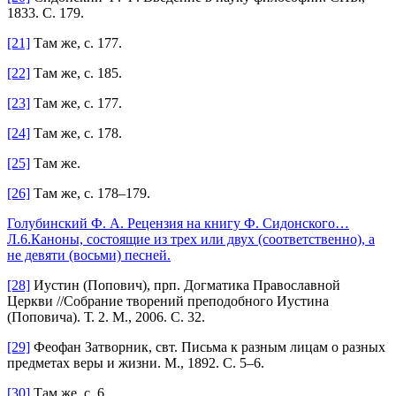
1833. С. 179.
[21]
Там же, с. 177.
[22]
Там же, с. 185.
[23]
Там же, с. 177.
[24]
Там же, с. 178.
[25]
Там же.
[26]
Там же, с. 178–179.
Голубинский Ф. А. Рецензия на книгу Ф. Сидонского…
Л.6.Каноны, состоящие из трех или двух (соответственно), а
не девяти (восьми) песней.
[28]
Иустин (Попович), прп. Догматика Православной
Церкви //Собрание творений преподобного Иустина
(Поповича). Т. 2. М., 2006. С. 32.
[29]
Феофан Затворник, свт. Письма к разным лицам о разных
предметах веры и жизни. М., 1892. С. 5–6.
[30]
Там же, с. 6.