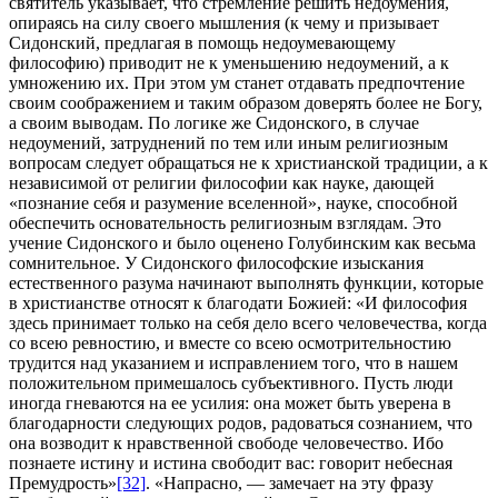
святитель указывает, что стремление решить недоумения,
опираясь на силу своего мышления (к чему и призывает
Сидонский, предлагая в помощь недоумевающему
философию) приводит не к уменьшению недоумений, а к
умножению их. При этом ум станет отдавать предпочтение
своим соображением и таким образом доверять более не Богу,
а своим выводам. По логике же Сидонского, в случае
недоумений, затруднений по тем или иным религиозным
вопросам следует обращаться не к христианской традиции, а к
независимой от религии философии как науке, дающей
«познание себя и разумение вселенной», науке, способной
обеспечить основательность религиозным взглядам. Это
учение Сидонского и было оценено Голубинским как весьма
сомнительное. У Сидонского философские изыскания
естественного разума начинают выполнять функции, которые
в христианстве относят к благодати Божией: «И философия
здесь принимает только на себя дело всего человечества, когда
со всею ревностию, и вместе со всею осмотрительностию
трудится над указанием и исправлением того, что в нашем
положительном примешалось субъективного. Пусть люди
иногда гневаются на ее усилия: она может быть уверена в
благодарности следующих родов, радоваться сознанием, что
она возводит к нравственной свободе человечество. Ибо
познаете истину и истина свободит вас: говорит небесная
Премудрость»
[32]
. «Напрасно, — замечает на эту фразу