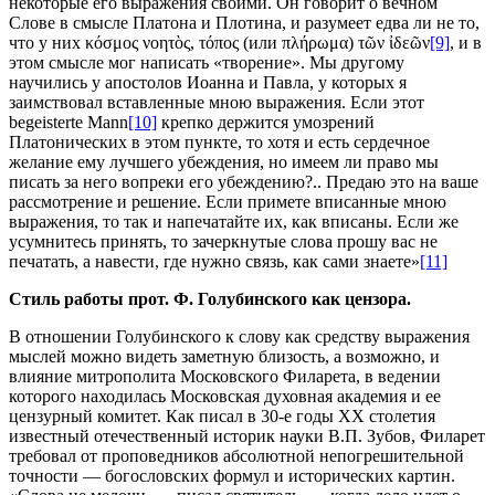
некоторые его выражения своими. Он говорит о вечном
Слове в смысле Платона и Плотина, и разумеет едва ли не то,
что у них κόσμος νοητὸς, τόπος (или πλήρωμα) τῶν ἰδεῶν
[9]
, и в
этом смысле мог написать «творение». Мы другому
научились у апостолов Иоанна и Павла, у которых я
заимствовал вставленные мною выражения. Если этот
begeisterte Mann
[10]
крепко держится умозрений
Платонических в этом пункте, то хотя и есть сердечное
желание ему лучшего убеждения, но имеем ли право мы
писать за него вопреки его убеждению?.. Предаю это на ваше
рассмотрение и решение. Если примете вписанные мною
выражения, то так и напечатайте их, как вписаны. Если же
усумнитесь принять, то зачеркнутые слова прошу вас не
печатать, а навести, где нужно связь, как сами знаете»
[11]
Стиль работы прот. Ф. Голубинского как цензора.
В отношении Голубинского к слову как средству выражения
мыслей можно видеть заметную близость, а возможно, и
влияние митрополита Московского Филарета, в ведении
которого находилась Московская духовная академия и ее
цензурный комитет. Как писал в 30-е годы XX столетия
известный отечественный историк науки В.П. Зубов, Филарет
требовал от проповедников абсолютной непогрешительной
точности — богословских формул и исторических картин.