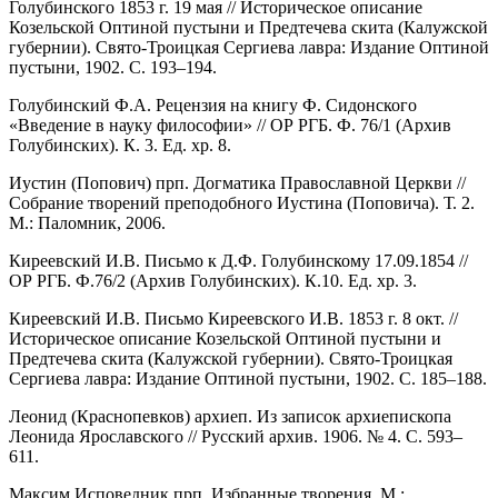
Голубинского 1853 г. 19 мая // Историческое описание
Козельской Оптиной пустыни и Предтечева скита (Калужской
губернии). Свято-Троицкая Сергиева лавра: Издание Оптиной
пустыни, 1902. С. 193–194.
Голубинский Ф.А. Рецензия на книгу Ф. Сидонского
«Введение в науку философии» // ОР РГБ. Ф. 76/1 (Архив
Голубинских). К. 3. Ед. хр. 8.
Иустин (Попович) прп. Догматика Православной Церкви //
Собрание творений преподобного Иустина (Поповича). Т. 2.
М.: Паломник, 2006.
Киреевский И.В. Письмо к Д.Ф. Голубинскому 17.09.1854 //
ОР РГБ. Ф.76/2 (Архив Голубинских). К.10. Ед. хр. 3.
Киреевский И.В. Письмо Киреевского И.В. 1853 г. 8 окт. //
Историческое описание Козельской Оптиной пустыни и
Предтечева скита (Калужской губернии). Свято-Троицкая
Сергиева лавра: Издание Оптиной пустыни, 1902. С. 185–188.
Леонид (Краснопевков) архиеп. Из записок архиепископа
Леонида Ярославского // Русский архив. 1906. № 4. С. 593–
611.
Максим Исповедник прп. Избранные творения. М.: