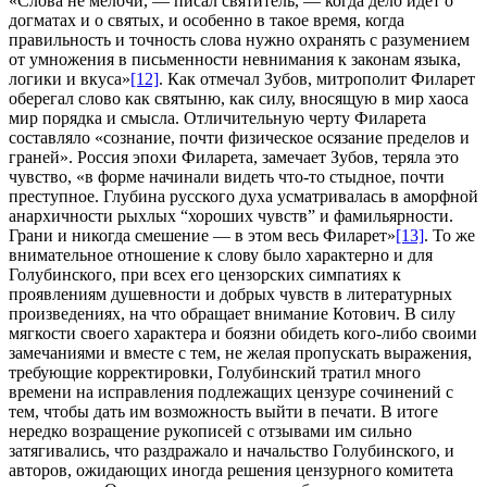
«Слова не мелочи, — писал святитель, — когда дело идет о
догматах и о святых, и особенно в такое время, когда
правильность и точность слова нужно охранять с разумением
от умножения в письменности невнимания к законам языка,
логики и вкуса»
[12]
. Как отмечал Зубов, митрополит Филарет
оберегал слово как святыню, как силу, вносящую в мир хаоса
мир порядка и смысла. Отличительную черту Филарета
составляло «сознание, почти физическое осязание пределов и
граней». Россия эпохи Филарета, замечает Зубов, теряла это
чувство, «в форме начинали видеть что-то стыдное, почти
преступное. Глубина русского духа усматривалась в аморфной
анархичности рыхлых “хороших чувств” и фамильярности.
Грани и никогда смешение — в этом весь Филарет»
[13]
. То же
внимательное отношение к слову было характерно и для
Голубинского, при всех его цензорских симпатиях к
проявлениям душевности и добрых чувств в литературных
произведениях, на что обращает внимание Котович. В силу
мягкости своего характера и боязни обидеть кого-либо своими
замечаниями и вместе с тем, не желая пропускать выражения,
требующие корректировки, Голубинский тратил много
времени на исправления подлежащих цензуре сочинений с
тем, чтобы дать им возможность выйти в печати. В итоге
нередко возращение рукописей с отзывами им сильно
затягивались, что раздражало и начальство Голубинского, и
авторов, ожидающих иногда решения цензурного комитета