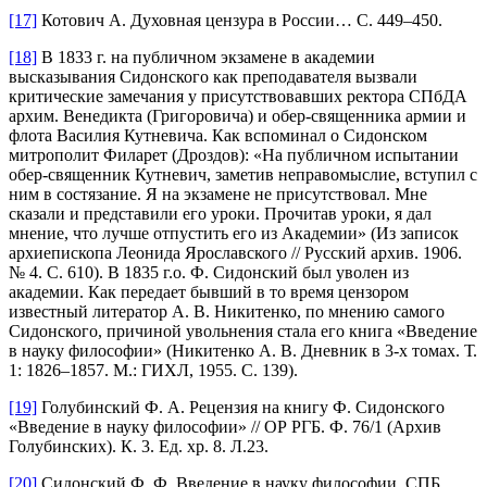
[17]
Котович А. Духовная цензура в России… С. 449–450.
[18]
В 1833 г. на публичном экзамене в академии
высказывания Сидонского как преподавателя вызвали
критические замечания у присутствовавших ректора СПбДА
архим. Венедикта (Григоровича) и обер-священника армии и
флота Василия Кутневича. Как вспоминал о Сидонском
митрополит Филарет (Дроздов): «На публичном испытании
обер-священник Кутневич, заметив неправомыслие, вступил с
ним в состязание. Я на экзамене не присутствовал. Мне
сказали и представили его уроки. Прочитав уроки, я дал
мнение, что лучше отпустить его из Академии» (Из записок
архиепископа Леонида Ярославского // Русский архив. 1906.
№ 4. С. 610). В 1835 г.о. Ф. Сидонский был уволен из
академии. Как передает бывший в то время цензором
известный литератор А. В. Никитенко, по мнению самого
Сидонского, причиной увольнения стала его книга «Введение
в науку философии» (Никитенко А. В. Дневник в 3-х томах. Т.
1: 1826–1857. М.: ГИХЛ, 1955. С. 139).
[19]
Голубинский Ф. А. Рецензия на книгу Ф. Сидонского
«Введение в науку философии» // ОР РГБ. Ф. 76/1 (Архив
Голубинских). К. 3. Ед. хр. 8. Л.23.
[20]
Сидонский Ф. Ф. Введение в науку философии. СПБ.,