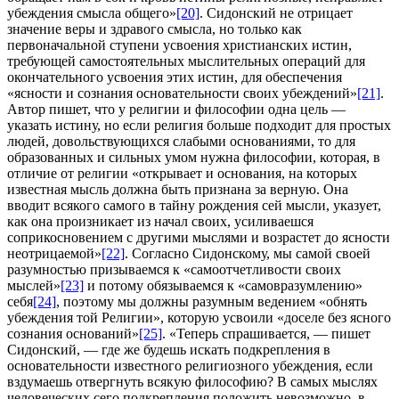
убеждения смысла общего»
[20]
. Сидонский не отрицает
значение веры и здравого смысла, но только как
первоначальной ступени усвоения христианских истин,
требующей самостоятельных мыслительных операций для
окончательного усвоения этих истин, для обеспечения
«ясности и сознания основательности своих убеждений»
[21]
.
Автор пишет, что у религии и философии одна цель —
указать истину, но если религия больше подходит для простых
людей, довольствующихся слабыми основаниями, то для
образованных и сильных умом нужна философии, которая, в
отличие от религии «открывает и основания, на которых
известная мысль должна быть признана за верную. Она
вводит всякого самого в тайну рождения сей мысли, указует,
как она произникает из начал своих, усиливаешся
соприкосновением с другими мыслями и возрастет до ясности
неотрицаемой»
[22]
. Согласно Сидонскому, мы самой своей
разумностью призываемся к «самоотчетливости своих
мыслей»
[23]
и потому обязываемся к «самовразумлению»
себя
[24]
, поэтому мы должны разумным ведением «обнять
убеждения той Религии», которую усвоили «доселе без ясного
сознания оснований»
[25]
. «Теперь спрашивается, — пишет
Сидонский, — где же будешь искать подкрепления в
основательности известного религиозного убеждения, если
вздумаешь отвергнуть всякую философию? В самых мыслях
человеческих сего подкрепления положить невозможно, в