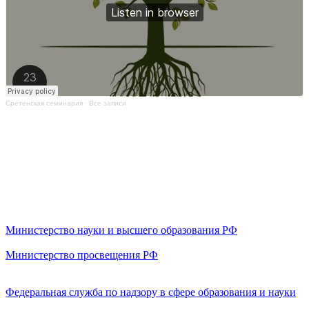
Сретенская семинария
·
Все записи
Министерство науки и высшего образования РФ
Министерство просвещения РФ
Федеральная служба по надзору в сфере образования и науки