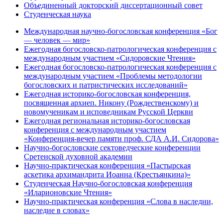
Объединенный докторский диссертационный совет
Студенческая наука
Международная научно-богословская конференция «Бог
— человек — мир»
Ежегодная богословско-патрологическая конференция с
международным участием «Сидоровские Чтения»
Ежегодная богословско-патрологическая конференция с
международным участием «Проблемы методологии
богословских и патристических исследований»
Ежегодная историко-богословская конференция,
посвященная архиеп. Никону (Рождественскому) и
новомученикам и исповедникам Русской Церкви
Ежегодная региональная историко-богословская
конференция с международным участием
«Конференция-вечер памяти проф. СДА А.И. Сидорова»
Научно-богословские сектоведческие конференции
Сретенской духовной академии
Научно-практическая конференция «Пастырская
аскетика архимандрита Иоанна (Крестьянкина)»
Студенческая Научно-богословская конференция
«Иларионовские Чтения»
Научно-практическая конференция «Cлова в наследии,
наследие в словах»