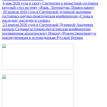
6 мая 2026 года в скиту Сретенского монастыря состоялся
круглый стол на тему «Язык. Литература. Православие»
29 апреля 2026 года в Сретенской духовной академии
состоялась научно-практическая конференция «Слова в
наследии, наследие в словах»
23 апреля 2026 года в Сретенской Духовной Академии
прошла Седьмая историко-богословская конференция,
посвященная архиепископу Никону (Рождественскому) и
новомученикам и исповедникам Русской Церкви