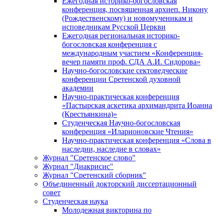
Ежегодная историко-богословская
конференция, посвященная архиеп. Никону
(Рождественскому) и новомученикам и
исповедникам Русской Церкви
Ежегодная региональная историко-
богословская конференция с
международным участием «Конференция-
вечер памяти проф. СДА А.И. Сидорова»
Научно-богословские сектоведческие
конференции Сретенской духовной
академии
Научно-практическая конференция
«Пастырская аскетика архимандрита Иоанна
(Крестьянкина)»
Студенческая Научно-богословская
конференция «Иларионовские Чтения»
Научно-практическая конференция «Cлова в
наследии, наследие в словах»
Журнал "Сретенское слово"
Журнал "Диакрисис"
Журнал "Сретенский сборник"
Объединенный докторский диссертационный
совет
Студенческая наука
Молодежная викторина по