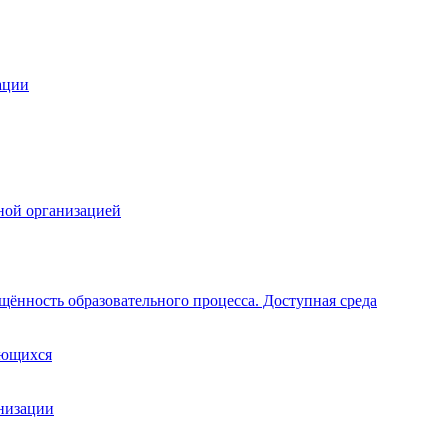
ации
ной организацией
щённость образовательного процесса. Доступная среда
ающихся
анизации