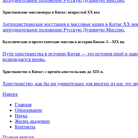
затруднительное положение Русскую Духовную Миссию.
Христианские миссионеры в Китае: непростой XX век
Антихристианские восстания и массовые казни в Китае XX век
затруднительное положение Русскую Духовную Миссию.
Католические и протестантские миссии в истории Китая: I―XIX вв.
Пути христианства в истории Китая ― это история проб и оши
возрождается вновь.
Христианство в Китае: с времён апостольских до XIX в.
Христианство, как бы ни удивительно для многих из нас это зв
Наверх
Главная
Образование
Наука
Жизнь академии
Контакты
Полная версия