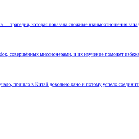
а ― трагедия, которая показала сложные взаимоотношения запад
бок, совершённых миссионерами, и их изучение поможет избежа
учало, пришло в Китай довольно рано и потому успело соединить