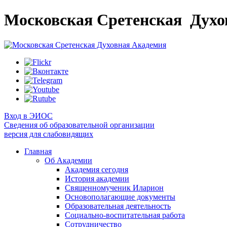
Московская Сретенская
Духо
Вход в ЭИОС
Сведения об образовательной организации
версия для слабовидящих
Главная
Об Академии
Академия сегодня
История академии
Священномученик Иларион
Основополагающие документы
Образовательная деятельность
Социально-воспитательная работа
Сотрудничество