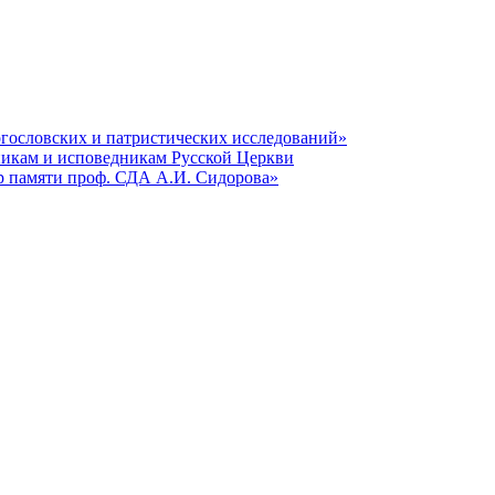
гословских и патристических исследований»
никам и исповедникам Русской Церкви
р памяти проф. СДА А.И. Сидорова»