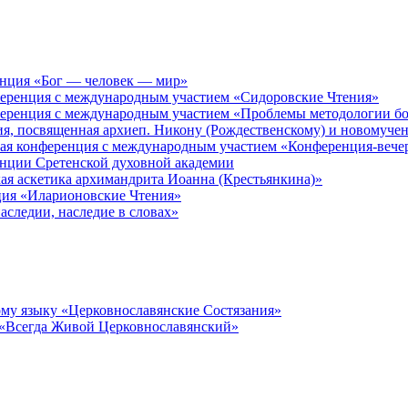
енция «Бог — человек — мир»
ференция с международным участием «Сидоровские Чтения»
ференция с международным участием «Проблемы методологии бо
ия, посвященная архиеп. Никону (Рождественскому) и новомуче
кая конференция с международным участием «Конференция-вече
енции Сретенской духовной академии
ая аскетика архимандрита Иоанна (Крестьянкина)»
ция «Иларионовские Чтения»
аследии, наследие в словах»
му языку «Церковнославянские Состязания»
 «Всегда Живой Церковнославянский»