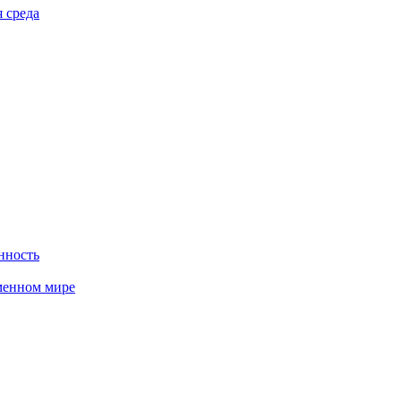
 среда
нность
менном мире