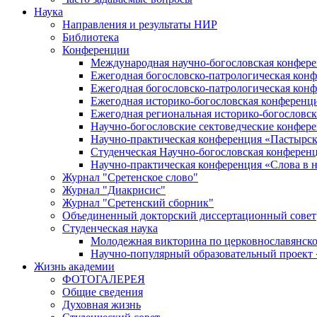
Наука
Направления и результаты НИР
Библиотека
Конференции
Международная научно-богословская конфер
Ежегодная богословско-патрологическая кон
Ежегодная богословско-патрологическая кон
Ежегодная историко-богословская конференц
Ежегодная региональная историко-богословс
Научно-богословские сектоведческие конфер
Научно-практическая конференция «Пастырск
Студенческая Научно-богословская конферен
Научно-практическая конференция «Cлова в н
Журнал "Сретенское слово"
Журнал "Диакрисис"
Журнал "Сретенский сборник"
Объединенный докторский диссертационный совет
Студенческая наука
Молодежная викторина по церковнославянско
Научно-популярный образовательный проект
Жизнь академии
ФОТОГАЛЕРЕЯ
Общие сведения
Духовная жизнь