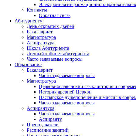
Электронная информационно-образовательная
Контакты
Обратная связь
Абитуриенту
День открытых дверей
Бакалавриат
Магистратура
Аспирантура
Школа Абитуриента
Личный кабинет абитуриента
Часто задаваемые вопросы
Образование
Бакалавриат
Часто задаваемые вопросы
Магистратура
Церковнославянский язык: история и совреме
История древней Церкви
Пастырское душепопечение и миссия в совре
Часто задаваемые вопросы
Аспирантура
Часто задаваемые вопросы
Аспиранту
Преподаватели
Расписание занятий
Часто задаваемые вопросы