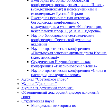
Ежегодная историко-богословская
конференция, посвященная архиеп. Никону
(Рождественскому) и новомученикам и
исповедникам Русской Церкви
Ежегодная региональная историко-
богословская конференция с
международным участием «Конференция-
вечер памяти проф. СДА А.И. Сидорова»
Научно-богословские сектоведческие
конференции Сретенской духовной
академии
Научно-практическая конференция
«Пастырская аскетика архимандрита Иоанна
(Крестьянкина)»
Студенческая Научно-богословская
конференция «Иларионовские Чтения»
Научно-практическая конференция «Cлова в
наследии, наследие в словах»
Журнал "Сретенское слово"
Журнал "Диакрисис"
Журнал "Сретенский сборник"
Объединенный докторский диссертационный
совет
Студенческая наука
Молодежная викторина по