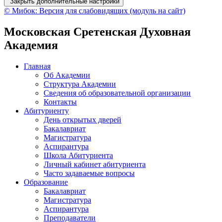
Закрыть дополнительные настройки
© Мибок: Версия для слабовидящих (модуль на сайт)
Московская Сретенская Духовная
Академия
Главная
Об Академии
Структура Академии
Сведения об образовательной организации
Контакты
Абитуриенту
День открытых дверей
Бакалавриат
Магистратура
Аспирантура
Школа Абитуриента
Личный кабинет абитуриента
Часто задаваемые вопросы
Образование
Бакалавриат
Магистратура
Аспирантура
Преподаватели