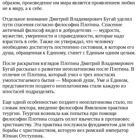
образом, произведение им мира является проявлением любви
не к миру, а к себе.
Отдельное внимание Дмитрий Владимирович Бугай уделил
пути спасения согласно философии Плотина. Спасение
античный философ видел в добродетелях — мудрости,
мужестве, умеренности и справедливости, которые надо
взрастить в себе. Также он утверждал, что человеку
необходимо достигнуть постепенно состояния, в котором его
душа, обращенная к Единому, станет с Единым одним целым.
После раскрытия взглядов Плотина Дмитрий Владимирович
Бугай рассказал о развитии неоплатонизма после Плотина. В
отличие от Плотина, который учил о трех ипостасях
умопостигаемого бытия — Мировой душе, Уме и Едином,
представители позднего неоплатонизма стали каждую из
ипостасей подразделять.
Еще одной особенностью позднего неоплатонизма стало, по
словам лектора, введение философом Ямвлихом практики
теургии. Теургия возникла как попытка при помощи
философии Плотина создать оплот язычества в противовес
христианству. Эта практика послужила фундаментом для той
борьбы с христианством, которую вел римский император
Юлиан Отступник.