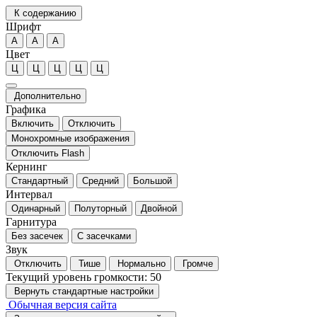
К содержанию
Шрифт
А
А
А
Цвет
Ц
Ц
Ц
Ц
Ц
Дополнительно
Графика
Включить
Отключить
Монохромные изображения
Отключить Flash
Кернинг
Стандартный
Средний
Большой
Интервал
Одинарный
Полуторный
Двойной
Гарнитура
Без засечек
С засечками
Звук
Отключить
Тише
Нормально
Громче
Текущий уровень громкости:
50
Вернуть стандартные настройки
Обычная версия сайта