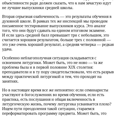
объективности ради должен сказать, что к нам зачастую идут
не лучшие выпускники средней школы.
Вторая серьезная озабоченность — это результаты обучения в
духовной школе. В рамках тех же инспекций мы проводим
письменное тестирование выпускников курса. Это аналог
того, что они будут сдавать на едином итоговом экзамене.
И если здесь средний балл превышает три с небольшим, это
считается хорошим результатом, больше трех с половиной —
это уже очень хороший результат, а средняя четверка — редкая
удача.
Особенно неблагополучная ситуация складывается с
освоением литургики. Может быть, это не ново — та же
проблема была и в первой половине ХIX столетия:
преподаватели и в ту пору свидетельствовали, что есть разрыв
между практической литургикой и тем, что проходят на
занятиях.
Но в настоящее время все же непонятно: если семинаристы
участвуют в богослужениях во ­время обучения, если есть
практика, есть послушания и общая включенность в
литургическую жизнь, почему литургика усваивается плохо?
Ищем пути преодоления такой ситуации, стараемся
переформатировать программу предмета. Может быть, это