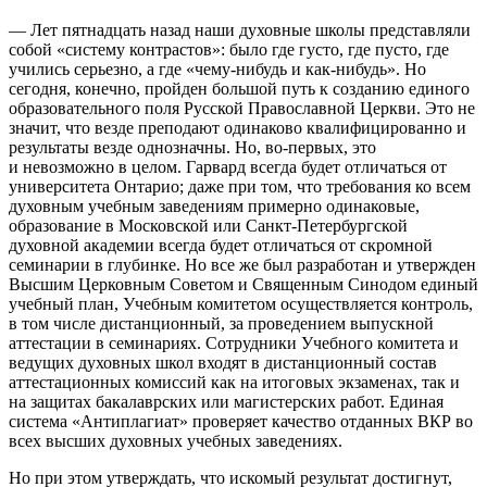
— Лет пятнадцать назад наши духовные школы представляли
собой «систему контрастов»: было где густо, где пусто, где
учились серьезно, а где «чему-нибудь и как-нибудь». Но
сегодня, конечно, пройден большой путь к созданию единого
образовательного поля Русской Православной Церкви. Это не
значит, что везде преподают одинаково квалифицированно и
результаты везде однозначны. Но, во-первых, это
и невозможно в целом. Гарвард всегда будет отличаться от
университета Онтарио; даже при том, что требования ко всем
духовным учебным заведениям примерно одинаковые,
образование в Мос­ковской или Санкт-Петербургской
духовной академии всегда будет отличаться от скромной
семинарии в глубинке. Но все же был разработан и утвержден
Высшим Церковным Советом и Священным Синодом единый
учебный план, Учебным комитетом осуществляется контроль,
в том числе дистанционный, за проведением выпускной
аттестации в семинариях. Сотрудники Учебного комитета и
ведущих духовных школ входят в дистанционный состав
аттестационных комиссий как на итоговых экзаменах, так и
на защитах бакалаврских или магистерских работ. Единая
система «Антиплагиат» проверяет качество отданных ВКР во
всех высших духовных учебных заведениях.
Но при этом утверждать, что искомый результат достигнут,