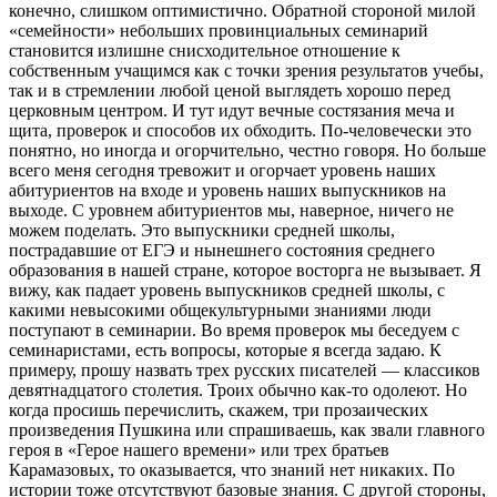
конечно, слишком оптимистично. Обратной стороной милой
«семейности» небольших провинциальных семинарий
становится излишне снисходительное отношение к
собственным учащимся как с точки зрения результатов учебы,
так и в стремлении любой ценой выглядеть хорошо перед
церковным центром. И тут идут вечные состязания меча и
щита, проверок и способов их обходить. По-человечески это
понятно, но иногда и огорчительно, честно говоря. Но больше
всего меня сегодня тревожит и огорчает уровень наших
абитуриентов на входе и уровень наших выпускников на
выходе. С уровнем абитуриентов мы, наверное, ничего не
можем поделать. Это выпускники средней школы,
пострадавшие от ЕГЭ и нынешнего состояния среднего
образования в нашей стране, которое восторга не вызывает. Я
вижу, как падает уровень выпускников средней школы, с
какими невысокими общекультурными знаниями люди
поступают в семинарии. Во время проверок мы беседуем с
семинаристами, есть вопросы, которые я всегда задаю. К
примеру, прошу назвать трех русских писателей — классиков
девятнадцатого столетия. Троих обычно как-то одолеют. Но
когда просишь перечислить, скажем, три прозаических
произведения Пушкина или спрашиваешь, как звали главного
героя в «Герое нашего времени» или трех братьев
Карамазовых, то оказывается, что знаний нет никаких. По
истории тоже отсутствуют базовые знания. С другой стороны,