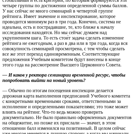
стобалльный и есть критерии, по которым формируются эти
четыре группы по достижении определенной суммы баллов.
У нас сейчас не много семинарий в четвертой группе
рейтинга. Имеет значение и инспектирование, которое
проводится минимум раз в три года. Конечно, система не
идеальна, есть и пострадавшие, те, кто ближе к началу
исследования находятся. Но мы сейчас думаем над
укрупнением шага. То есть стои́т задача сделать изменение
рейтинга не ежегодным, а раз в два или в три года, когда вся
совокупность семинарий просмотрена, с тем чтобы сделать
все же этот переход единовременным. Соответствующие
предложения Учебным комитетом будут внесены в конце
этого года на рассмотрение Высшего Церковного Совета.
— И каков у ректора семинарии временной ресурс, чтобы
попробовать выйти на новый уровень?
— Обычно по итогам посещения инспекции делается
дорожная карта выполнения предписаний Учебного комитета
с конкретными временными сроками, ответственными за
исполнение и определенными показателями; это тоже может
влиять на рейтинг. Что-то ведь можно проверить
документально. Не было правильно оформленных документов
на общежитие, но позже их прислали — значит, в этом
отношении балл изменился на позитивный. В целом сейчас
уже многое меняется в лучшую сторону, а когда мы начинали,