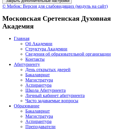
Закрыть дополнительные настройки
© Мибок: Версия для слабовидящих (модуль на сайт)
Московская Сретенская Духовная
Академия
Главная
Об Академии
Структура Академии
Сведения об образовательной организации
Контакты
Абитуриенту
День открытых дверей
Бакалавриат
Магистратура
Аспирантура
Школа Абитуриента
Личный кабинет абитуриента
Часто задаваемые вопросы
Образование
Бакалавриат
Магистратура
Аспирантура
Преподаватели