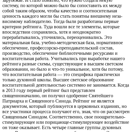
зарубежье. И стало понятно, что нужно создать некую
систему, по которой можно было бы сопоставить их между
собой таким образом, чтобы качество и соотносительная
ценность каждого могли бы стать понятны внешнему неза­
висимому наблюдателю. Тогда были разработаны первые
критерии рейтинга. Туда вошли все те элементы, которые
впоследствии сохранялись, хотя и неоднократно
перерабатывались, уточнялись, переоценивались. Это
материальная база, учебно-методическая база, нормативное
обеспечение, профессорско-преподавательский состав,
производство, обеспечение библиотечными ресурсами и
воспитательная работа. Учитывались при выработке нашего
рейтинга разные схемы, существующие в высшем светском
образовании, но было и что-то уникальное, хотя бы потому,
что воспитательная работа — это специфика практически
только духовной школы. Высшее светское образование
воспитательной деятельностью системно не занимается. Когда
в 2013 году первый рейтинг был представлен
священноначалию, он получил одобрение Святейшего
Патриарха и Священного Синода. Рейтинг не является
документом, который публикуется в церковных изданиях, но
все участники процесса получают его, зная, что он рассмотрен
Священным Синодом. Соответственно, свое поощрительно-
стимулирующее или порицающе-стимулирующее воздействие
он тоже оказывает. Есть четыре главные группы духовных