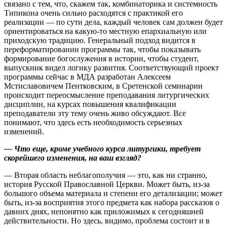
связано с тем, что, скажем так, комбинаторика и системность
Типикона очень сильно расходятся с практикой его
реализации — по сути дела, каждый человек сам должен будет
ориентироваться на какую-то местную епархиальную или
приходскую традицию. Генеральный подход видится в
переформатировании программы так, чтобы показывать
формирование богослужения в истории, чтобы студент,
выпускник видел логику развития. Соответствующий проект
программы сейчас в МДА разработан Алексеем
Мстиславовичем Пентковским, в Сретенской семинарии
происходит переосмысление преподавания литургических
дисциплин, на курсах повышения квалификации
преподаватели эту тему очень живо обсуждают. Все
понимают, что здесь есть необходимость серьезных
изменений.
— Что еще, кроме учебного курса литургики, требует
скорейшего изменения, на ваш взгляд?
— Вторая область неблагополучия — это, как ни странно,
история Русской Православной Церкви. Может быть, из-за
большого объема материала и степени его детализации; может
быть, из-за восприятия этого предмета как набора рассказов о
давних днях, непонятно как приложимых к сегодняшней
действительности. Но здесь, видимо, проблема состоит и в