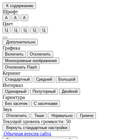
К содержанию
Шрифт
А
А
А
Цвет
Ц
Ц
Ц
Ц
Ц
Дополнительно
Графика
Включить
Отключить
Монохромные изображения
Отключить Flash
Кернинг
Стандартный
Средний
Большой
Интервал
Одинарный
Полуторный
Двойной
Гарнитура
Без засечек
С засечками
Звук
Отключить
Тише
Нормально
Громче
Текущий уровень громкости:
50
Вернуть стандартные настройки
Обычная версия сайта