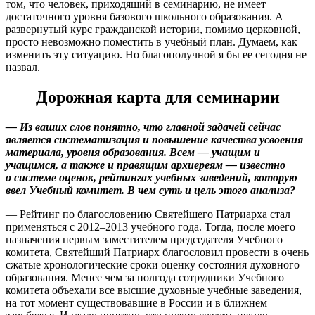
том, что человек, приходящий в семинарию, не имеет
достаточного уровня базового школьного образования. А
развернутый курс гражданской истории, помимо церковной,
просто невозможно поместить в учебный план. Думаем, как
изменить эту ситуацию. Но благополучной я бы ее сегодня не
назвал.
Дорожная карта для семинарии
— Из ваших слов понятно, что главной задачей сейчас
является систематизация и повышение качества усвоения
материала, уровня образования. Всем — учащим и
учащимся, а также и правящим архиереям — известно
о системе оценок, рейтингах учебных ­заведений, ­которую
ввел Учебный комитет. В чем суть и цель этого анализа?
— Рейтинг по благословению Святейшего Пат­риарха стал
применяться с 2012–2013 учебного года. Тогда, после моего
назначения первым заместителем председателя Учебного
комитета, Святейший Патриарх благословил провести в очень
сжатые хронологические сроки оценку состояния духовного
образования. Менее чем за полгода сотрудники Учебного
комитета объехали все высшие духовные учебные заведения,
на тот момент существовавшие в России и в ближнем