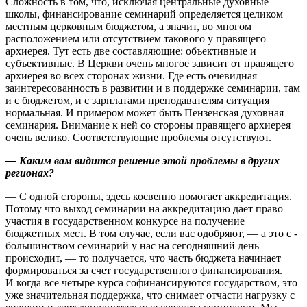
Сложность в том, что, исключая центральные духовные
школы, финансирование семинарий определяется целиком
местным церковным бюджетом, а значит, во многом
расположением или отсутствием такового у правящего
архиерея. Тут есть две составляющие: объективные и
субъективные. В Церкви очень многое зависит от правящего
архиерея во всех сторонах жизни. Где есть очевидная
заинтересованность в развитии и в поддержке семинарии, там
и с бюджетом, и с зарплатами преподавателям ситуация
нормальная. И примером может быть Пензенская духовная
семинария. Внимание к ней со стороны правящего ­архиерея
очень велико. Соответствующие проблемы отсутствуют.
— Каким вам видится решение этой проблемы в других
регионах?
— С одной стороны, здесь косвенно помогает аккредитация.
Потому что выход семинарии на аккредитацию дает право
участия в государственном конкурсе на получение
бюджетных мест. В том случае, если вас одобряют, — а это с ­
большинством семинарий у нас на сегодня­шний день
происходит, — то получается, что часть бюджета начинает
формироваться за счет государственного финансирования.
И когда все четыре курса софинансируются государством, это
уже значительная поддержка, что снимает отчасти нагрузку с