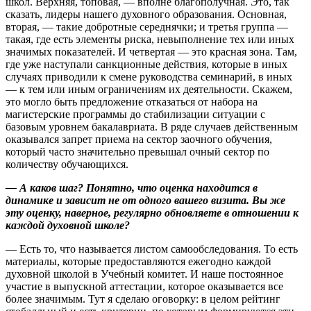
школ. Верхняя, топовая, — вполне благополучная. Это, так
сказать, лидеры нашего духовного образования. Основная,
вторая, — такие добротные середнячки; и третья группа —
такая, где есть элементы риска, невыполнение тех или иных
значимых показателей. И четвертая — это красная зона. Там,
где уже наступали санкционные действия, которые в иных
случаях приводили к смене руководства семинарий, в иных
— к тем или иным ограничениям их деятельности. Скажем,
это могло быть предложение отказаться от набора на
магистерские программы до стабилизации ситуации с
базовым уровнем бакалавриата. В ряде случаев действенным
оказывался запрет приема на сектор заочного обучения,
который часто значительно превышал очный сектор по
количеству обучающихся.
— А каков шаг? Понятно, что оценка находится в
динамике и зависит не от одного вашего визита. Вы же
эту оценку, наверное, регулярно обновляете в отношении к
каждой духовной школе?
— Есть то, что называется листом самообследования. То есть
материалы, которые предоставляются ежегодно каждой
духовной школой в Учебный комитет. И наше постоянное
участие в выпускной аттестации, которое оказывается все
более значимым. Тут я сделаю оговорку: в целом рейтинг