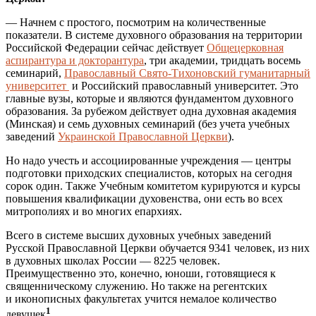
— Начнем с простого, посмотрим на количественные
показатели. В системе духовного образо­вания на территории
Российской Федерации сейчас действует
Общецерковная
аспирантура и докторантура
, три академии, тридцать восемь
семинарий,
Православный Свято-Тихоновский гуманитарный
университет
и Российский православный университет. Это
главные вузы, которые и являются фундаментом духовного
образования. За рубежом действует одна духовная академия
(Минская) и семь духовных семинарий (без учета учебных
заведений
Украинской Православной Церкви
).
Но надо учесть и ассоциированные учреждения — центры
подготовки приходских специалистов, которых на сегодня
сорок один. Также Учебным комитетом курируются и курсы
повышения квалификации духовенства, они есть во всех
митрополиях и во многих епархиях.
Всего в системе высших духовных учебных заведений
Русской Православной Церкви ­обучается 9341 человек, из них
в духовных школах России — 8225 человек.
Преимущественно это, конечно, юноши, готовящиеся к
священническому служению. Но также на регентских
и иконописных факультетах учится немалое количество
1
девушек
.