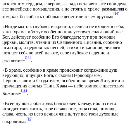
искренним сердцем, с верою, — надо оставлять все свои дела,
все житейские помышления, а не стоять в храме, размышляя о
[16]
том, как бы собрать побольше денег или о чем другом»
.
«Нигде мы так глубоко, искренно, всецело не входим в себя,
как в храме, ибо тут особенно присутствует спасающий нас
Бог, действует особенно Его благодать; тут при помощи
церкви, молитв, чтений из Священного Писания, особенно
псалтири, и церковных песней, стихир и канонов, человек
познает себя во всей наготе, свое глубокое падение и
[17]
растление»
.
«В храме, особенно в храме происходит сопряжение душ
верующих, ищущих Бога, с своим Первообразом,
Первоначалом и Создателем, особенно во время Литургии и
причащения святых Таин. Храм — небо земное с престолом
[18]
Божиим»
.
«Всей душой люби храм, благоговей к нему, ибо из него
исходит твоя жизнь, твое освящение, твоя сила, помощь,
слава, честь, из него вечная жизнь, тут все твои духовные
[19]
сокровища»
.