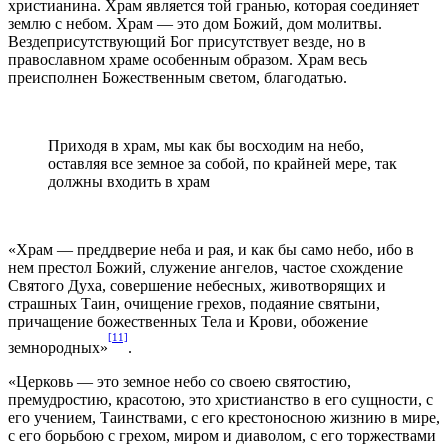
христианина. Храм является той гранью, которая соединяет
землю с небом. Храм — это дом Божий, дом молитвы.
Вездеприсутствующий Бог присутствует везде, но в
православном храме особенным образом. Храм весь
преисполнен Божественным светом, благодатью.
Приходя в храм, мы как бы восходим на небо,
оставляя все земное за собой, по крайней мере, так
должны входить в храм
«Храм — преддверие неба и рая, и как бы само небо, ибо в
нем престол Божий, служение ангелов, частое схождение
Святого Духа, совершение небесных, животворящих и
страшных Таин, очищение грехов, подаяние святыни,
причащение божественных Тела и Крови, обожение
[11]
земнородных»
.
«Церковь — это земное небо со своею святостию,
премудростию, красотою, это христианство в его сущности, с
его учением, Таинствами, с его крестоносною жизнию в мире,
с его борьбою с грехом, миром и диаволом, с его торжествами