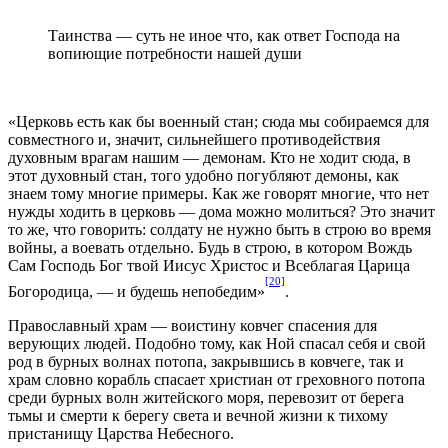
Таинства — суть не иное что, как ответ Господа на
вопиющие потребности нашей души
«Церковь есть как бы военный стан; сюда мы собираемся для
совместного и, значит, сильнейшего противодействия
духовным врагам нашим — демонам. Кто не ходит сюда, в
этот духовный стан, того удобно погубляют демоны, как
знаем тому многие примеры. Как же говорят многие, что нет
нужды ходить в церковь — дома можно молиться? Это значит
то же, что говорить: солдату не нужно быть в строю во время
войны, а воевать отдельно. Будь в строю, в котором Вождь
Сам Господь Бог твой Иисус Христос и Всеблагая Царица
[20]
Богородица, — и будешь непобедим»
.
Православный храм — воистину ковчег спасения для
верующих людей. Подобно тому, как Ной спасал себя и свой
род в бурных волнах потопа, закрывшись в ковчеге, так и
храм словно корабль спасает христиан от греховного потопа
среди бурных волн житейского моря, перевозит от берега
тьмы и смерти к берегу света и вечной жизни к тихому
пристанищу Царства Небесного.