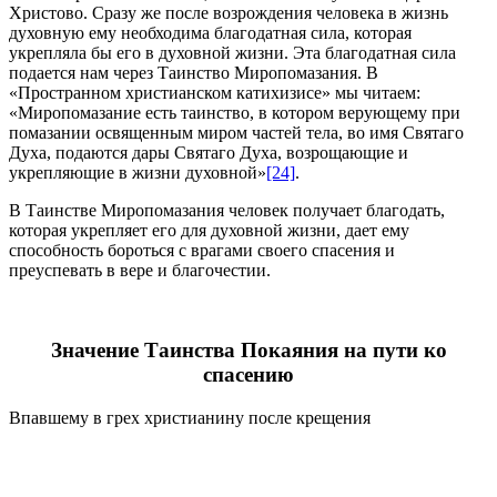
Христово. Сразу же после возрождения человека в жизнь
духовную ему необходима благодатная сила, которая
укрепляла бы его в духовной жизни. Эта благодатная сила
подается нам через Таинство Миропомазания. В
«Пространном христианском катихизисе» мы читаем:
«Миропомазание есть таинство, в котором верующему при
помазании освященным миром частей тела, во имя Святаго
Духа, подаются дары Святаго Духа, возрощающие и
укрепляющие в жизни духовной»
[24]
.
В Таинстве Миропомазания человек получает благодать,
которая укрепляет его для духовной жизни, дает ему
способность бороться с врагами своего спасения и
преуспевать в вере и благочестии.
Значение Таинства Покаяния на пути ко
спасению
Впавшему в грех христианину после крещения