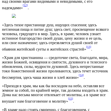
над своими врагами видимыми и невидимыми, с его
[12]
надеждами»
.
«Здесь тихое пристанище душ, ищущих спасения; здесь
нетленная пища и питие душ; здесь свет, просвещение всякого
человека, грядущего в мир. Здесь, в храме, человек узнает
истинное благородство своей души, цену жизни и ее цель,
или свое назначение; здесь отрезвляется душой своей от
[13]
обаяния житейской суеты и житейских страстей»
.
«Храм для христианина — средоточие света, благодати, мира,
жизни Божией, освящения и святости, духовного и телесного
обновления, силы, мудрости духовной. Здесь непрестанные
токи божественной жизни проливаются, здесь течет источник
[14]
бессмертия, здесь чаша жизни и хлеб жизни»
.
«Приходя в храм, мы как бы восходим на небо, оставляя все
земное за собой, по крайней мере, так должны входить в храм.
Дома нас весьма многое отвлекает от молитвы, а в храме все
[15]
внушает нам благоговение и молитву»
.
«В храме надо стоять смиренно, с благоговением, с