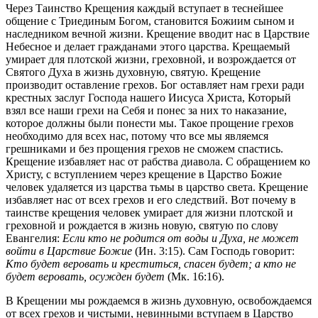
Через Таинство Крещения каждый вступает в теснейшее
общение с Триединым Богом, становится Божиим сыном и
наследником вечной жизни. Крещение вводит нас в Царствие
Небесное и делает гражданами этого царства. Крещаемый
умирает для плотской жизни, греховной, и возрождается от
Святого Духа в жизнь духовную, святую. Крещение
производит оставление грехов. Бог оставляет нам грехи ради
крестных заслуг Господа нашего Иисуса Христа, Который
взял все наши грехи на Себя и понес за них то наказание,
которое должны были понести мы. Такое прощение грехов
необходимо для всех нас, потому что все мы являемся
грешниками и без прощения грехов не сможем спастись.
Крещение избавляет нас от рабства диавола. С обращением ко
Христу, с вступлением через крещение в Царство Божие
человек удаляется из царства тьмы в царство света. Крещение
избавляет нас от всех грехов и его следствий. Вот почему в
таинстве крещения человек умирает для жизни плотской и
греховной и рождается в жизнь новую, святую по слову
Евангелия:
Если кто не родится от воды и Духа, не может
войти в Царствие Божие
(Ин. 3:15). Сам Господь говорит:
Кто будет веровать и креститься, спасен будет; а кто не
будет веровать, осужден будет
(Мк. 16:16).
В Крещении мы рождаемся в жизнь духовную, освобождаемся
от всех грехов и чистыми, невинными вступаем в Царство