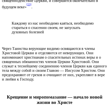
священнодействие Церкви, и совершится окончательно в
[23]
будущем веке»
.
Каждому из нас необходимо каяться, необходимо
стараться о спасении своем, не запускать
духовных болезней
Через Таинства верующие видимо освящаются в члены
Христовой Церкви и отделяются от неверующих. Они
напоминают христианам о спасительных истинах веры и о
священных обязанностях членов Церкви Христовой. Они
служат к теснейшему соединению членов Церкви как единого
тела между собой и своим Главою — Иисусом Христом. Они
предохраняют от грехов и очищают от них, укрепляют в вере
и любви к Господу.
Крещение и миропомазание
—
начало новой
жизни во Христе