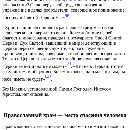
их спасении? Свою веру, свой труд, свое покаяние,
упражнение в делах добродетели, совершенное повиновение
[8]
Господу и Святой Церкви Его»
.
«Христос пришел обновить растлевшее грехом естество
человеческое и вверил это величайшее действие Своей
благости, милосердия, правды и премудрости Своей Святой
Церкви. Дух Святой, вышедший в мир и действующий в
Церкви через священнослужителей, богослужение,
проповедь, таинства, совершает это обновление непрестанно.
Только в Церкви заключается эта обновительная сила; вне
[9]
Церкви ее нет и быть не может»
. «Кто не в Церкви, тот не
со Христом, и общения с Богом ни здесь, на земле, ни там, на
[10]
небе, иметь не будет»
.
Без Церкви, установленной Самим Господом Иисусом
Христом, нет спасения.
Православный храм
—
место спасения человека
Православный храм занимает особое место в жизни каждого