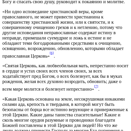
Богу и спасать свою душу, руководит к покаянию и молитве.
«Ни одно исповедание христианской веры, кроме
православного, не может привести христианина к
совершенству христианской жизни, или к святости, и к
совершенному очищению грехов и к нетлению, потому что
другие исповедания неправославные содержат истину в
неправде, примешали суемудрие и ложь к истине и не
обладают теми богодарованными средствами к очищению,
освящению, возрождению, обновлению, которыми обладает
[6]
православная Церковь»
.
«Святая Церковь, как любвеобильная мать, непрестанно носит
в сердце и устах своих всех членов своих, за всех
ходатайствует пред Богом, о всех болезнует, как бы в муках
рождения, желая всех духовно возродить, обновить; даже о
[7]
всем мире молится и болезнует непрестанно»
.
«Какая Церковь основана на земле, несокрушимая никакими
силами ада, крепость и твердыня, в которой могут быть
безопасны от борца все истинно верующие и приверженные к
этой Церкви. Какие даны таинства спасительные! Какие и
сколь многие орудия разумные и проводники благодати
Божией поставлены в этой Церкви для людей! Но что же
люди должны принести Господу за многие Его попечения о