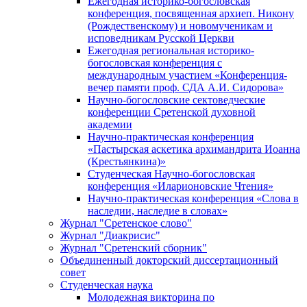
Ежегодная историко-богословская
конференция, посвященная архиеп. Никону
(Рождественскому) и новомученикам и
исповедникам Русской Церкви
Ежегодная региональная историко-
богословская конференция с
международным участием «Конференция-
вечер памяти проф. СДА А.И. Сидорова»
Научно-богословские сектоведческие
конференции Сретенской духовной
академии
Научно-практическая конференция
«Пастырская аскетика архимандрита Иоанна
(Крестьянкина)»
Студенческая Научно-богословская
конференция «Иларионовские Чтения»
Научно-практическая конференция «Cлова в
наследии, наследие в словах»
Журнал "Сретенское слово"
Журнал "Диакрисис"
Журнал "Сретенский сборник"
Объединенный докторский диссертационный
совет
Студенческая наука
Молодежная викторина по