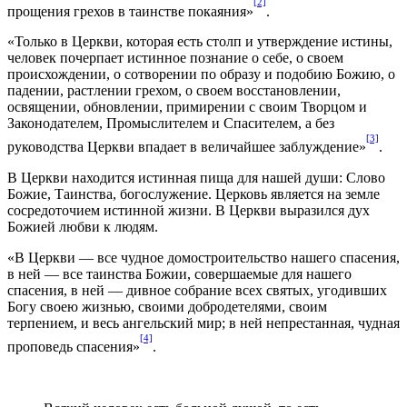
[2]
прощения грехов в таинстве покаяния»
.
«Только в Церкви, которая есть столп и утверждение истины,
человек почерпает истинное познание о себе, о своем
происхождении, о сотворении по образу и подобию Божию, о
падении, растлении грехом, о своем восстановлении,
освящении, обновлении, примирении с своим Творцом и
Законодателем, Промыслителем и Спасителем, а без
[3]
руководства Церкви впадает в величайшее заблуждение»
.
В Церкви находится истинная пища для нашей души: Слово
Божие, Таинства, богослужение. Церковь является на земле
сосредоточием истинной жизни. В Церкви выразился дух
Божией любви к людям.
«В Церкви — все чудное домостроительство нашего спасения,
в ней — все таинства Божии, совершаемые для нашего
спасения, в ней — дивное собрание всех святых, угодивших
Богу своею жизнью, своими добродетелями, своим
терпением, и весь ангельский мир; в ней непрестанная, чудная
[4]
проповедь спасения»
.