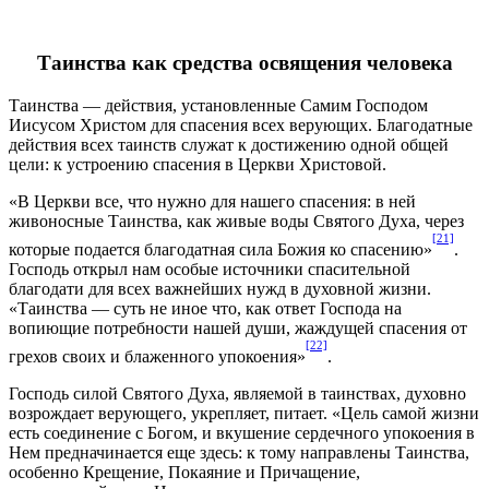
Таинства как средства освящения человека
Таинства — действия, установленные Самим Господом
Иисусом Христом для спасения всех верующих. Благодатные
действия всех таинств служат к достижению одной общей
цели: к устроению спасения в Церкви Христовой.
«В Церкви все, что нужно для нашего спасения: в ней
живоносные Таинства, как живые воды Святого Духа, через
[21]
которые подается благодатная сила Божия ко спасению»
.
Господь открыл нам особые источники спасительной
благодати для всех важнейших нужд в духовной жизни.
«Таинства — суть не иное что, как ответ Господа на
вопиющие потребности нашей души, жаждущей спасения от
[22]
грехов своих и блаженного упокоения»
.
Господь силой Святого Духа, являемой в таинствах, духовно
возрождает верующего, укрепляет, питает. «Цель самой жизни
есть соединение с Богом, и вкушение сердечного упокоения в
Нем предначинается еще здесь: к тому направлены Таинства,
особенно Крещение, Покаяние и Причащение,