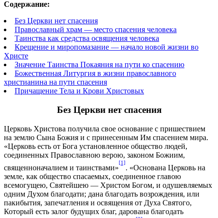
Содержание:
Без Церкви нет спасения
Православный храм — место спасения человека
Таинства как средства освящения человека
Крещение и миропомазание — начало новой жизни во
Христе
Значение Таинства Покаяния на пути ко спасению
Божественная Литургия в жизни православного
христианина на пути спасения
Причащение Тела и Крови Христовых
Без Церкви нет спасения
Церковь Христова получила свое основание с пришествием
на землю Сына Божия и с принесенным Им спасением мира.
«Церковь есть от Бога установленное общество людей,
соединенных Православною верою, законом Божиим,
[1]
священноначалием и таинствами»
. «Основана Церковь на
земле, как общество спасаемых, соединенное главою
всемогущею, Святейшею — Христом Богом, и одушевляемых
одним Духом благодати; дана благодать возрождения, или
пакибытия, запечатления и освящения от Духа Святого,
Который есть залог будущих благ, дарована благодать