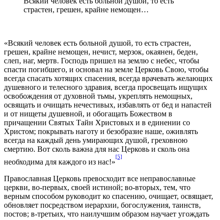
Всякий человек есть больной душой, то есть
страстен, грешен, крайне немощен…
«Всякий человек есть больной душой, то есть страстен,
грешен, крайне немощен, нечист, мерзок, окаянен, беден,
слеп, наг, мертв. Господь пришел на землю с небес, чтобы
спасти погибшего, и основал на земле Церковь Свою, чтобы
всегда спасать хотящих спасения, всегда врачевать желающих
душевного и телесного здравия, всегда просвещать ищущих
освобождения от духовной тьмы, укреплять немощных,
освящать и очищать нечестивых, избавлять от бед и напастей
и от нищеты душевной, и обогащать Божеством в
причащении Святых Тайн Христовых и в единении со
Христом; покрывать наготу и безобразие наше, оживлять
всегда на каждый день умирающих душой, греховною
смертию. Вот сколь важна для нас Церковь и сколь она
[5]
необходима для каждого из нас!»
Православная Церковь превосходит все неправославные
церкви, во-первых, своей истиной; во-вторых, тем, что
верным способом руководит ко спасению, очищает, освящает,
обновляет посредством иерархии, богослужения, таинств,
постов; в-третьих, что наилучшим образом научает угождать