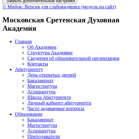
Закрыть дополнительные настройки
© Мибок: Версия для слабовидящих (модуль на сайт)
Московская Сретенская Духовная
Академия
Главная
Об Академии
Структура Академии
Сведения об образовательной организации
Контакты
Абитуриенту
День открытых дверей
Бакалавриат
Магистратура
Аспирантура
Школа Абитуриента
Личный кабинет абитуриента
Часто задаваемые вопросы
Образование
Бакалавриат
Магистратура
Аспирантура
Преподаватели