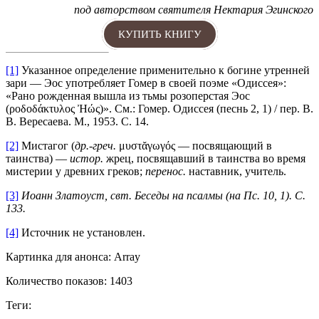
под авторством святителя Нектария Эгинского
КУПИТЬ КНИГУ
[1]
Указанное определение применительно к богине утренней
зари — Эос употребляет Гомер в своей поэме «Одиссея»:
«Рано рожденная вышла из тьмы розоперстая Эос
(ροδοδάκτυλος Ἠώς)». См.: Гомер. Одиссея (песнь 2, 1) / пер. В.
В. Вересаева. М., 1953. С. 14.
[2]
Мистагог (
др.-греч.
μυστᾰγωγός — посвящающий в
таинства) —
истор.
жрец, посвящавший в таинства во время
мистерии у древних греков;
перенос.
наставник, учитель.
[3]
Иоанн Златоуст, свт. Беседы на псалмы (на Пс. 10, 1). С.
133.
[4]
Источник не установлен.
Картинка для анонса: Array
Количество показов: 1403
Теги: