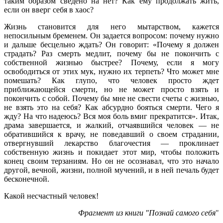
таким образом сведено на нет? Как ему продолжать жить,
если он вверг себя в хаос?
Жизнь становится для него мытарством, кажется
непосильным бременем. Он задается вопросом: почему нужно
и дальше бесцельно ждать? Он говорит: «Почему я должен
страдать? Раз смерть медлит, почему бы не покончить с
собственной жизнью быстрее? Почему, если я могу
освободиться от этих мук, нужно их терпеть? Что может мне
помешать? Как глупо, что человек просто ждет
приближающейся смерти, но не может просто взять и
покончить с собой. Почему бы мне не свести счеты с жизнью,
не взять это на себя? Как абсурдно бояться смерти. Чего я
жду? На что надеюсь? Вся моя боль вмиг прекратится». Итак,
драма завершается, и жалкий, отчаявшийся человек — не
обратившийся к врачу, не поведавший о своем страдании,
отвергнувший лекарство благочестия — проклинает
собственную жизнь и покидает этот мир, чтобы положить
конец своим терзаниям. Но он не осознавал, что это начало
другой, вечной, жизни, полной мучений, и в ней печаль будет
бесконечной.
Какой несчастный человек!
Фрагмент из книги "Познай самого себя
"