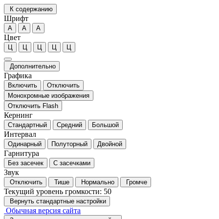
К содержанию
Шрифт
А
А
А
Цвет
Ц
Ц
Ц
Ц
Ц
Дополнительно
Графика
Включить
Отключить
Монохромные изображения
Отключить Flash
Кернинг
Стандартный
Средний
Большой
Интервал
Одинарный
Полуторный
Двойной
Гарнитура
Без засечек
С засечками
Звук
Отключить
Тише
Нормально
Громче
Текущий уровень громкости:
50
Вернуть стандартные настройки
Обычная версия сайта