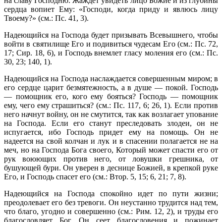
на славу Господню. Жаждет увидеть лицо Божие и из глубины
сердца вопиет Ему: «Господи, когда приду и явлюсь лицу
Твоему?» (см.: Пс. 41, 3).
Надеющийся на Господа будет призывать Всевышнего, чтобы
войти в святилище Его и подивиться чудесам Его (см.: Пс. 72,
17; Сир. 18, 6), и Господь внемлет гласу моления его (см.: Пс.
30, 23; 140, 1).
Надеющийся на Господа наслаждается совершенным миром; в
его сердце царит безмятежность, а в душе — покой. Господь
— помощник его, кого ему бояться? Господь — помощник
ему, чего ему страшиться? (см.: Пс. 117, 6; 26, 1). Если против
него начнут войну, он не смутится, так как возлагает упование
на Господа. Если его станут преследовать злодеи, он не
испугается, ибо Господь придет ему на помощь. Он не
надеется на свой колчан и лук и в спасении полагается не на
меч, но на Господа Бога своего, Который может спасти его от
рук воюющих против него, от ловушки грешника, от
бушующей бури. Он уверен в деснице Божией, в крепкой руке
Его, и Господь спасет его (см.: Втор. 5, 15; 6, 21; 7, 8).
Надеющийся на Господа спокойно идет по пути жизни;
преодолевает его без тревоги. Он неустанно трудится над тем,
что благо, угодно и совершенно (см.: Рим. 12, 2), и труды его
благословляет Бог. Он сеет благословения и пожинает