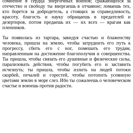
сомнение в сердца энергичных воинов; сражающихся за
отечество и свободу ты ввергаешь в отчаяние; ломаешь тех,
кто борется за добродетель, а стоящих за справедливость,
красоту, благость и науку обращаешь в предателей и
дезертиров, потом предаешь их — их всех — врагам как
пленников.
Ты появилась из тартара, завидуя счастью и блаженству
человека, пришла на землю, чтобы затруднить его путь к
прогрессу, сбить его с ног, помешать его трудам,
направленным на достижение благополучия и совершенства.
Ты пришла, чтобы связать его душевные и физические силы,
парализовать действия, чтобы погубить его и заставить
исчезнуть; ты пришла, чтобы излить на людей потоки
скорбей, печалей и горестей, чтобы потопить усеянную
цветами землю в море слез. Ибо ты сожалеешь о человеческом
счастье и воюешь против радости.