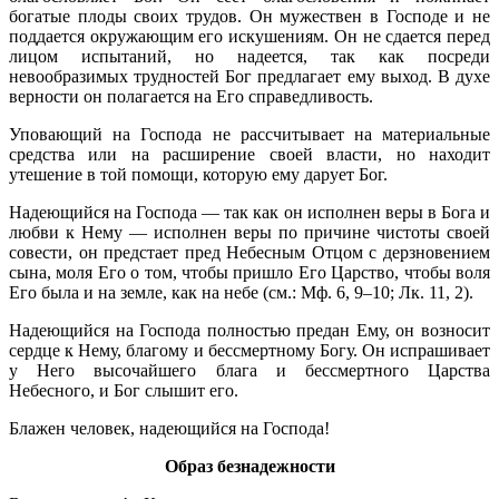
богатые плоды своих трудов. Он мужествен в Господе и не
поддается окружающим его искушениям. Он не сдается перед
лицом испытаний, но надеется, так как посреди
невообразимых трудностей Бог предлагает ему выход. В духе
верности он полагается на Его справедливость.
Уповающий на Господа не рассчитывает на материальные
средства или на расширение своей власти, но находит
утешение в той помощи, которую ему дарует Бог.
Надеющийся на Господа — так как он исполнен веры в Бога и
любви к Нему — исполнен веры по причине чистоты своей
совести, он предстает пред Небесным Отцом с дерзновением
сына, моля Его о том, чтобы пришло Его Царство, чтобы воля
Его была и на земле, как на небе (см.: Мф. 6, 9–10; Лк. 11, 2).
Надеющийся на Господа полностью предан Ему, он возносит
сердце к Нему, благому и бессмертному Богу. Он испрашивает
у Него высочайшего блага и бессмертного Царства
Небесного, и Бог слышит его.
Блажен человек, надеющийся на Господа!
Образ безнадежности