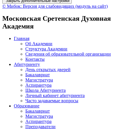
Закрыть дополнительные настройки
© Мибок: Версия для слабовидящих (модуль на сайт)
Московская Сретенская Духовная
Академия
Главная
Об Академии
Структура Академии
Сведения об образовательной организации
Контакты
Абитуриенту
День открытых дверей
Бакалавриат
Магистратура
Аспирантура
Школа Абитуриента
Личный кабинет абитуриента
Часто задаваемые вопросы
Образование
Бакалавриат
Магистратура
Аспирантура
Преподаватели