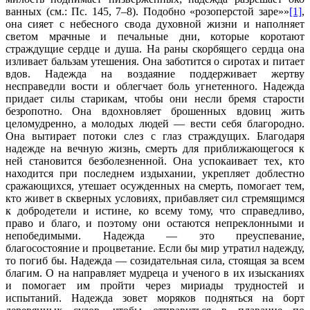
ванных (см.: Пс. 145, 7–8). Подобно «розоперстой заре»»
[1]
,
она сияет с небесного свода духовной жизни и наполняет
светом мрачные и печальные дни, которые коротают
страждущие сердце и душа. На раны скорбящего сердца она
изливает бальзам утешения. Она заботится о сиротах и питает
вдов. Надежда на воздаяние поддерживает жертву
несправедли вости и облегчает боль угнетенного. Надежда
придает силы старикам, чтобы они несли бремя старости
безропотно. Она вдохновляет брошенных вдовиц жить
целомудренно, а молодых людей — вести себя благородно.
Она вытирает потоки слез с глаз страждущих. Благодаря
надежде на вечную жизнь, смерть для приближающегося к
ней становится безболезненной. Она успокаивает тех, кто
находится при последнем издыхании, укрепляет доблестно
сражающихся, утешает осужденных на смерть, помогает тем,
кто живет в скверных условиях, прибавляет сил стремящимся
к добродетели и истине, ко всему тому, что справедливо,
право и благо, и поэтому они остаются непреклонными и
непобедимыми. Надежда — это преуспевание,
благосостояние и процветание. Если бы мир утратил надежду,
то погиб бы. Надежда — созидательная сила, стоящая за всем
благим. О на направляет мудреца и ученого в их изысканиях
и помогает им пройти через мириады трудностей и
испытаний. Надежда зовет моряков подняться на борт