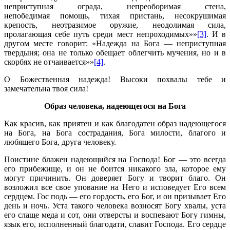
неприступная ограда, непреоборимая стена,
непобедимая помощь, тихая пристань, несокрушимая
крепость, неотразимое оружие, неодолимая сила,
пролагающая себе путь среди мест непроходимых»»
[3]
. И в
другом месте говорит: «Надежда на Бога — неприступная
твердыня; она не только обещает облегчить мучения, но и в
скорбях не отчаивается»»
[4]
.
О Божественная надежда! Высоки похвалы тебе и
замечательна твоя сила!
Образ человека, надеющегося на Бога
Как красив, как приятен и как благодатен образ надеющегося
на Бога, на Бога сострадания, Бога милости, благого и
любящего Бога, друга человеку.
Поистине блажен надеющийся на Господа! Бог — это всегда
его прибежище, и он не боится никакого зла, которое ему
могут причинить. Он доверяет Богу и творит благо. Он
возложил все свое упование на Него и исповедует Его всем
сердцем. Гос подь — его гордость, его Бог, и он призывает Его
день и ночь. Уста такого человека возносят Богу хвалы, уста
его слаще меда и сот, они отверсты и воспевают Богу гимны,
язык его, исполненный благодати, славит Господа. Его сердце