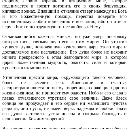
сторону, словно корабль в штормовом море, которое
поднимается и грозит потопить его в своих бушующих,
кипящих волнах. Впавший в отчаяние отверг надежду на Бога
и Его Божественную помощь, перестал доверять Его
исполненному любви попечению и всесилию, ибо он отверг
веру в Бога и неотделимую от нее любовь к Нему.
Отчаивающийся кажется живым, но уже умер, поскольку
потерял нить, связывавшую его с этим миром. Он утратил
чуткость души, позволявшую чувствовать дары этого мира и
доставляемое ими наслаждение. Его душа более не находит
ничего прекрасного в этом благодатном мире, в котором
царит Божественная мудрость, благость, сила и который
купается в их милостях.
Утонченная красота мира, окружающего такого человека,
более не веселит его. Ликование и счастье,
распространившиеся по всему творению, озаряющие царство
жизни сиянием, не приносят ему радости. Небо и его слава в
глазах отчаявшегося утратили свое величие. Даже блеск
солнца не пробуждает в его сердце ни малейшего чувства
радости, оно пусто, не имеет веры, надежды и любви. Глаза
его души застелила густая пелена и сокрыла благодать и
великолепие Божиих творений.
Вся природа радуется; лишь отчаявшийся посреди всеобщего