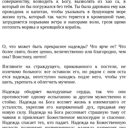
совершенству, возводить к Богу, вызволять из хао са, в
который он бы погружался без тебя. Ты была дарована ему как
проводник и капитан, чтобы указывать в бушующем море
жизни путь, который так часто теряется в кромешной тьме,
затрудняется порывами ветра и напорами волн, грозя щими
потопить моряка и кренящийся корабль.
О, что может быть прекраснее надежды? Что ярче ее? Что
более свято, более ценно, величественно или благородно, чем
она? Воистину, ничто!
Взгляните на страждущего, прикованного к постели, не
излечимо больного: все оставили его, но рядом с ним оста
ется надежда, неотступно находясь подле него, чтобы уте
шить, укрепить и облегчить мучение.
Надежда ободряет малодушные сердца, так что они
противостоят одному испытанию за другим мужественно и
стойко. Надежда на Бога вселяет жизнь в изнемогшего от
усталости, укрепляя его напряженный дух, придавая ему
новую силу. Надежда на Бога рассеивает страшную тьму от
чаяния и привлекает Божественное милосердие и спасение.
Надежда спасает тех, кто падает. Надежда на Божественную
милость поднимает низверженных; надежда разрешает око