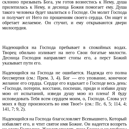
склонно призывать Бога, ум готов вознестись к Нему, душа
прилепилась к Нему, и десница Божия помогает ему. Душа
такого человека будет хвалиться о Господе. Он молит Господа
и получает от Него по прошениям своего сердца. Он ищет и
обретает желаемое. Он стучит, и ему открываются двери
милосердия.
Надеющийся на Господа пребывает в спокойных водах.
Творец обильно изливает на него Свои богатые милости.
Десница Господня направляет стопы его, а перст Божий
указывает пути его.
Надеющийся на Господа не ошибается. Надежда его полна
бессмертия (см.: Прем. 3, 4). Бог — его упование, конечное
желание его сердца. Сердце его вздыхает о Господе весь день:
«Господи, потерпи, восстани, поспеши, приди и избави душу
мою от испытаний, изведи душу мою из плена! Я буду
исповедовать Тебя всем сердцем моим, о, Господи. Слова уст
моих я буду произносить во имя Твое!» (см.: Пс. 6, 5; 114, 4;
141, 7; 9, 2).
Надеющийся на Господа благословляет Всевышнего, Который
избавляет его, и чтит святое имя Божие. Он надеется воззреть