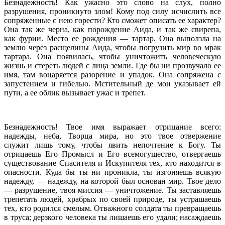
Безнадежность! Как ужасно это слово на слух, полно
разрушения, проникнуто злом! Кому под силу исчислить все
сопряженные с нею горести? Кто сможет описать ее характер?
Она так же черна, как порождение Аида, и так же свирепа,
как фурии. Место ее рождения — тартар. Она выползла на
землю через расщелины Аида, чтобы погрузить мир во мрак
тартара. Она появилась, чтобы уничтожить человеческую
жизнь и стереть людей с лица земли. Где бы ни прозвучало ее
имя, там воцаряется разорение и упадок. Она сопряжена с
запустением и гибелью. Мстительный де мон указывает ей
пути, а ее облик вызывает ужас и трепет.
Безнадежность! Твое имя выражает отрицание всего:
надежды, неба, Творца мира, но это твое отвержение
служит лишь тому, чтобы явить непочтение к Богу. Ты
отрицаешь Его Промысл и Его всемогущество, отвергаешь
существование Спасителя и Искупителя тех, кто находится в
опасности. Куда бы ты ни проникла, ты изгоняешь всякую
надежду, — надежду, на которой был основан мир. Твое дело
— разрушение, твоя миссия — уничтожение. Ты заставляешь
трепетать людей, храбрых по своей природе, ты устрашаешь
тех, кто родился смелым. Отважного солдата ты превращаешь
в труса; дерзкого человека ты лишаешь его удали; насаждаешь