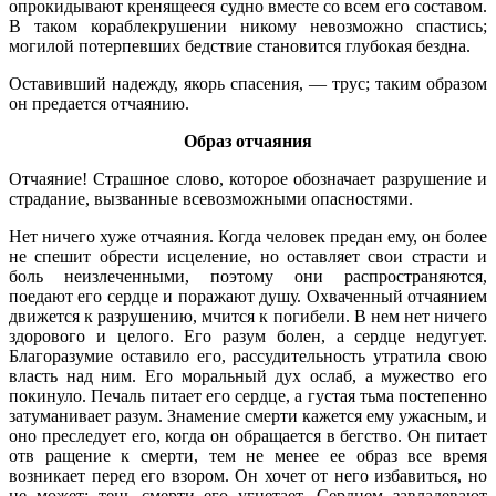
опрокидывают кренящееся судно вместе со всем его составом.
В таком кораблекрушении никому невозможно спастись;
могилой потерпевших бедствие становится глубокая бездна.
Оставивший надежду, якорь спасения, — трус; таким образом
он предается отчаянию.
Образ отчаяния
Отчаяние! Страшное слово, которое обозначает разрушение и
страдание, вызванные всевозможными опасностями.
Нет ничего хуже отчаяния. Когда человек предан ему, он более
не спешит обрести исцеление, но оставляет свои страсти и
боль неизлеченными, поэтому они распространяются,
поедают его сердце и поражают душу. Охваченный отчаянием
движется к разрушению, мчится к погибели. В нем нет ничего
здорового и целого. Его разум болен, а сердце недугует.
Благоразумие оставило его, рассудительность утратила свою
власть над ним. Его моральный дух ослаб, а мужество его
покинуло. Печаль питает его сердце, а густая тьма постепенно
затуманивает разум. Знамение смерти кажется ему ужасным, и
оно преследует его, когда он обращается в бегство. Он питает
отв ращение к смерти, тем не менее ее образ все время
возникает перед его взором. Он хочет от него избавиться, но
не может; тень смерти его угнетает. Сердцем завладевают