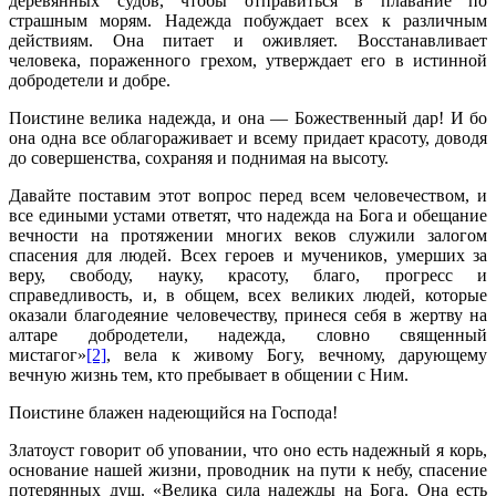
деревянных судов, чтобы отправиться в плавание по
страшным морям. Надежда побуждает всех к различным
действиям. Она питает и оживляет. Восстанавливает
человека, пораженного грехом, утверждает его в истинной
добродетели и добре.
Поистине велика надежда, и она — Божественный дар! И бо
она одна все облагораживает и всему придает красоту, доводя
до совершенства, сохраняя и поднимая на высоту.
Давайте поставим этот вопрос перед всем человечеством, и
все едиными устами ответят, что надежда на Бога и обещание
вечности на протяжении многих веков служили залогом
спасения для людей. Всех героев и мучеников, умерших за
веру, свободу, науку, красоту, благо, прогресс и
справедливость, и, в общем, всех великих людей, которые
оказали благодеяние человечеству, принеся себя в жертву на
алтаре добродетели, надежда, словно священный
мистагог»
[2]
, вела к живому Богу, вечному, дарующему
вечную жизнь тем, кто пребывает в общении с Ним.
Поистине блажен надеющийся на Господа!
Златоуст говорит об уповании, что оно есть надежный я корь,
основание нашей жизни, проводник на пути к небу, спасение
потерянных душ. «Велика сила надежды на Бога. Она есть