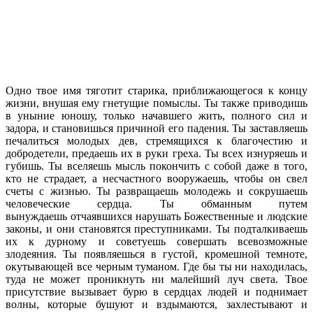
Одно твое имя тяготит старика, приближающегося к концу
жизни, внушая ему гнетущие помыслы. Ты также приводишь
в уныние юношу, только начавшего жить, полного сил и
задора, и становишься причиной его падения. Ты заставляешь
печалиться молодых дев, стремящихся к благочестию и
добродетели, предаешь их в руки греха. Ты всех изнуряешь и
губишь. Ты вселяешь мысль покончить с собой даже в того,
кто не страдает, а несчастного вооружаешь, чтобы он свел
счеты с жизнью. Ты развращаешь молодежь и сокрушаешь
человеческие сердца. Ты обманным путем
вынуждаешь отчаявшихся нарушать Божественные и людские
законы, и они становятся преступниками. Ты подталкиваешь
их к дурному и советуешь совершать всевозможные
злодеяния. Ты появляешься в густой, кромешной темноте,
окутывающей все черным туманом. Где бы ты ни находилась,
туда не может проникнуть ни малейший луч света. Твое
присутствие вызывает бурю в сердцах людей и поднимает
волны, которые бушуют и вздымаются, захлестывают и