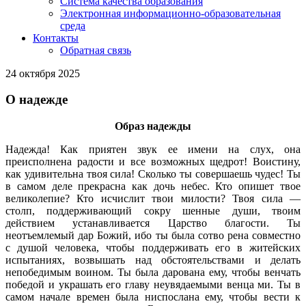
Система качества образования
Электронная информационно-образовательная
среда
Контакты
Обратная связь
24 октября 2025
О надежде
Образ надежды
Надежда! Как приятен звук ее имени на слух, она
преисполнена радости и все возможных щедрот! Воистину,
как удивительна твоя сила! Сколько ты совершаешь чудес! Ты
в самом деле прекрасна как дочь небес. Кто опишет твое
великолепие? Кто исчислит твои милости? Твоя сила —
столп, поддерживающий сокру шенные души, твоим
действием устанавливается Царство благости. Ты
неотъемлемый дар Божий, ибо ты была сотво рена совместно
с душой человека, чтобы поддерживать его в житейских
испытаниях, возвышать над обстоятельствами и делать
непобедимым воином. Ты была дарована ему, чтобы венчать
победой и украшать его главу неувядаемыми венца ми. Ты в
самом начале времен была ниспослана ему, чтобы вести к