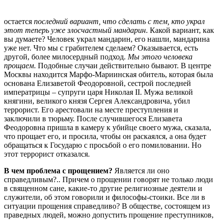
остается
последний вариант, что сделать с тем, кто украл
этот теперь уже злосчастный мандарин
. Какой вариант, как
вы думаете? Человек украл мандарин, его нашли, мандарина
уже нет. Что мы с грабителем сделаем? Оказывается, есть
другой, более милосердный подход.
Мы этого человека
прощаем
. Подобные случаи действительно бывают. В центре
Москвы находится Марфо-Мариинская обитель, которая была
основана Елизаветой Феодоровной, сестрой последней
императрицы – супруги царя Николая II. Мужа великой
княгини, великого князя Сергея Александровича, убил
террорист. Его арестовали на месте преступления и
заключили в тюрьму. После случившегося Елизавета
Феодоровна пришла в камеру к убийце своего мужа, сказала,
что прощает его, и просила, чтобы он раскаялся, а она будет
обращаться к Государю с просьбой о его помиловании. Но
этот террорист отказался.
В чем проблема с прощением?
Является ли оно
справедливым?.. Причем о прощении говорят не только люди
в священном сане, какие-то другие религиозные деятели и
служители, об этом говорили и философы-стоики. Все ли в
ситуации прощения справедливо? В обществе, состоящем из
праведных людей, можно допустить прощение преступников,