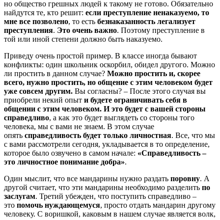
но общество грешных людей к такому не готово. Обязательно
найдутся те, кто решит:
если преступление ненаказуемо, то
мне все позволено
, то есть
безнаказанность легализует
преступления
.
Это очень важно
. Поэтому преступление в
той или иной степени должно быть наказуемо.
Приведу очень простой пример. В классе иногда бывают
конфликты: один школьник оскорбил, обидел другого. Можно
ли простить в данном случае?
Можно простить и, скорее
всего, нужно простить, но общение с этим человеком будет
уже совсем другим.
Вы согласны? – После этого случая вы
приобрели некий опыт
и будете ограничивать себя в
общении с этим человеком. И это будет с вашей стороны
справедливо
, а как это будет выглядеть со стороны того
человека, мы с вами не знаем. В этом случае
опять
справедливость будет только личностная
. Все, что мы
с вами рассмотрели сегодня, укладывается в то определение,
которое было озвучено в самом начале:
«Справедливость –
это личностное понимание добра»
.
Один мыслит, что все мандарины нужно раздать
поровну
. А
другой считает, что эти мандарины необходимо разделить
по
заслугам
. Третий убежден, что поступить справедливо –
это
помочь нуждающемуся
, просто отдать мандарин другому
человеку. С воришкой, каковым в нашем случае является волк,