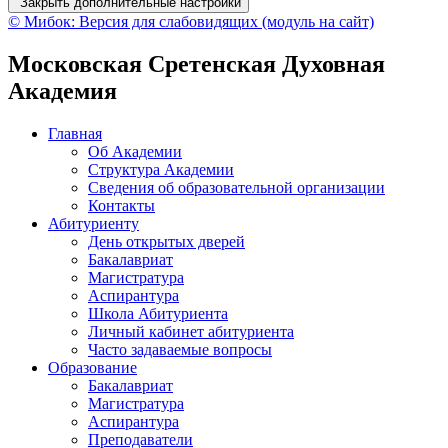
Закрыть дополнительные настройки
© Мибок: Версия для слабовидящих (модуль на сайт)
Московская Сретенская Духовная
Академия
Главная
Об Академии
Структура Академии
Сведения об образовательной организации
Контакты
Абитуриенту
День открытых дверей
Бакалавриат
Магистратура
Аспирантура
Школа Абитуриента
Личный кабинет абитуриента
Часто задаваемые вопросы
Образование
Бакалавриат
Магистратура
Аспирантура
Преподаватели