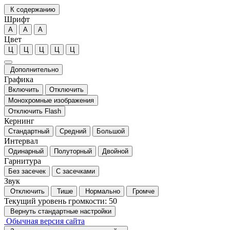
К содержанию
Шрифт
А
А
А
Цвет
Ц
Ц
Ц
Ц
Ц
Дополнительно
Графика
Включить
Отключить
Монохромные изображения
Отключить Flash
Кернинг
Стандартный
Средний
Большой
Интервал
Одинарный
Полуторный
Двойной
Гарнитура
Без засечек
С засечками
Звук
Отключить
Тише
Нормально
Громче
Текущий уровень громкости:
50
Вернуть стандартные настройки
Обычная версия сайта