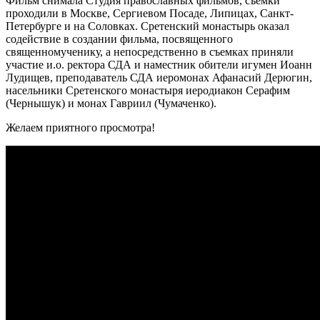
Фильм снимала Студия православных фильмов, съемки
проходили в Москве, Сергиевом Посаде, Липицах, Санкт-
Петербурге и на Соловках. Сретенский монастырь оказал
содействие в создании фильма, посвященного
священномученику, а непосредственно в съемках приняли
участие и.о. ректора СДА и наместник обители игумен Иоанн
Лудищев, преподаватель СДА иеромонах Афанасий Дерюгин,
насельники Сретенского монастыря иеродиакон Серафим
(Чернышук) и монах Гавриил (Чумаченко).
Желаем приятного просмотра!