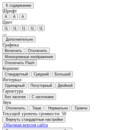
К содержанию
Шрифт
А
А
А
Цвет
Ц
Ц
Ц
Ц
Ц
Дополнительно
Графика
Включить
Отключить
Монохромные изображения
Отключить Flash
Кернинг
Стандартный
Средний
Большой
Интервал
Одинарный
Полуторный
Двойной
Гарнитура
Без засечек
С засечками
Звук
Отключить
Тише
Нормально
Громче
Текущий уровень громкости:
50
Вернуть стандартные настройки
Обычная версия сайта