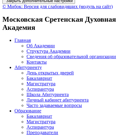
Закрыть дополнительные настройки
© Мибок: Версия для слабовидящих (модуль на сайт)
Московская Сретенская Духовная
Академия
Главная
Об Академии
Структура Академии
Сведения об образовательной организации
Контакты
Абитуриенту
День открытых дверей
Бакалавриат
Магистратура
Аспирантура
Школа Абитуриента
Личный кабинет абитуриента
Часто задаваемые вопросы
Образование
Бакалавриат
Магистратура
Аспирантура
Преподаватели