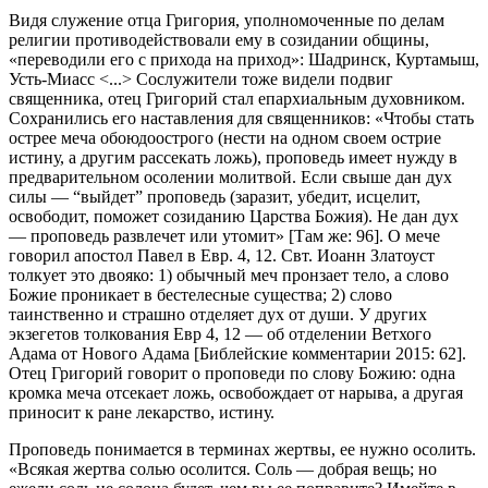
Видя служение отца Григория, уполномоченные по делам
религии противодействовали ему в созидании общины,
«переводили его с прихода на приход»: Шадринск, Куртамыш,
Усть-Миасс <...> Сослужители тоже видели подвиг
священника, отец Григорий стал епархиальным духовником.
Сохранились его наставления для священников: «Чтобы стать
острее меча обоюдоострого (нести на одном своем острие
истину, а другим рассекать ложь), проповедь имеет нужду в
предварительном осолении молитвой. Если свыше дан дух
силы — “выйдет” проповедь (заразит, убедит, исцелит,
освободит, поможет созиданию Царства Божия). Не дан дух
— проповедь развлечет или утомит» [Там же: 96]. О мече
говорил апостол Павел в Евр. 4, 12. Свт. Иоанн Златоуст
толкует это двояко: 1) обычный меч пронзает тело, а слово
Божие проникает в бестелесные существа; 2) слово
таинственно и страшно отделяет дух от души. У других
экзегетов толкования Евр 4, 12 — об отделении Ветхого
Адама от Нового Адама [Библейские комментарии 2015: 62].
Отец Григорий говорит о проповеди по слову Божию: одна
кромка меча отсекает ложь, освобождает от нарыва, а другая
приносит к ране лекарство, истину.
Проповедь понимается в терминах жертвы, ее нужно осолить.
«Всякая жертва солью осолится. Соль — добрая вещь; но