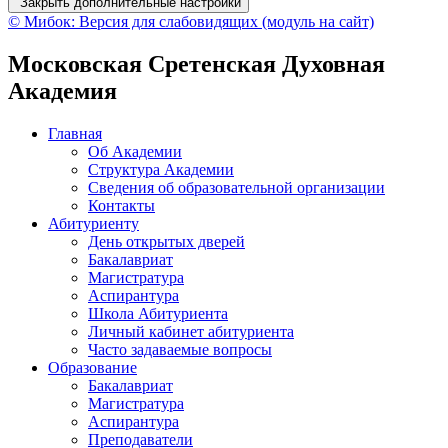
Закрыть дополнительные настройки
© Мибок: Версия для слабовидящих (модуль на сайт)
Московская Сретенская Духовная
Академия
Главная
Об Академии
Структура Академии
Сведения об образовательной организации
Контакты
Абитуриенту
День открытых дверей
Бакалавриат
Магистратура
Аспирантура
Школа Абитуриента
Личный кабинет абитуриента
Часто задаваемые вопросы
Образование
Бакалавриат
Магистратура
Аспирантура
Преподаватели