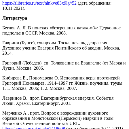
https://zlibraries.ru/text/nlnkve83x9lg//52
(дата обращения:
10.11.2021).
Литература
Беглов А. Л. В поисках «безгрешных катакомб»: Церковное
подполье в СССР. Москва, 2008.
Гавриил (Бунге), схиархим. Тоска, печаль, депрессия.
Духовное учение Евагрия Понтийского об акедии. Москва,
2014.
Григорий (Лебедев), еп. Толкование на Евангелие (от Марка и
Луки). Москва, 2006.
Кибирева Е., Пономарева О. Исповедник веры протоиерей
Григорий Пономарев. 1914–1997 гг. Жизнь, поучения, труды.
Т. 1. Москва, 2006; Т. 2. Москва, 2007.
Лавринов В., прот. Екатеринбургская епархия. События.
Люди. Храмы. Екатеринбург, 2001.
Марченко А., прот. Вопрос о возрождении духовного
образования в Молотовской (Пермской) епархии в годы
Великой Отечественной войны // URL:
https://bogoslov.ru/article/1418608
(дата обращения: 10.11.2021).