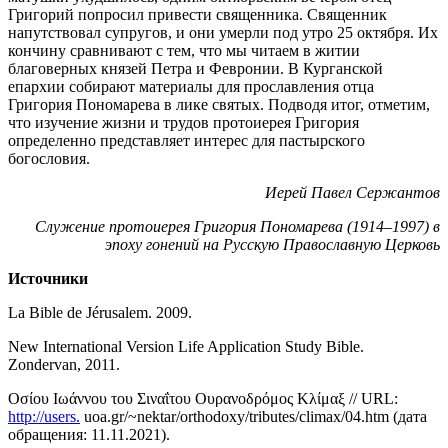
Григорий попросил привести священника. Священник
напутствовал супругов, и они умерли под утро 25 октября. Их
кончину сравнивают с тем, что мы читаем в житии
благоверных князей Петра и Февронии. В Курганской
епархии собирают материалы для прославления отца
Григория Пономарева в лике святых. Подводя итог, отметим,
что изучение жизни и трудов протоиерея Григория
определенно представляет интерес для пастырского
богословия.
Иерей Павел Сержантов
Служение протоиерея Григория Пономарева (1914–1997) в
эпоху гонений на Русскую Православную Церковь
Источники
La Bible de Jérusalem. 2009.
New International Version Life Application Study Bible.
Zondervan, 2011.
Οσίου Ιωάννου του Σιναΐτου Ουρανοδρόμος Κλίμαξ // URL:
http://users.
uoa.gr/~nektar/orthodoxy/tributes/climax/04.htm (дата
обращения: 11.11.2021).