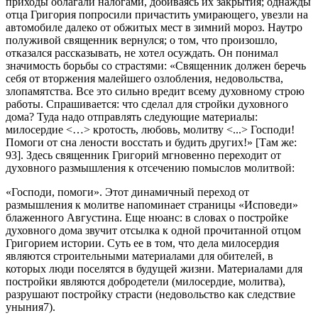
приходы облагали налогами, добиваясь их закрытия; однажды
отца Григория попросили причастить умирающего, увезли на
автомобиле далеко от обжитых мест в зимний мороз. Наутро
полуживой священник вернулся; о том, что произошло,
отказался рассказывать, не хотел осуждать. Он понимал
значимость борьбы со страстями: «Священник должен беречь
себя от вторжения малейшего озлобления, недовольства,
злопамятства. Все это сильно вредит всему духовному строю
работы. Спрашивается: что сделал для стройки духовного
дома? Туда надо отправлять следующие материалы:
милосердие <…> кротость, любовь, молитву <...> Господи!
Помоги от сна лености восстать и будить других!» [Там же:
93]. Здесь священник Григорий мгновенно переходит от
духовного размышления к отсечению помыслов молитвой:
«Господи, помоги». Этот динамичный переход от
размышления к молитве напоминает страницы «Исповеди»
блаженного Августина. Еще нюанс: в словах о постройке
духовного дома звучит отсылка к одной прочитанной отцом
Григорием истории. Суть ее в том, что дела милосердия
являются строительными материалами для обителей, в
которых люди поселятся в будущей жизни. Материалами для
постройки являются добродетели (милосердие, молитва),
разрушают постройку страсти (недовольство как следствие
уныния7).