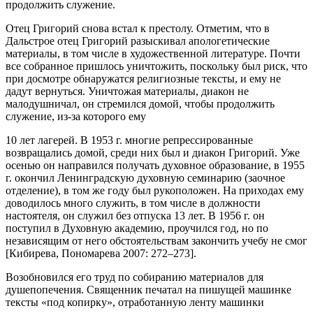
продолжить служение.
Отец Григорий снова встал к престолу. Отметим, что в
Дальстрое отец Григорий разыскивал апологетические
материалы, в том числе в художественной литературе. Почти
все собранное пришлось уничтожить, поскольку был риск, что
при досмотре обнаружатся религиозные тексты, и ему не
дадут вернуться. Уничтожая материалы, диакон не
малодушничал, он стремился домой, чтобы продолжить
служение, из-за которого ему
10 лет лагерей. В 1953 г. многие репрессированные
возвращались домой, среди них был и диакон Григорий. Уже
осенью он направился получать духовное образование, в 1955
г. окончил Ленинградскую духовную семинарию (заочное
отделение), в том же году был рукоположен. На приходах ему
доводилось много служить, в том числе в должности
настоятеля, он служил без отпуска 13 лет. В 1956 г. он
поступил в Духовную академию, проучился год, но по
независящим от него обстоятельствам закончить учебу не смог
[Кибирева, Пономарева 2007: 272–273].
Возобновился его труд по собиранию материалов для
душепопечения. Священник печатал на пишущей машинке
тексты «под копирку», отработанную ленту машинки