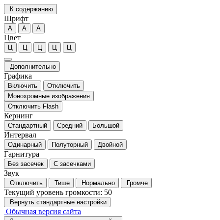
К содержанию
Шрифт
А
А
А
Цвет
Ц
Ц
Ц
Ц
Ц
Дополнительно
Графика
Включить
Отключить
Монохромные изображения
Отключить Flash
Кернинг
Стандартный
Средний
Большой
Интервал
Одинарный
Полуторный
Двойной
Гарнитура
Без засечек
С засечками
Звук
Отключить
Тише
Нормально
Громче
Текущий уровень громкости:
50
Вернуть стандартные настройки
Обычная версия сайта