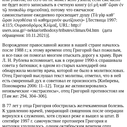
не будет всего записывать в счетную книгу (εἰ μὴ καθ’ ὥραν ἐν
τῷ πινακιδίῳ σημειοῦται), потому что ежечасное
самоиспытание ежедневно просвещает душу (Τὰ γὰρ καθ’
ὥραν λογοθέσια τὸ καθημερινὸν φωτίζουσι)» [Лествица 1997:
4:115; Ουρανοδρόμος Κλίμαξ, URL: http://
users.uoa.gr/~nektar/orthodoxy/tributes/climax/04.htm (дата
обращения: 10.11.2021)].
Возрождение православной жизни в нашей стране началось
после 1988 г.; к этому времени отец Григорий был пожилым,
и все-таки он помогал многим отыскать дорогу к храму. Врач
Л. Н. Рублева вспоминает, как в середине 1990-х спрашивала
совета у батюшки; в одном из старых календарей она
обнаружила молитву врача, которой не было в молитвословах.
Отец Григорий выслушал текст молитвы, отметил, что в ней
есть смиренный дух и советовал ее произносить [Кибирева,
Пономарева 2006: 11–12]. Тогда же активизировались
неоязыческие «экстрасенсы», отец Григорий противостоял им
[Там же: 294, 304–306].
В 77 лет у отца Григория обострилась желчекаменная болезнь.
К удивлению врачей, умирающий священник после операции
вернулся к служению, хотя служил реже и вышел за штат. В
сентябре 1997 г. самочувствие протоиерея Григория и
матушки ухудшилось, одним октябрьским вечером отец