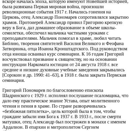
вскоре началась эпоха, которую именуют Новейшей историей,
была развязана Первая мировая война, произошли
революционные события 1917 г. Начались гонения на
Церковь, отец Александр Пономарев сопротивлялся закрытию
храмов. Протоиерей Александр привил Григорию крепкую
веру в Бога, дал домашнее образование в объеме школы-
семилетки, обеспечил мальчика частными уроками с
преподавателями. Мальчик помогал в храме, любил читать
Библию, творения святителей Василия Великого и Феофана
Затворника, отца Иоанна Кронштадтского. Под руководством
отца юноша осваивал курс семинарии. К 16 годам Григорий
восчувствовал призвание к священству, но на основании
инструкции Наркомата юстиции от 24 августа 1918 г. все
средние и низшие духовные учебные заведения закрывались
[Сорокин и др. 1990: 41–63], в 1918 г. была закрыта Пермская
семинария.
Григорий Пономарев по благословению епископа
Шадринского с 1929 г. исполнял послушание псаломщика, что
дало ему практическое знание Устава, опыт молитвенного
чтения и пения в храме. По стране разворачивалась
«безбожная пятилетка», цель которой была в том, чтобы
граждане забыли имя Бога к 1937 г. В 1933 г., после смерти
матушки, отец Александр был пострижен в монахи с именем
Ардалион. В епархии и митрополитом Сергием