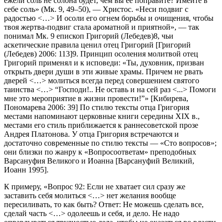
ежели соль не солона будет, чем вы ее поправите? Имейте в
себе соль» (Мк. 9, 49–50), — Христос. «Неси подвиг с
радостью <…> И осоли его огнем борьбы и очищения, чтобы
твоя жертва-подвиг стала ароматной и приятной», — так
понимал Мк. 9 епископ Григорий (Лебедев)8, чьи
аскетические правила ценил отец Григорий [Григорий
(Лебедев) 2006: 113]9. Принцип осоления молитвой отец
Григорий применял и к исповеди: «Ты, духовник, призван
открыть двери души в эти живые храмы. Причем не рвать
дверей <…> молиться всегда перед совершением святого
таинства <…> “Господи!.. Не оставь и на сей раз <...> Помоги
мне это мероприятие в жизни провести!”» [Кибирева,
Пономарева 2006: 39] По стилю тексты отца Григория
местами напоминают церковные книги середины XIX в.,
местами его стиль приближается к раннесоветской прозе
Андрея Платонова. У отца Григория встречаются и
достаточно современные по стилю тексты — «Сто вопросов»;
они близки по жанру к «Вопросоответам» преподобных
Варсануфия Великого и Иоанна [Варсануфий Великий,
Иоанн 1995].
К примеру, «Вопрос 92: Если не хватает сил сразу же
заставить себя молиться <…> нет желания вообще
пересиливать, то как быть? Ответ: Не можешь сделать все,
сделай часть <…> одолеешь и себя, и дело. Не надо