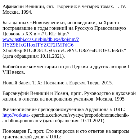
Афанасий Великий, свт. Творения: в четырех томах. Т. IV.
Москва, 1994.
База данных «Новомученики, исповедники, за Христа
пострадавшие в годы гонений на Русскую Православную
Церковь в XX в.» // URL: http://
www.pstbi.ccas.ru/bin/db.exe/koi/nm/?
HYZ9EJxGHoxITYZCF2JMTdG6
XbuDfeqif81UdO6UUy0ccuvUe8YUU8iZei4UfOHUfe8ctk*
(дата обращения: 10.11.2021).
Библейские комментарии отцов Церкви и других авторов I–
VIII веков.
Новый Завет. Т. X: Послание к Евреям. Тверь, 2015.
Варсануфий Великий и Иоанн, прпп. Руководство к духовной
жизни, в ответах на вопрошения учеников. Москва, 1995.
Жизнеописание преподобномученика Ардалиона // URL:
http://vorkuta-
eparchia.cerkov.ru/svyatye/prepodobnomuchenik-
ardalion-ponomarev (дата обращения: 10.11.2021).
Пономарев Г., прот. Сто вопросов и сто ответов на запросы
христианской души // URL: