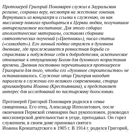
Протоиерей Григорий Пономарев служил в Зауральском
регионе, сохранил веру, несмотря на жестокие гонения.
Вернувшись из концлагеря и ссылки к служению, он как
миссионер помогал приобщиться к Церкви людям, получившим
антирелигиозное воспитание. Для этого собирал
апологетические материалы, составлял сборники
святоотеческих поучений («Цветники»), писал статьи
(«самиздат»). Его личный подвиг отражен в духовном
дневнике, где прослеживается ревностная борьба со
страстями и побуждение себя к добродетелям, аскетическое
отношение к отпущенному Богом для духовного возрастания
времени. Дневник постоянно перечитывался протоиереем
Григорием для того, чтобы его «духовное строительство» не
останавливалось. Служение отца Григория находит
параллели в служении его великого современника, старца
архимандрита Иоанна (Крестьянкина), и представляет
интерес для исследований по пастырскому богословию.
Протоиерей Григорий Пономарев родился в семье
священника. Его отец, Александр Ипполитович, после
окончания Пермской семинарии был рукоположен, руководил
миссионерской деятельностью в уезде, преподавал. Он горел
служением, в своем доме принимал святого
Иоанна Кронштадтского в 1905 г. В 1914 г. родился Григорий,