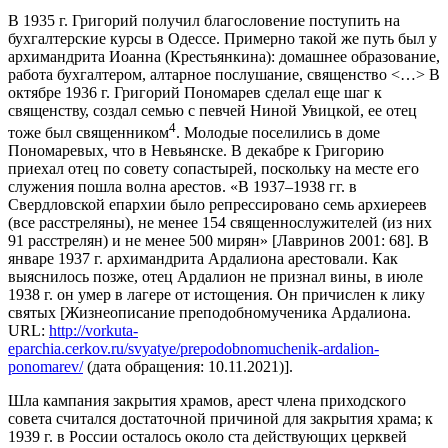
В 1935 г. Григорий получил благословение поступить на
бухгалтерские курсы в Одессе. Примерно такой же путь был у
архимандрита Иоанна (Крестьянкина): домашнее образование,
работа бухгалтером, алтарное послушание, священство <…> В
октябре 1936 г. Григорий Пономарев сделал еще шаг к
священству, создал семью с певчей Ниной Увицкой, ее отец
4
тоже был священником
. Молодые поселились в доме
Пономаревых, что в Невьянске. В декабре к Григорию
приехал отец по совету сопастырей, поскольку на месте его
служения пошла волна арестов. «В 1937–1938 гг. в
Свердловской епархии было репрессировано семь архиереев
(все расстреляны), не менее 154 священнослужителей (из них
91 расстрелян) и не менее 500 мирян» [Лавринов 2001: 68]. В
январе 1937 г. архимандрита Ардалиона арестовали. Как
выяснилось позже, отец Ардалион не признал вины, в июле
1938 г. он умер в лагере от истощения. Он причислен к лику
святых [Жизнеописание преподобномученика Ардалиона.
URL:
http://vorkuta-
eparchia.cerkov.ru/svyatye/prepodobnomuchenik-ardalion-
ponomarev/
(дата обращения: 10.11.2021)].
Шла кампания закрытия храмов, арест члена приходского
совета считался достаточной причиной для закрытия храма; к
1939 г. в России осталось около ста действующих церквей