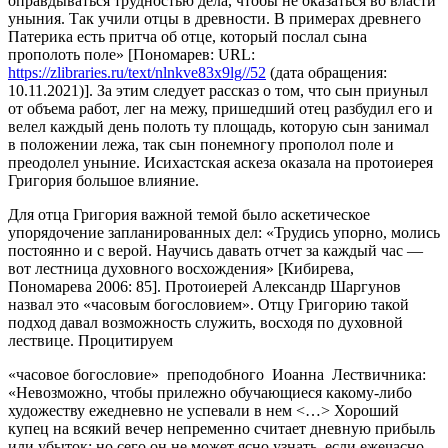
оправдываться трудностью дела, чтобы не оказаться во власти
уныния. Так учили отцы в древности. В примерах древнего
Патерика есть притча об отце, который послал сына
прополоть поле» [Пономарев: URL:
https://zlibraries.ru/text/nlnkve83x9lg//52
(дата обращения:
10.11.2021)]. За этим следует рассказ о том, что сын приуныл
от объема работ, лег на межу, пришедший отец разбудил его и
велел каждый день полоть ту площадь, которую сын занимал
в положении лежа, так сын понемногу прополол поле и
преодолел уныние. Исихастская аскеза оказала на протоиерея
Григория большое влияние.
Для отца Григория важной темой было аскетическое
упорядочение запланированных дел: «Трудись упорно, молись
постоянно и с верой. Научись давать отчет за каждый час —
вот лестница духовного восхождения» [Кибирева,
Пономарева 2006: 85]. Протоиерей Александр Шаргунов
назвал это «часовым богословием». Отцу Григорию такой
подход давал возможность служить, восходя по духовной
лествице. Процитируем
«часовое богословие» преподобного Иоанна Лествичника:
«Невозможно, чтобы прилежно обучающиеся какому-либо
художеству ежедневно не успевали в нем <…> Хороший
купец на всякий вечер непременно считает дневную прибыль
или убыток; но сего он не может ясно узнать, если ежечасно