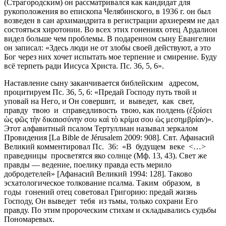
(Страгородским) он рассматривался как кандидат для
рукоположения во епископа Челябинского, в 1936 г. он был
возведен в сан архимандрита в регистрации архиереям не дал
состояться хиротонии. Во всех этих гонениях отец Ардалион
видел больше чем проблемы. В подаренном сыну Евангелии
он записал: «Здесь люди не от злобы своей действуют, а это
Бог через них хочет испытать мое терпение и смирение. Буду
всё терпеть ради Иисуса Христа. Пс. 36, 5, 6».
Наставление сыну заканчивается библейским адресом,
процитируем Пс. 36, 5, 6: «Предай Господу путь твой и
уповай на Него, и Он совершит, и выведет, как свет,
правду твою и справедливость твою, как полдень (ἐξοίσει
ὡς φῶς τὴν δικαιοσύνην σου καὶ τὸ κρίμα σου ὡς μεσημβρίαν)».
Этот алфавитный псалом Тертуллиан называл зеркалом
Провидения [La Bible de Jérusalem 2009: 908]. Свт. Афанасий
Великий комментировал Пс. 36: «В будущем веке <…>
праведницы просветятся яко солнце (Мф. 13, 43). Свет же
правды — ведениe, поелику правда есть мерило
добродетелей» [Афанасий Великий 1994: 128]. Таково
эсхатологическое толкование псалма. Таким образом, в
годы гонений отец советовал Григорию: предай жизнь
Господу, Он выведет тебя из тьмы, только сохрани Его
правду. По этим пророческим стихам и складывались судьбы
Пономаревых.