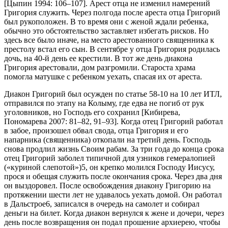
[Цыпин 1994: 106–107]. Арест отца не изменил намерений
Григория служить. Через полгода после ареста отца Григорий
был рукоположен. В то время они с женой ждали ребенка,
обычно это обстоятельство заставляет избегать рисков. Но
здесь все было иначе, на место арестованного священника к
престолу встал его сын. В сентябре у отца Григория родилась
дочь, на 40-й день ее крестили. В тот же день диакона
Григория арестовали, дом разгромили. Староста храма
помогла матушке с ребенком уехать, спасая их от ареста.
Диакон Григорий был осужден по статье 58-10 на 10 лет ИТЛ,
отправился по этапу на Колыму, где едва не погиб от рук
уголовников, но Господь его сохранил [Кибирева,
Пономарева 2007: 81–82, 91–93]. Когда отец Григорий работал
в забое, произошел обвал свода, отца Григория и его
напарника (священника) откопали на третий день. Господь
снова продлил жизнь Своим рабам. За три года до конца срока
отец Григорий заболел типичной для узников гемералопией
(«куриной слепотой»)5, он крепко молился Господу Иисусу,
прося и обещая служить после окончания срока. Через два дня
он выздоровел. После освобождения диакону Григорию на
протяжении шести лет не удавалось уехать домой. Он работал
в Дальстрое6, записался в очередь на самолет и собирал
деньги на билет. Когда диакон вернулся к жене и дочери, через
день после возвращения он подал прошение архиерею, чтобы