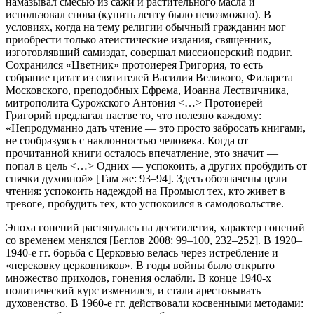
намазывал смесью из сажи и растительного масла и
использовал снова (купить ленту было невозможно). В
условиях, когда на тему религии обычный гражданин мог
приобрести только атеистические издания, священник,
изготовлявший самиздат, совершал миссионерский подвиг.
Сохранился «Цветник» протоиерея Григория, то есть
собрание цитат из святителей Василия Великого, Филарета
Московского, преподобных Ефрема, Иоанна Лествичника,
митрополита Сурожского Антония <…> Протоиерей
Григорий предлагал пастве то, что полезно каждому:
«Непродуманно дать чтение — это просто забросать книгами,
не сообразуясь с наклонностью человека. Когда от
прочитанной книги осталось впечатление, это значит —
попал в цель <…> Одних — успокоить, а других пробудить от
спячки духовной» [Там же: 93–94]. Здесь обозначены цели
чтения: успокоить надеждой на Промысл тех, кто живет в
тревоге, пробудить тех, кто успокоился в самодовольстве.
Эпоха гонений растянулась на десятилетия, характер гонений
со временем менялся [Беглов 2008: 99–100, 232–252]. В 1920–
1940-е гг. борьба с Церковью велась через истребление и
«перековку церковников». В годы войны было открыто
множество приходов, гонения ослабли. В конце 1940-х
политический курс изменился, и стали арестовывать
духовенство. В 1960-е гг. действовали косвенными методами: