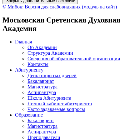
Закрыть дополнительные настройки
© Мибок: Версия для слабовидящих (модуль на сайт)
Московская Сретенская Духовная
Академия
Главная
Об Академии
Структура Академии
Сведения об образовательной организации
Контакты
Абитуриенту
День открытых дверей
Бакалавриат
Магистратура
Аспирантура
Школа Абитуриента
Личный кабинет абитуриента
Часто задаваемые вопросы
Образование
Бакалавриат
Магистратура
Аспирантура
Преподаватели