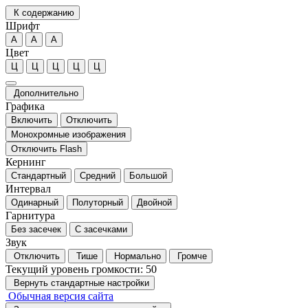
К содержанию
Шрифт
А
А
А
Цвет
Ц
Ц
Ц
Ц
Ц
Дополнительно
Графика
Включить
Отключить
Монохромные изображения
Отключить Flash
Кернинг
Стандартный
Средний
Большой
Интервал
Одинарный
Полуторный
Двойной
Гарнитура
Без засечек
С засечками
Звук
Отключить
Тише
Нормально
Громче
Текущий уровень громкости:
50
Вернуть стандартные настройки
Обычная версия сайта