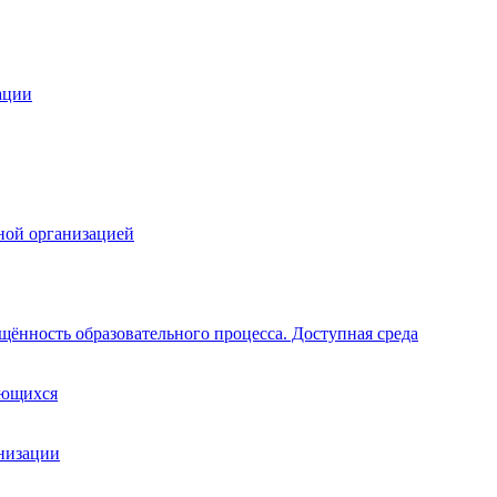
ации
ной организацией
щённость образовательного процесса. Доступная среда
ающихся
анизации