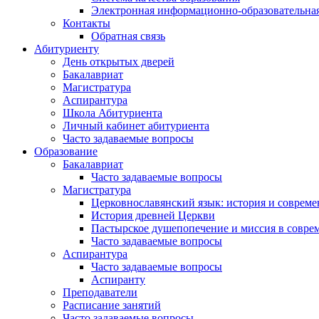
Электронная информационно-образовательная
Контакты
Обратная связь
Абитуриенту
День открытых дверей
Бакалавриат
Магистратура
Аспирантура
Школа Абитуриента
Личный кабинет абитуриента
Часто задаваемые вопросы
Образование
Бакалавриат
Часто задаваемые вопросы
Магистратура
Церковнославянский язык: история и совреме
История древней Церкви
Пастырское душепопечение и миссия в совре
Часто задаваемые вопросы
Аспирантура
Часто задаваемые вопросы
Аспиранту
Преподаватели
Расписание занятий
Часто задаваемые вопросы