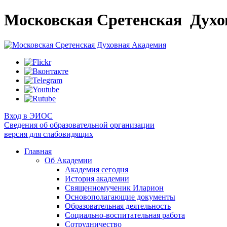
Московская Сретенская
Духо
Вход в ЭИОС
Сведения об образовательной организации
версия для слабовидящих
Главная
Об Академии
Академия сегодня
История академии
Священномученик Иларион
Основополагающие документы
Образовательная деятельность
Социально-воспитательная работа
Сотрудничество