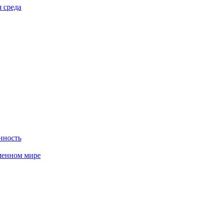
 среда
нность
менном мире