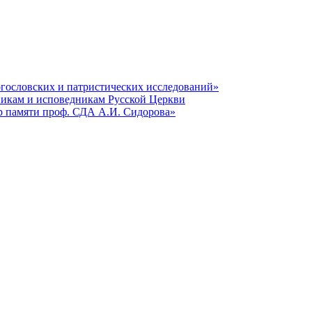
гословских и патристических исследований»
никам и исповедникам Русской Церкви
р памяти проф. СДА А.И. Сидорова»