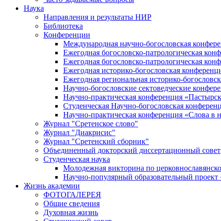
Наука
Направления и результаты НИР
Библиотека
Конференции
Международная научно-богословская конфер
Ежегодная богословско-патрологическая кон
Ежегодная богословско-патрологическая кон
Ежегодная историко-богословская конференц
Ежегодная региональная историко-богословс
Научно-богословские сектоведческие конфер
Научно-практическая конференция «Пастырск
Студенческая Научно-богословская конферен
Научно-практическая конференция «Cлова в н
Журнал "Сретенское слово"
Журнал "Диакрисис"
Журнал "Сретенский сборник"
Объединенный докторский диссертационный совет
Студенческая наука
Молодежная викторина по церковнославянско
Научно-популярный образовательный проект
Жизнь академии
ФОТОГАЛЕРЕЯ
Общие сведения
Духовная жизнь