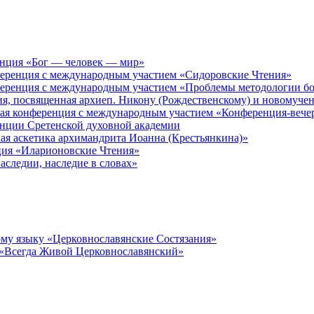
енция «Бог — человек — мир»
ференция с международным участием «Сидоровские Чтения»
ференция с международным участием «Проблемы методологии бо
ия, посвященная архиеп. Никону (Рождественскому) и новомуче
кая конференция с международным участием «Конференция-вече
енции Сретенской духовной академии
ая аскетика архимандрита Иоанна (Крестьянкина)»
ция «Иларионовские Чтения»
аследии, наследие в словах»
му языку «Церковнославянские Состязания»
 «Всегда Живой Церковнославянский»