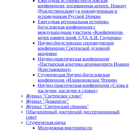
Ежегодная историко-богословская
конференция, посвященная архиеп. Никону
(Рождественскому) и новомученикам и
исповедникам Русской Церкви
Ежегодная региональная историко-
богословская конференция с
международным участием «Конференция-
вечер памяти проф. СДА А.И. Сидорова»
Научно-богословские сектоведческие
конференции Сретенской духовной
академии
Научно-практическая конференция
«Пастырская аскетика архимандрита Иоанна
(Крестьянкина)»
Студенческая Научно-богословская
конференция «Иларионовские Чтения»
Научно-практическая конференция «Cлова в
наследии, наследие в словах»
Журнал "Сретенское слово"
Журнал "Диакрисис"
Журнал "Сретенский сборник"
Объединенный докторский диссертационный
совет
Студенческая наука
Молодежная викторина по