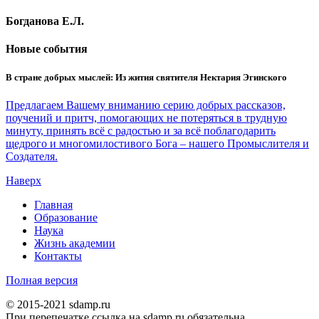
Богданова Е.Л.
Новые события
В стране добрых мыслей: Из жития святителя Нектария Эгинского
Предлагаем Вашему вниманию серию добрых рассказов,
поучений и притч, помогающих не потеряться в трудную
минуту, принять всё с радостью и за всё поблагодарить
щедрого и многомилостивого Бога – нашего Промыслителя и
Создателя.
Наверх
Главная
Образование
Наука
Жизнь академии
Контакты
Полная версия
© 2015-2021 sdamp.ru
При перепечатке ссылка на sdamp.ru обязательна