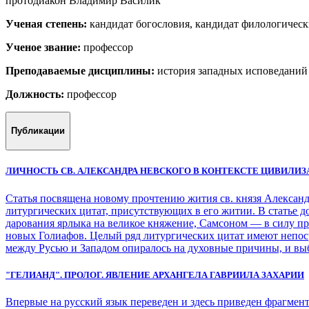
протодиакон Владимир Василик
Ученая степень:
кандидат богословия, кандидат филологическ
Ученое звание:
профессор
Преподаваемые дисциплины:
история западных исповеданий и
Должность:
профессор
Публикации
ЛИЧНОСТЬ СВ. АЛЕКСАНДРА НЕВСКОГО В КОНТЕКСТЕ ЦИВИЛИ
Статья посвящена новому прочтению жития св. князя Александ
литургических цитат, присутствующих в его житии. В статье 
дарования ярлыка на великое княжение, Самсоном ― в силу пр
новых Голиафов. Целый ряд литургических цитат имеют непоср
между Русью и Западом опиралось на духовные причины, и выб
"ГЕЛИАНД". ПРОЛОГ. ЯВЛЕНИЕ АРХАНГЕЛА ГАВРИИЛА ЗАХАРИИ
Впервые на русский язык переведен и здесь приведен фрагмен