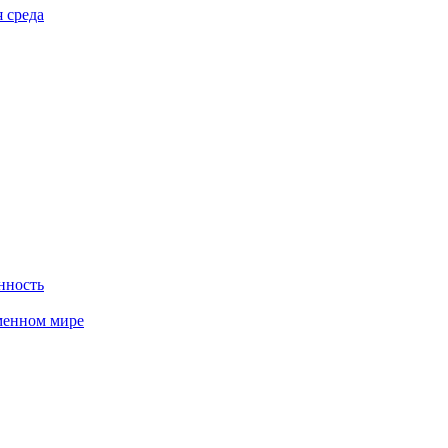
 среда
нность
менном мире