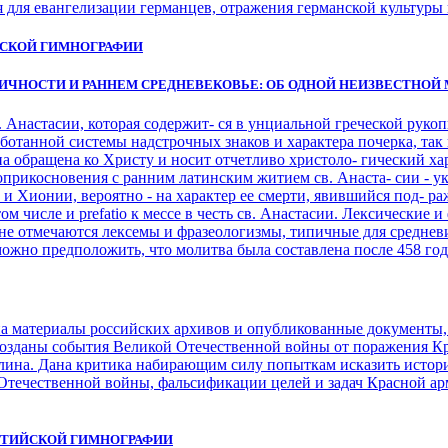
я для евангелизации германцев, отражения германской культуры
НСКОЙ ГИМНОГРАФИИ
ИЧНОСТИ И РАННЕМ СРЕДНЕВЕКОВЬЕ: ОБ ОДНОЙ НЕИЗВЕСТНОЙ
 Анастасии, которая содержит- ся в унциальной греческой рукоп
зработанной системы надстрочных знаков и характера почерка, так
на обращена ко Христу и носит отчетливо христоло- гический ха
прикосновения с ранним латинским житием св. Анаста- сии - ук
и и Хионии, вероятно - на характер ее смерти, явившийся под- 
том числе и prefatio к мессе в честь св. Анастасии. Лексические
не отмечаются лексемы и фразеологизмы, типичные для средневиз
можно предположить, что молитва была составлена после 458 года,
на материалы российских архивов и опубликованные документы,
созданы события Великой Отечественной войны от поражения К
рлина. Дана критика набирающим силу попыткам исказить исто
 Отечественной войны, фальсификации целей и задач Красной а
НТИЙСКОЙ ГИМНОГРАФИИ