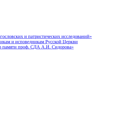
гословских и патристических исследований»
никам и исповедникам Русской Церкви
р памяти проф. СДА А.И. Сидорова»