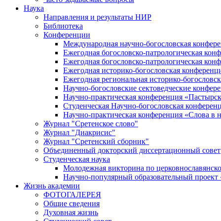
Наука
Направления и результаты НИР
Библиотека
Конференции
Международная научно-богословская конфер
Ежегодная богословско-патрологическая кон
Ежегодная богословско-патрологическая кон
Ежегодная историко-богословская конференц
Ежегодная региональная историко-богословс
Научно-богословские сектоведческие конфер
Научно-практическая конференция «Пастырск
Студенческая Научно-богословская конферен
Научно-практическая конференция «Cлова в н
Журнал "Сретенское слово"
Журнал "Диакрисис"
Журнал "Сретенский сборник"
Объединенный докторский диссертационный совет
Студенческая наука
Молодежная викторина по церковнославянско
Научно-популярный образовательный проект
Жизнь академии
ФОТОГАЛЕРЕЯ
Общие сведения
Духовная жизнь