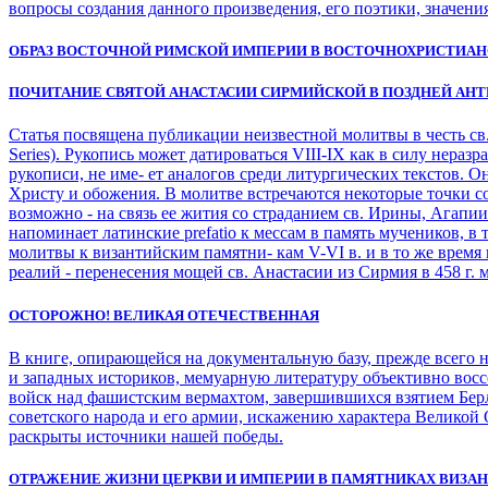
вопросы создания данного произведения, его поэтики, значени
ОБРАЗ ВОСТОЧНОЙ РИМСКОЙ ИМПЕРИИ В ВОСТОЧНОХРИСТИА
ПОЧИТАНИЕ СВЯТОЙ АНАСТАСИИ СИРМИЙСКОЙ В ПОЗДНЕЙ АНТ
Статья посвящена публикации неизвестной молитвы в честь св.
Series). Рукопись может датироваться VIII-IX как в силу нера
рукописи, не име- ет аналогов среди литургических текстов. О
Христу и обожения. В молитве встречаются некоторые точки со
возможно - на связь ее жития со страданием св. Ирины, Агапи
напоминает латинские prefatio к мессам в память мучеников, в 
молитвы к византийским памятни- кам V-VI в. и в то же время 
реалий - перенесения мощей св. Анастасии из Сирмия в 458 г. 
ОСТОРОЖНО! ВЕЛИКАЯ ОТЕЧЕСТВЕННАЯ
В книге, опирающейся на документальную базу, прежде всего 
и западных историков, мемуарную литературу объективно вос
войск над фашистским вермахтом, завершившихся взятием Бе
советского народа и его армии, искажению характера Великой
раскрыты источники нашей победы.
ОТРАЖЕНИЕ ЖИЗНИ ЦЕРКВИ И ИМПЕРИИ В ПАМЯТНИКАХ ВИЗА