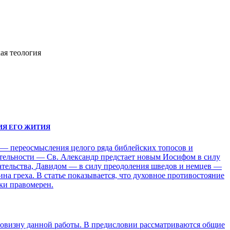
ая теология
ИЯ ЕГО ЖИТИЯ
 ― переосмысления целого ряда библейских топосов и
еятельности ― Св. Александр предстает новым Иосифом в силу
ательства, Давидом ― в силу преодоления шведов и немцев ―
а греха. В статье показывается, что духовное противостояние
ки правомерен.
 новизну данной работы. В предисловии рассматриваются общие