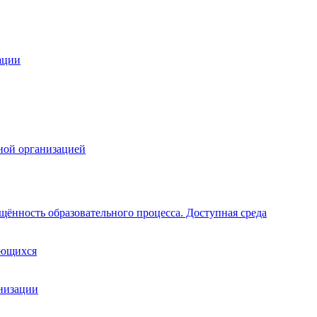
ации
ной организацией
щённость образовательного процесса. Доступная среда
ающихся
анизации