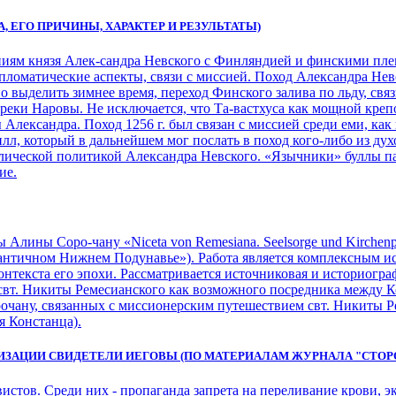
А, ЕГО ПРИЧИНЫ, ХАРАКТЕР И РЕЗУЛЬТАТЫ)
ям князя Алек-сандра Невского с Финляндией и финскими племе
пломатические аспекты, связи с миссией. Поход Александра Невс
 выделить зимнее время, переход Финского залива по льду, связь
реки Наровы. Не исключается, что Та-вастхуса как мощной крепо
 Александра. Поход 1256 г. был связан с миссией среди еми, ка
л, который в дальнейшем мог послать в поход кого-либо из дух
лической политикой Александра Невского. «Язычники» буллы пап
ие.
лины Соро-чану «Niceta von Remesiana. Seelsorge und Kirchenpol
нтичном Нижнем Подунавье»). Работа является комплексным исс
онтекста его эпохи. Рассматривается источниковая и историогра
 свт. Никиты Ремесианского как возможного посредника между 
чану, связанных с миссионерским путешествием свт. Никиты Ре
я Констанца).
ЗАЦИИ СВИДЕТЕЛИ ИЕГОВЫ (ПО МАТЕРИАЛАМ ЖУРНАЛА "СТОР
истов. Среди них - пропаганда запрета на переливание крови, 