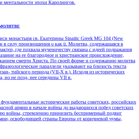
 и ментальности эпохи Каролингов.
 МОЛИТВЕ
иси монастыря св. Екатерины Sinaitic Greek MG 104 (New
 и в силу произношения υ как ü. Молитва, содержащаяся в
рактер, где похвала мученичеству связана с идеей подражания
азание на ее благородное и христианское происхождение,
ражанием смерти Христа. По своей форме и содержанию молитва
 и фразеологические параллели указывают на близость текста
ан- тийского периода (VII-X в.). Исходя из исторических
 но не позд- нее середины VII в.
 фундаментальные исторические работы советских, российских
расной армии в начале войны до выдающихся побед советских
рию войны, стремлению принизить беспримерный подвиг
рмии, освободившей страны Европы от коричневой чумы,