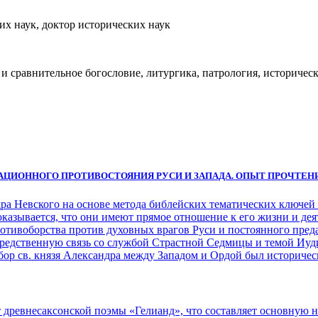
их наук, доктор исторических наук
 сравнительное богословие, литургика, патрология, историческ
ЗАЦИОННОГО ПРОТИВОСТОЯНИЯ РУСИ И ЗАПАДА. ОПЫТ ПРОЧТЕН
ра Невского на основе метода библейских тематических ключей
доказывается, что они имеют прямое отношение к его жизни и д
отивоборства против духовных врагов Руси и постоянного пред
едственную связь со службой Страстной Седмицы и темой Иудин
ор св. князя Александра между Западом и Ордой был историчес
т древнесаксонской поэмы «Гелианд», что составляет основную