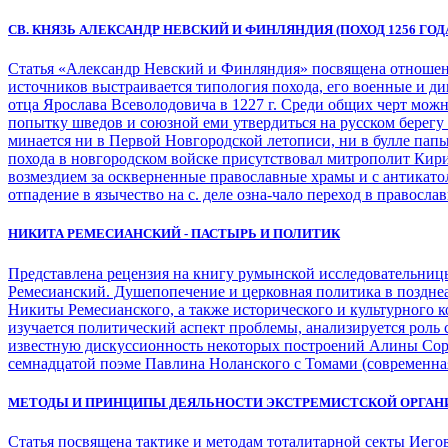
СВ. КНЯЗЬ АЛЕКСАНДР НЕВСКИЙ И ФИНЛЯНДИЯ (ПОХОД 1256 ГОД
Статья «Александр Невский и Финляндия» посвящена отношени
источников выстраивается типология похода, его военные и ди
отца Ярослава Всеволодовича в 1227 г. Среди общих черт можно
попытку шведов и союзной еми утвердиться на русском берегу 
минается ни в Первой Новгородской летописи, ни в булле папы
похода в новгородском войске присутствовал митрополит Кирил
возмездием за оскверненные православные храмы и с антикато
отпадение в язычество на с. деле озна-чало переход в православ
НИКИТА РЕМЕСИАНСКИЙ - ПАСТЫРЬ И ПОЛИТИК
Представлена рецензия на книгу румынской исследовательницы А
Ремесианский. Душепопечение и церковная политика в позднеа
Никиты Ремесианского, а также исторического и культурного к
изучается политический аспект проблемы, анализируется роль
известную дискуссионность некоторых построений Алины Соро
семнадцатой поэме Павлина Ноланского с Томами (современна
МЕТОДЫ И ПРИНЦИПЫ ДЕЯЛЬНОСТИ ЭКСТРЕМИСТСКОЙ ОРГАНИ
Статья посвящена тактике и методам тоталитарной секты Иегов