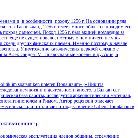
нами и, в особенности, походу 1256 г. На основании ряда
кого в Таваст-ланд 1256 г. имеет много общего с походом его
 похода с миссией. Поход 1256 г. был акцией возмездия за
сти еще не существовало, поэтому о нем ничего не упо-
к и среди других финскаих племен. Именно поэтому в начале
овенства. Уничтожение катoлических церквей связано с
ы Алек-сандра IV - православные корелы и русские, а
itik im spatantiken unteren Donauraum» («Никита
ледованием жизни и деятельности апостола Балкан свт.
фическая база работы, исследуется археологический материал,
Константинополем и Римом. Автор рецензии отмечает
месианского, и отстаивает отождествление Urbem Tomitanam в
ОЖЕВАЯ БАШНЯ")
экономическая эксплуатация членов общины, стремление