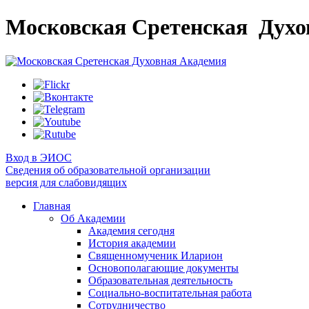
Московская Сретенская
Духо
Вход в ЭИОС
Сведения об образовательной организации
версия для слабовидящих
Главная
Об Академии
Академия сегодня
История академии
Священномученик Иларион
Основополагающие документы
Образовательная деятельность
Социально-воспитательная работа
Сотрудничество