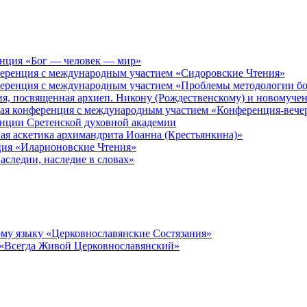
енция «Бог — человек — мир»
ференция с международным участием «Сидоровские Чтения»
ференция с международным участием «Проблемы методологии бо
ия, посвященная архиеп. Никону (Рождественскому) и новомуче
кая конференция с международным участием «Конференция-вече
енции Сретенской духовной академии
ая аскетика архимандрита Иоанна (Крестьянкина)»
ция «Иларионовские Чтения»
аследии, наследие в словах»
му языку «Церковнославянские Состязания»
 «Всегда Живой Церковнославянский»