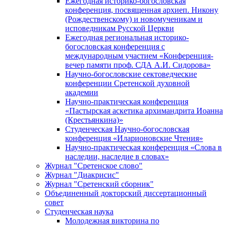
Ежегодная историко-богословская
конференция, посвященная архиеп. Никону
(Рождественскому) и новомученикам и
исповедникам Русской Церкви
Ежегодная региональная историко-
богословская конференция с
международным участием «Конференция-
вечер памяти проф. СДА А.И. Сидорова»
Научно-богословские сектоведческие
конференции Сретенской духовной
академии
Научно-практическая конференция
«Пастырская аскетика архимандрита Иоанна
(Крестьянкина)»
Студенческая Научно-богословская
конференция «Иларионовские Чтения»
Научно-практическая конференция «Cлова в
наследии, наследие в словах»
Журнал "Сретенское слово"
Журнал "Диакрисис"
Журнал "Сретенский сборник"
Объединенный докторский диссертационный
совет
Студенческая наука
Молодежная викторина по