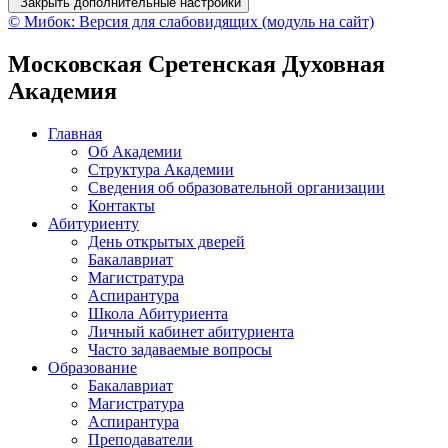
Закрыть дополнительные настройки
© Мибок: Версия для слабовидящих (модуль на сайт)
Московская Сретенская Духовная
Академия
Главная
Об Академии
Структура Академии
Сведения об образовательной организации
Контакты
Абитуриенту
День открытых дверей
Бакалавриат
Магистратура
Аспирантура
Школа Абитуриента
Личный кабинет абитуриента
Часто задаваемые вопросы
Образование
Бакалавриат
Магистратура
Аспирантура
Преподаватели