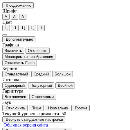
К содержанию
Шрифт
А
А
А
Цвет
Ц
Ц
Ц
Ц
Ц
Дополнительно
Графика
Включить
Отключить
Монохромные изображения
Отключить Flash
Кернинг
Стандартный
Средний
Большой
Интервал
Одинарный
Полуторный
Двойной
Гарнитура
Без засечек
С засечками
Звук
Отключить
Тише
Нормально
Громче
Текущий уровень громкости:
50
Вернуть стандартные настройки
Обычная версия сайта