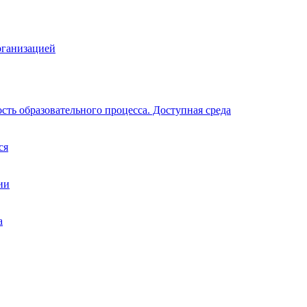
рганизацией
ть образовательного процесса. Доступная среда
ся
ии
а