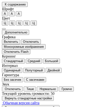
К содержанию
Шрифт
А
А
А
Цвет
Ц
Ц
Ц
Ц
Ц
Дополнительно
Графика
Включить
Отключить
Монохромные изображения
Отключить Flash
Кернинг
Стандартный
Средний
Большой
Интервал
Одинарный
Полуторный
Двойной
Гарнитура
Без засечек
С засечками
Звук
Отключить
Тише
Нормально
Громче
Текущий уровень громкости:
50
Вернуть стандартные настройки
Обычная версия сайта