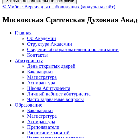
Закрыть дополнительные настройки
© Мибок: Версия для слабовидящих (модуль на сайт)
Московская Сретенская Духовная Ака
Главная
Об Академии
Структура Академии
Сведения об образовательной организации
Контакты
Абитуриенту
День открытых дверей
Бакалавриат
Магистратура
Аспирантура
Школа Абитуриента
Личный кабинет абитуриента
Часто задаваемые вопросы
Образование
Бакалавриат
Магистратура
Аспирантура
Преподаватели
Расписание занятий