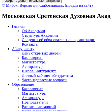
Закрыть дополнительные настройки
© Мибок: Версия для слабовидящих (модуль на сайт)
Московская Сретенская Духовная Ака
Главная
Об Академии
Структура Академии
Сведения об образовательной организации
Контакты
Абитуриенту
День открытых дверей
Бакалавриат
Магистратура
Аспирантура
Школа Абитуриента
Личный кабинет абитуриента
Часто задаваемые вопросы
Образование
Бакалавриат
Магистратура
Аспирантура
Преподаватели
Расписание занятий