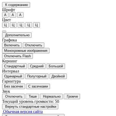
К содержанию
Шрифт
А
А
А
Цвет
Ц
Ц
Ц
Ц
Ц
Дополнительно
Графика
Включить
Отключить
Монохромные изображения
Отключить Flash
Кернинг
Стандартный
Средний
Большой
Интервал
Одинарный
Полуторный
Двойной
Гарнитура
Без засечек
С засечками
Звук
Отключить
Тише
Нормально
Громче
Текущий уровень громкости:
50
Вернуть стандартные настройки
Обычная версия сайта