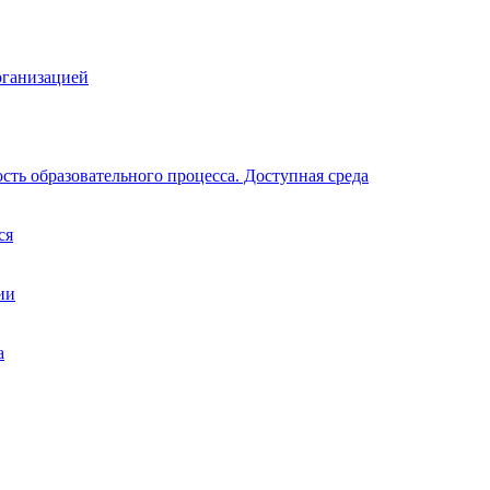
рганизацией
ть образовательного процесса. Доступная среда
ся
ии
а