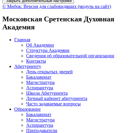
Закрыть дополнительные настройки
© Мибок: Версия для слабовидящих (модуль на сайт)
Московская Сретенская Духовная
Академия
Главная
Об Академии
Структура Академии
Сведения об образовательной организации
Контакты
Абитуриенту
День открытых дверей
Бакалавриат
Магистратура
Аспирантура
Школа Абитуриента
Личный кабинет абитуриента
Часто задаваемые вопросы
Образование
Бакалавриат
Магистратура
Аспирантура
Преподаватели