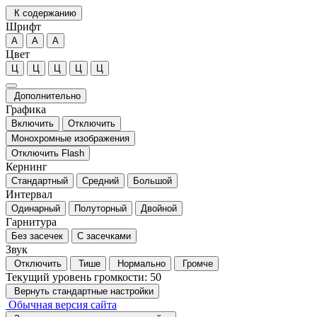
К содержанию
Шрифт
А
А
А
Цвет
Ц
Ц
Ц
Ц
Ц
Дополнительно
Графика
Включить
Отключить
Монохромные изображения
Отключить Flash
Кернинг
Стандартный
Средний
Большой
Интервал
Одинарный
Полуторный
Двойной
Гарнитура
Без засечек
С засечками
Звук
Отключить
Тише
Нормально
Громче
Текущий уровень громкости:
50
Вернуть стандартные настройки
Обычная версия сайта