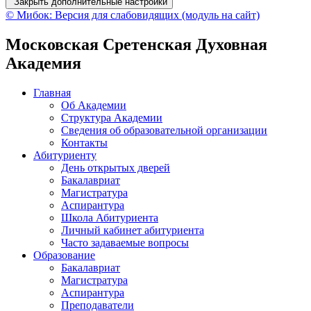
Закрыть дополнительные настройки
© Мибок: Версия для слабовидящих (модуль на сайт)
Московская Сретенская Духовная
Академия
Главная
Об Академии
Структура Академии
Сведения об образовательной организации
Контакты
Абитуриенту
День открытых дверей
Бакалавриат
Магистратура
Аспирантура
Школа Абитуриента
Личный кабинет абитуриента
Часто задаваемые вопросы
Образование
Бакалавриат
Магистратура
Аспирантура
Преподаватели