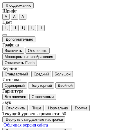
К содержанию
Шрифт
А
А
А
Цвет
Ц
Ц
Ц
Ц
Ц
Дополнительно
Графика
Включить
Отключить
Монохромные изображения
Отключить Flash
Кернинг
Стандартный
Средний
Большой
Интервал
Одинарный
Полуторный
Двойной
Гарнитура
Без засечек
С засечками
Звук
Отключить
Тише
Нормально
Громче
Текущий уровень громкости:
50
Вернуть стандартные настройки
Обычная версия сайта