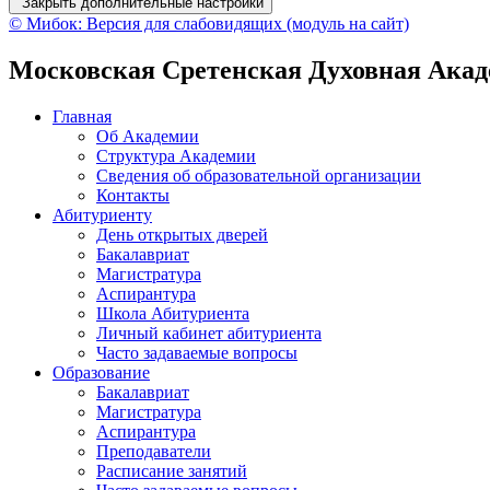
Закрыть дополнительные настройки
© Мибок: Версия для слабовидящих (модуль на сайт)
Московская Сретенская Духовная Ака
Главная
Об Академии
Структура Академии
Сведения об образовательной организации
Контакты
Абитуриенту
День открытых дверей
Бакалавриат
Магистратура
Аспирантура
Школа Абитуриента
Личный кабинет абитуриента
Часто задаваемые вопросы
Образование
Бакалавриат
Магистратура
Аспирантура
Преподаватели
Расписание занятий