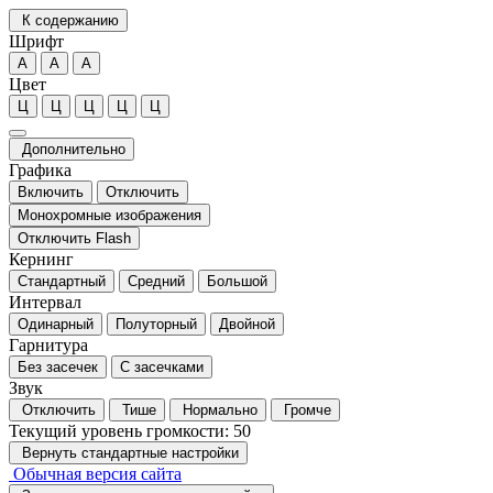
К содержанию
Шрифт
А
А
А
Цвет
Ц
Ц
Ц
Ц
Ц
Дополнительно
Графика
Включить
Отключить
Монохромные изображения
Отключить Flash
Кернинг
Стандартный
Средний
Большой
Интервал
Одинарный
Полуторный
Двойной
Гарнитура
Без засечек
С засечками
Звук
Отключить
Тише
Нормально
Громче
Текущий уровень громкости:
50
Вернуть стандартные настройки
Обычная версия сайта