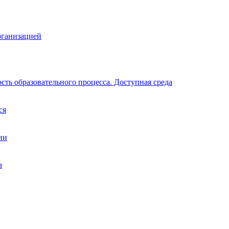
рганизацией
ть образовательного процесса. Доступная среда
ся
ии
а