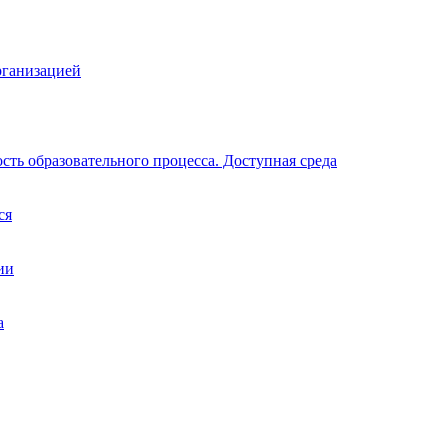
рганизацией
ть образовательного процесса. Доступная среда
ся
ии
а