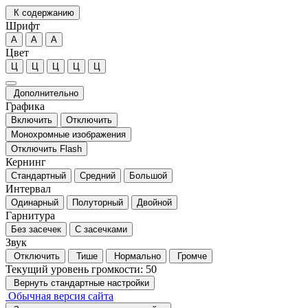
К содержанию
Шрифт
А
А
А
Цвет
Ц
Ц
Ц
Ц
Ц
Дополнительно
Графика
Включить
Отключить
Монохромные изображения
Отключить Flash
Кернинг
Стандартный
Средний
Большой
Интервал
Одинарный
Полуторный
Двойной
Гарнитура
Без засечек
С засечками
Звук
Отключить
Тише
Нормально
Громче
Текущий уровень громкости:
50
Вернуть стандартные настройки
Обычная версия сайта