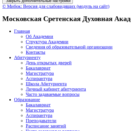
Закрыть дополнительные настройки
© Мибок: Версия для слабовидящих (модуль на сайт)
Московская Сретенская Духовная Ака
Главная
Об Академии
Структура Академии
Сведения об образовательной организации
Контакты
Абитуриенту
День открытых дверей
Бакалавриат
Магистратура
Аспирантура
Школа Абитуриента
Личный кабинет абитуриента
Часто задаваемые вопросы
Образование
Бакалавриат
Магистратура
Аспирантура
Преподаватели
Расписание занятий