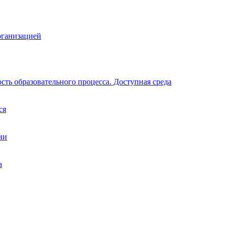
рганизацией
ть образовательного процесса. Доступная среда
ся
ии
а