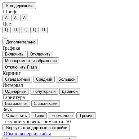
К содержанию
Шрифт
А
А
А
Цвет
Ц
Ц
Ц
Ц
Ц
Дополнительно
Графика
Включить
Отключить
Монохромные изображения
Отключить Flash
Кернинг
Стандартный
Средний
Большой
Интервал
Одинарный
Полуторный
Двойной
Гарнитура
Без засечек
С засечками
Звук
Отключить
Тише
Нормально
Громче
Текущий уровень громкости:
50
Вернуть стандартные настройки
Обычная версия сайта