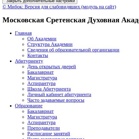
Закрыть дополнительные настройки
© Мибок: Версия для слабовидящих (модуль на сайт)
Московская Сретенская Духовная Ака
Главная
Об Академии
Структура Академии
Сведения об образовательной организации
Контакты
Абитуриенту
День открытых дверей
Бакалавриат
Магистратура
Аспирантура
Школа Абитуриента
Личный кабинет абитуриента
Часто задаваемые вопросы
Образование
Бакалавриат
Магистратура
Аспирантура
Преподаватели
Расписание занятий