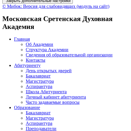
Закрыть дополнительные настройки
© Мибок: Версия для слабовидящих (модуль на сайт)
Московская Сретенская Духовная
Академия
Главная
Об Академии
Структура Академии
Сведения об образовательной организации
Контакты
Абитуриенту
День открытых дверей
Бакалавриат
Магистратура
Аспирантура
Школа Абитуриента
Личный кабинет абитуриента
Часто задаваемые вопросы
Образование
Бакалавриат
Магистратура
Аспирантура
Преподаватели