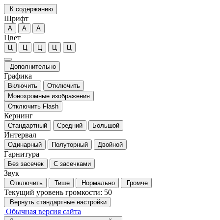
К содержанию
Шрифт
А
А
А
Цвет
Ц
Ц
Ц
Ц
Ц
Дополнительно
Графика
Включить
Отключить
Монохромные изображения
Отключить Flash
Кернинг
Стандартный
Средний
Большой
Интервал
Одинарный
Полуторный
Двойной
Гарнитура
Без засечек
С засечками
Звук
Отключить
Тише
Нормально
Громче
Текущий уровень громкости:
50
Вернуть стандартные настройки
Обычная версия сайта