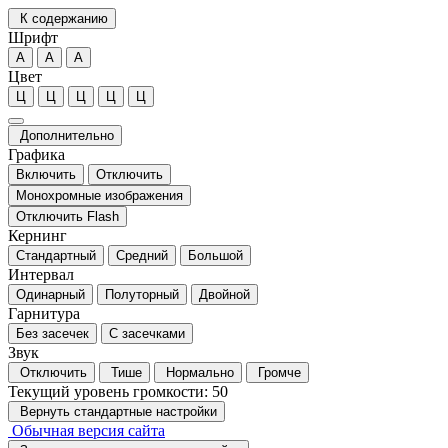
К содержанию
Шрифт
А
А
А
Цвет
Ц
Ц
Ц
Ц
Ц
Дополнительно
Графика
Включить
Отключить
Монохромные изображения
Отключить Flash
Кернинг
Стандартный
Средний
Большой
Интервал
Одинарный
Полуторный
Двойной
Гарнитура
Без засечек
С засечками
Звук
Отключить
Тише
Нормально
Громче
Текущий уровень громкости:
50
Вернуть стандартные настройки
Обычная версия сайта