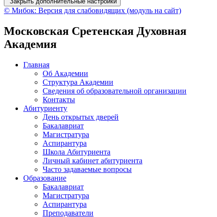
Закрыть дополнительные настройки
© Мибок: Версия для слабовидящих (модуль на сайт)
Московская Сретенская Духовная
Академия
Главная
Об Академии
Структура Академии
Сведения об образовательной организации
Контакты
Абитуриенту
День открытых дверей
Бакалавриат
Магистратура
Аспирантура
Школа Абитуриента
Личный кабинет абитуриента
Часто задаваемые вопросы
Образование
Бакалавриат
Магистратура
Аспирантура
Преподаватели