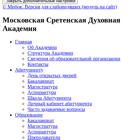
Закрыть дополнительные настройки
© Мибок: Версия для слабовидящих (модуль на сайт)
Московская Сретенская Духовная
Академия
Главная
Об Академии
Структура Академии
Сведения об образовательной организации
Контакты
Абитуриенту
День открытых дверей
Бакалавриат
Магистратура
Аспирантура
Школа Абитуриента
Личный кабинет абитуриента
Часто задаваемые вопросы
Образование
Бакалавриат
Магистратура
Аспирантура
Преподаватели