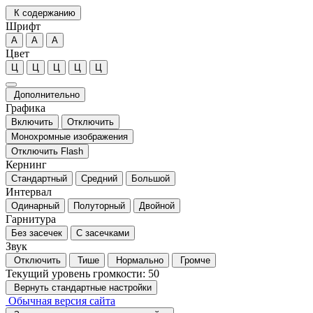
К содержанию
Шрифт
А
А
А
Цвет
Ц
Ц
Ц
Ц
Ц
Дополнительно
Графика
Включить
Отключить
Монохромные изображения
Отключить Flash
Кернинг
Стандартный
Средний
Большой
Интервал
Одинарный
Полуторный
Двойной
Гарнитура
Без засечек
С засечками
Звук
Отключить
Тише
Нормально
Громче
Текущий уровень громкости:
50
Вернуть стандартные настройки
Обычная версия сайта