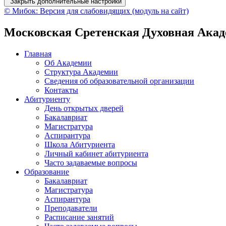
Закрыть дополнительные настройки
© Мибок: Версия для слабовидящих (модуль на сайт)
Московская Сретенская Духовная Ака
Главная
Об Академии
Структура Академии
Сведения об образовательной организации
Контакты
Абитуриенту
День открытых дверей
Бакалавриат
Магистратура
Аспирантура
Школа Абитуриента
Личный кабинет абитуриента
Часто задаваемые вопросы
Образование
Бакалавриат
Магистратура
Аспирантура
Преподаватели
Расписание занятий