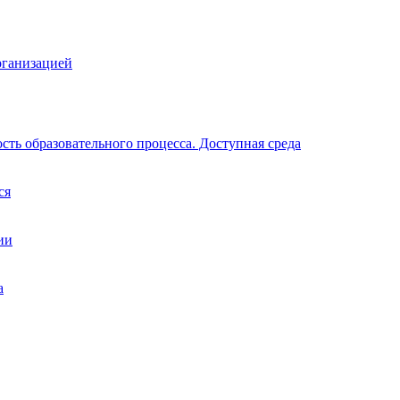
рганизацией
ть образовательного процесса. Доступная среда
ся
ии
а