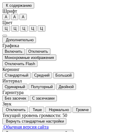
К содержанию
Шрифт
А
А
А
Цвет
Ц
Ц
Ц
Ц
Ц
Дополнительно
Графика
Включить
Отключить
Монохромные изображения
Отключить Flash
Кернинг
Стандартный
Средний
Большой
Интервал
Одинарный
Полуторный
Двойной
Гарнитура
Без засечек
С засечками
Звук
Отключить
Тише
Нормально
Громче
Текущий уровень громкости:
50
Вернуть стандартные настройки
Обычная версия сайта